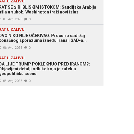
RAT U ZALIVU
RAT SE ŠIRI BLISKIM ISTOKOM: Saudijska Arabija
ušla u sukob, Washington traži novi izlaz
05. Avg. 2026
0
RAT U ZALIVU
OVO NIKO NIJE OČEKIVAO: Procurio sadržaj
konačnog sporazuma izneđu Irana i SAD-a...
06. Avg. 2026
0
RAT U ZALIVU
DA LI JE TRUMP POKLEKNUO PRED IRANOM?:
Objavljeni detalji odluke koja je zatekla
geopolitičku scenu
05. Avg. 2026
0