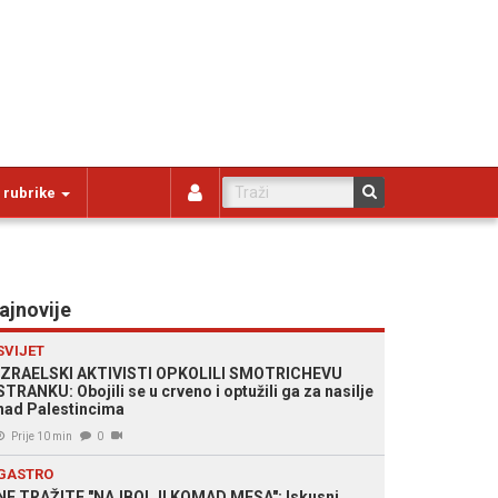
 rubrike
ajnovije
SVIJET
IZRAELSKI AKTIVISTI OPKOLILI SMOTRICHEVU
STRANKU: Obojili se u crveno i optužili ga za nasilje
nad Palestincima
Prije 10 min
0
GASTRO
NE TRAŽITE "NAJBOLJI KOMAD MESA": Iskusni