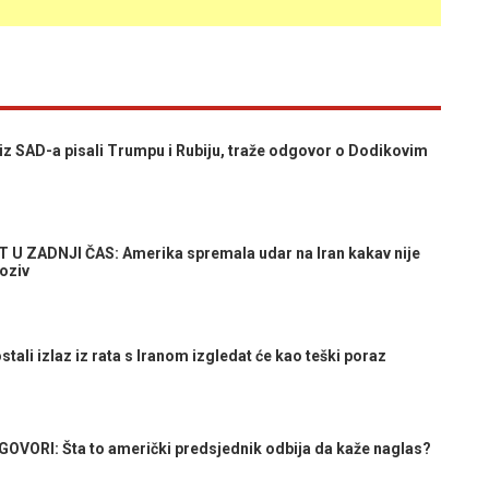
SAD-a pisali Trumpu i Rubiju, traže odgovor o Dodikovim
 ZADNJI ČAS: Amerika spremala udar na Iran kakav nije
poziv
li izlaz iz rata s Iranom izgledat će kao teški poraz
VORI: Šta to američki predsjednik odbija da kaže naglas?