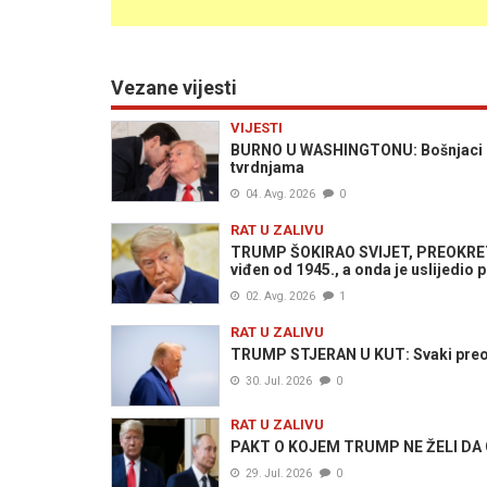
Vezane vijesti
VIJESTI
BURNO U WASHINGTONU: Bošnjaci iz 
tvrdnjama
04. Avg. 2026
0
RAT U ZALIVU
TRUMP ŠOKIRAO SVIJET, PREOKRET U
viđen od 1945., a onda je uslijedio 
02. Avg. 2026
1
RAT U ZALIVU
TRUMP STJERAN U KUT: Svaki preosta
30. Jul. 2026
0
RAT U ZALIVU
PAKT O KOJEM TRUMP NE ŽELI DA GO
29. Jul. 2026
0