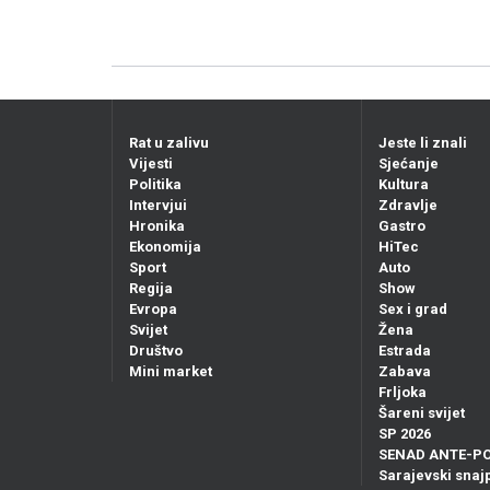
Rat u zalivu
Jeste li znali
Vijesti
Sjećanje
Politika
Kultura
Intervjui
Zdravlje
Hronika
Gastro
Ekonomija
HiTec
Sport
Auto
Regija
Show
Evropa
Sex i grad
Svijet
Žena
Društvo
Estrada
Mini market
Zabava
Frljoka
Šareni svijet
SP 2026
SENAD ANTE-P
Sarajevski snajp