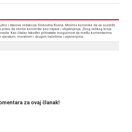
 nužno i stavove redakcije Slobodna Bosna. Molimo korisnike da se suzdrže
va pravo da obriše komentar bez najave i objašnjenja. Zbog velikog broja
 pravila. Kao čitalac također prihvatate mogućnost da među komentarima
im vjerskim, moralnim i drugim načelima i uvjerenjima.
mentara za ovaj članak!