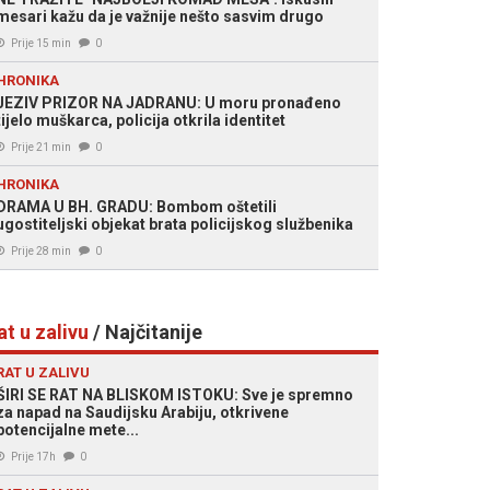
mesari kažu da je važnije nešto sasvim drugo
Prije 15 min
0
HRONIKA
JEZIV PRIZOR NA JADRANU: U moru pronađeno
tijelo muškarca, policija otkrila identitet
Prije 21 min
0
HRONIKA
DRAMA U BH. GRADU: Bombom oštetili
ugostiteljski objekat brata policijskog službenika
Prije 28 min
0
at u zalivu
/ Najčitanije
RAT U ZALIVU
ŠIRI SE RAT NA BLISKOM ISTOKU: Sve je spremno
za napad na Saudijsku Arabiju, otkrivene
potencijalne mete...
Prije 17h
0