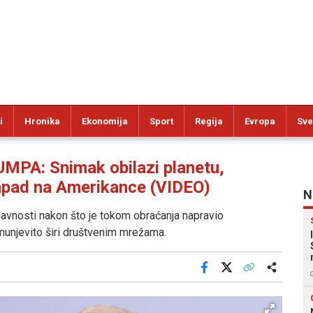
i
Hronika
Ekonomija
Sport
Regija
Evropa
Sve
A: Snimak obilazi planetu,
napad na Amerikance (VIDEO)
N
javnosti nakon što je tokom obraćanja napravio
 munjevito širi društvenim mrežama.
Facebook
X
Kopiraj link
Više