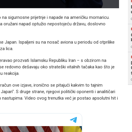
na sigurnosne prijetnje i napade na američku mornaricu.
za oružani napad optužio nepostojeću državu, doslovno
ke Japan. Ispaljeni su na nosač aviona u periodu od otprilike
za lica.
eravao prozvati Islamsku Republiku Iran – s obzirom na
 se redovno dešavaju oko strateški vitalnih tačaka kao što je
 reakcija.
 račun ove izjave, ironično se pitajući kakvim to tajnim
pan". S druge strane, njegovi politički oponenti i analitičari
 nastupima. Video ovog trenutka već je postao apsolutni hit i