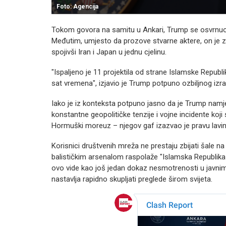
Foto: Agencija
Tokom govora na samitu u Ankari, Trump se osvrnuo 
Međutim, umjesto da prozove stvarne aktere, on je 
spojivši Iran i Japan u jednu cjelinu.
"Ispaljeno je 11 projektila od strane Islamske Republi
sat vremena", izjavio je Trump potpuno ozbiljnog izra
Iako je iz konteksta potpuno jasno da je Trump namj
konstantne geopolitičke tenzije i vojne incidente koji
Hormuški moreuz – njegov gaf izazvao je pravu lavinu
Korisnici društvenih mreža ne prestaju zbijati šale na
balističkim arsenalom raspolaže "Islamska Republika Ja
ovo vide kao još jedan dokaz nesmotrenosti u javnim
nastavlja rapidno skupljati preglede širom svijeta.