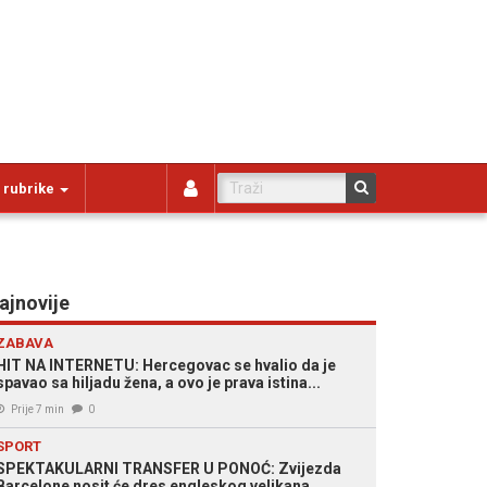
 rubrike
ajnovije
ZABAVA
HIT NA INTERNETU: Hercegovac se hvalio da je
spavao sa hiljadu žena, a ovo je prava istina...
Prije 7 min
0
SPORT
SPEKTAKULARNI TRANSFER U PONOĆ: Zvijezda
Barcelone nosit će dres engleskog velikana...