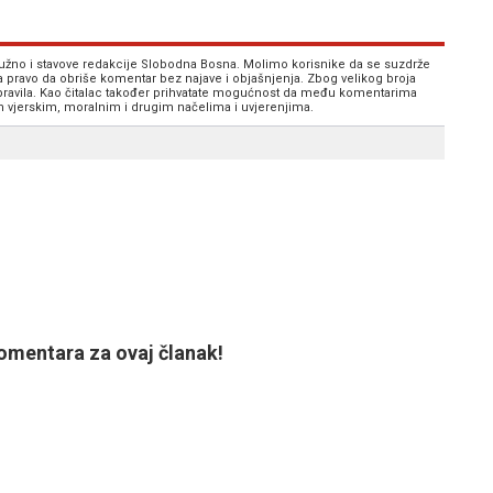
 nužno i stavove redakcije Slobodna Bosna. Molimo korisnike da se suzdrže
va pravo da obriše komentar bez najave i objašnjenja. Zbog velikog broja
 pravila. Kao čitalac također prihvatate mogućnost da među komentarima
im vjerskim, moralnim i drugim načelima i uvjerenjima.
mentara za ovaj članak!