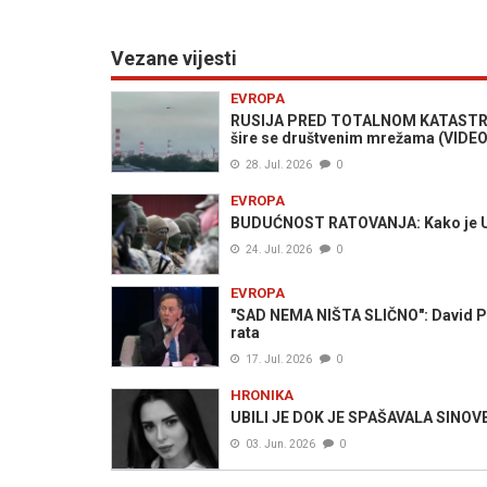
Vezane vijesti
EVROPA
RUSIJA PRED TOTALNOM KATASTROFOM
šire se društvenim mrežama (VIDEO
28. Jul. 2026
0
EVROPA
BUDUĆNOST RATOVANJA: Kako je Ukra
24. Jul. 2026
0
EVROPA
"SAD NEMA NIŠTA SLIČNO": David Pet
rata
17. Jul. 2026
0
HRONIKA
UBILI JE DOK JE SPAŠAVALA SINOVE: M
03. Jun. 2026
0