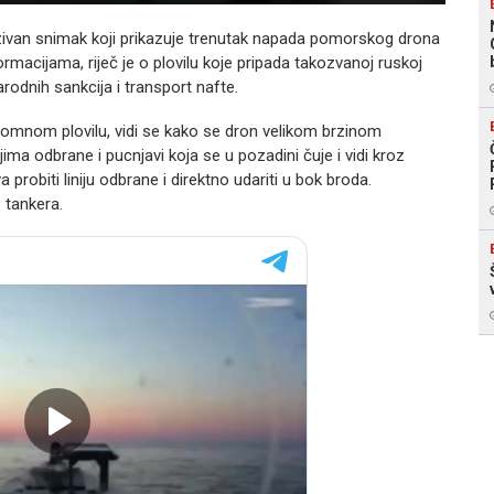
uzivan snimak koji prikazuje trenutak napada pomorskog drona
acijama, riječ je o plovilu koje pripada takozvanoj ruskoj
arodnih sankcija i transport nafte.
omnom plovilu, vidi se kako se dron velikom brzinom
a odbrane i pucnjavi koja se u pozadini čuje i vidi kroz
 probiti liniju odbrane i direktno udariti u bok broda.
 tankera.