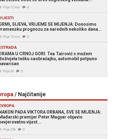
Prije 12 min
0
VIJESTI
GRMI, SIJEVA, VRIJEME SE MIJENJA: Donosimo
vremensku prognozu za narednih nekoliko dana...
Prije 15 min
0
ESTRADA
DRAMA U CRNOJ GORI: Tea Tairović s mužem
doživjela tešku saobraćajku, automobil potpuno
havarisan
Prije 6h
0
vropa
/ Najčitanije
EVROPA
NAKON PADA VIKTORA ORBANA, SVE SE MIJENJA:
Mađarski premijer Peter Magyar objavio
nevjerovatnu vijest...
Prije 20h
0