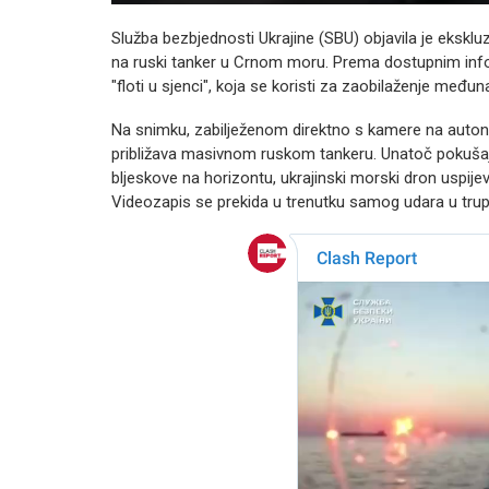
Služba bezbjednosti Ukrajine (SBU) objavila je ekskl
na ruski tanker u Crnom moru. Prema dostupnim inform
"floti u sjenci", koja se koristi za zaobilaženje međun
Na snimku, zabilježenom direktno s kamere na auton
približava masivnom ruskom tankeru. Unatoč pokušajim
bljeskove na horizontu, ukrajinski morski dron uspijeva
Videozapis se prekida u trenutku samog udara u trup