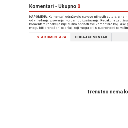
Komentari - Ukupno
0
NAPOMENA
: Komentari odražavaju stavove njihovih autora, a ne
od vrijeđanja, psovanja i vulgarnog izražavanja. Redakcija zadrža
komentara redakcija nije dužna obrisati sve komentare koji krše
mogu biti pronađeni sadržaji koji mogu biti u suprotnosti sa vaš
LISTA KOMENTARA
DODAJ KOMENTAR
Trenutno nema ko