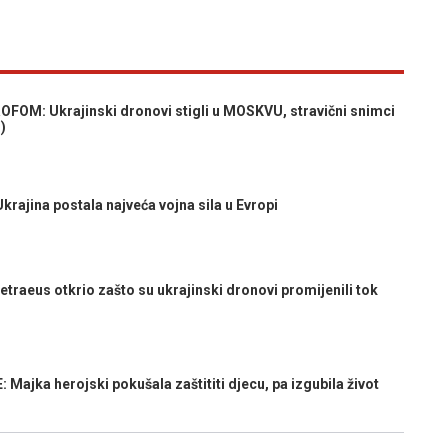
: Ukrajinski dronovi stigli u MOSKVU, stravični snimci
)
jina postala najveća vojna sila u Evropi
raeus otkrio zašto su ukrajinski dronovi promijenili tok
ajka herojski pokušala zaštititi djecu, pa izgubila život