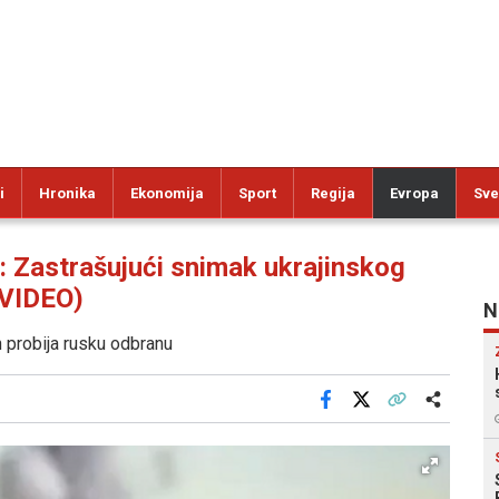
i
Hronika
Ekonomija
Sport
Regija
Evropa
Sve
astrašujući snimak ukrajinskog
(VIDEO)
N
n probija rusku odbranu
Facebook
X
Kopiraj link
Više