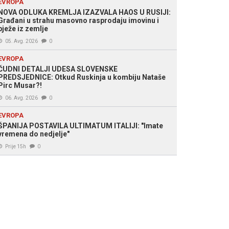
EVROPA
NOVA ODLUKA KREMLJA IZAZVALA HAOS U RUSIJI:
Građani u strahu masovno rasprodaju imovinu i
bježe iz zemlje
05. Avg. 2026
0
EVROPA
ČUDNI DETALJI UDESA SLOVENSKE
PREDSJEDNICE: Otkud Ruskinja u kombiju Nataše
Pirc Musar?!
06. Avg. 2026
0
EVROPA
ŠPANIJA POSTAVILA ULTIMATUM ITALIJI: "Imate
vremena do nedjelje"
Prije 15h
0