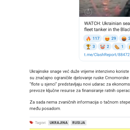
Ukrajinske snage već duže vrijeme intenzivno kori
su značajno ograničile djelovanje ruske Crnomorske fl
"flote u sjenci" predstavljaju novi udarac za ekonoms
prevoze ključne resurse za finansiranje ratnih operaci
Za sada nema zvaničnih informacija o tačnom stepe
među posadom.
Tagovi:
UKRAJINA
RUSIJA