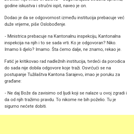
godine iskustva i stručni ispit, naveo je on.
Dodao je da se odgovornost između institucija prebacuje već
duže vrijeme, piše Oslobođenje.
- Ministrica prebacuje na Kantonalnu inspekciju, Kantonalna
inspekcija na njih i to se sada vrti. Ko je odgovoran? Niko.
Imamo li djelo? Imamo. Šta ćemo dalje, ne znamo, rekao je.
Fatić je kritikovao rad nadležnih institucija, tvrdeći da porodica
do sada nije dobila odgovore koje traži. Osvrćući se na
postupanje Tužilaštva Kantona Sarajevo, imao je poruku za
građane:
- Ne daj Bože da zavisimo od ljudi koji se nalaze u ovoj zgradi i
da od njih tražimo pravdu. To nikome ne bih poželio. Tu je
sigurno nećete dobiti.