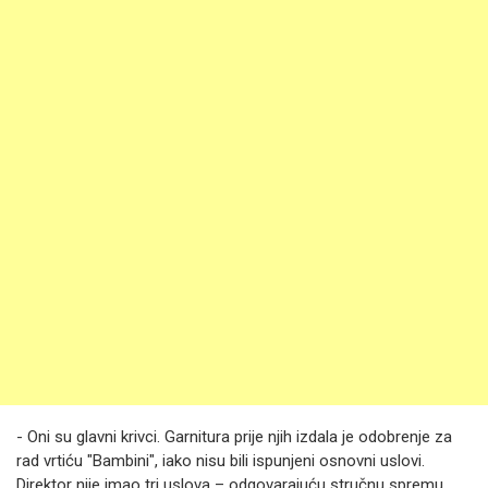
- Oni su glavni krivci. Garnitura prije njih izdala je odobrenje za
rad vrtiću "Bambini", iako nisu bili ispunjeni osnovni uslovi.
Direktor nije imao tri uslova – odgovarajuću stručnu spremu,