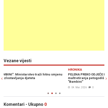
Vezane vijesti
Previous
N
HRONIKA
H
PELENA PREKO ODJEĆE KAO ODGOJNA METODA: Slučaj
Z
maltretiranja petogodišnjaka otkrio brojne nepravilnosti u vrtiću
z
"Bambini"
04. Mar. 2026
0
Komentari - Ukupno
0