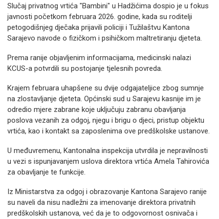
Slučaj privatnog vrtića "Bambini" u Hadžićima dospio je u fokus
javnosti početkom februara 2026. godine, kada su roditelji
petogodišnjeg dječaka prijavili policiji i Tužilaštvu Kantona
Sarajevo navode o fizičkom i psihičkom maltretiranju djeteta.
Prema ranije objavljenim informacijama, medicinski nalazi
KCUS-a potvrdili su postojanje tjelesnih povreda.
Krajem februara uhapšene su dvije odgajateljice zbog sumnje
na zlostavljanje djeteta. Općinski sud u Sarajevu kasnije im je
odredio mjere zabrane koje uključuju zabranu obavljanja
poslova vezanih za odgoj, njegu i brigu o djeci, pristup objektu
vrtića, kao i kontakt sa zaposlenima ove predškolske ustanove.
U međuvremenu, Kantonalna inspekcija utvrdila je nepravilnosti
u vezi s ispunjavanjem uslova direktora vrtića Amela Tahirovića
za obavljanje te funkcije.
Iz Ministarstva za odgoj i obrazovanje Kantona Sarajevo ranije
su naveli da nisu nadležni za imenovanje direktora privatnih
predškolskih ustanova, već da je to odgovornost osnivača i