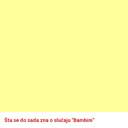
Šta se do sada zna o slučaju "Bambini"