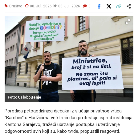
Društvo
08. Jul. 2026
08. Jul. 2026
0
Facebook
X
Kopiraj link
Više
Foto: Oslobođenje
Porodica petogodišnjeg dječaka iz slučaja privatnog vrtića
"Bambini" u Hadžićima već treći dan protestuje ispred institucija
Kantona Sarajevo, tražeći ubrzanje postupka i utvrđivanje
odgovornosti svih koji su, kako tvrde, propustili reagovati.