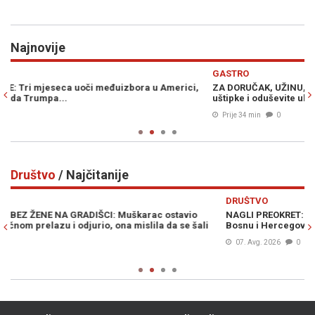
Najnovije
Previous
N
GASTRO
V
ZA DORUČAK, UŽINU, VEČERU...: Za tren oka napravite slasne
B
uštipke i oduševite ukućane...
m
Prije 34 min
0
Društvo
/ Najčitanije
Previous
N
DRUŠTVO
D
NAGLI PREOKRET: AccuWeather objavio vremensku prognozu za
S
Bosnu i Hercegovinu...
p
u
07. Avg. 2026
0