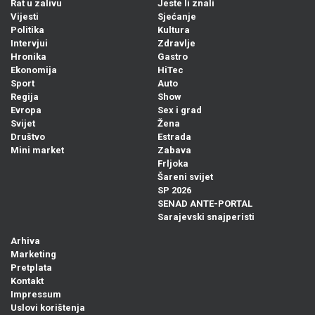
Rat u zalivu
Jeste li znali
Vijesti
Sjećanje
Politika
Kultura
Intervjui
Zdravlje
Hronika
Gastro
Ekonomija
HiTec
Sport
Auto
Regija
Show
Evropa
Sex i grad
Svijet
Žena
Društvo
Estrada
Mini market
Zabava
Frljoka
Šareni svijet
SP 2026
SENAD ANTE-PORTAL
Sarajevski snajperisti
Arhiva
Marketing
Pretplata
Kontakt
Impressum
Uslovi korištenja