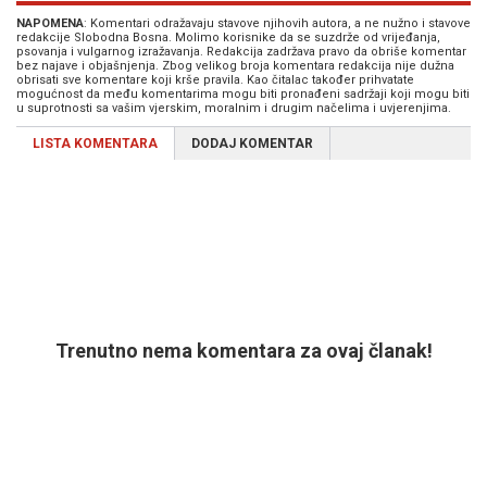
NAPOMENA
: Komentari odražavaju stavove njihovih autora, a ne nužno i stavove
redakcije Slobodna Bosna. Molimo korisnike da se suzdrže od vrijeđanja,
psovanja i vulgarnog izražavanja. Redakcija zadržava pravo da obriše komentar
bez najave i objašnjenja. Zbog velikog broja komentara redakcija nije dužna
obrisati sve komentare koji krše pravila. Kao čitalac također prihvatate
mogućnost da među komentarima mogu biti pronađeni sadržaji koji mogu biti
u suprotnosti sa vašim vjerskim, moralnim i drugim načelima i uvjerenjima.
LISTA KOMENTARA
DODAJ KOMENTAR
Trenutno nema komentara za ovaj članak!