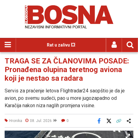
Rat u zalivu 💥
TRAGA SE ZA ČLANOVIMA POSADE:
Pronađena olupina teretnog aviona
koji je nestao sa radara
Servis za praćenje letova Flightradar24 saopštio je da je
avion, po svemu sudeći, pao u more jugozapadno od
Karačija nakon niza naglih promjena visine.
Hronika
08. Jul. 2026
0
Facebook
X
Kopiraj link
Više