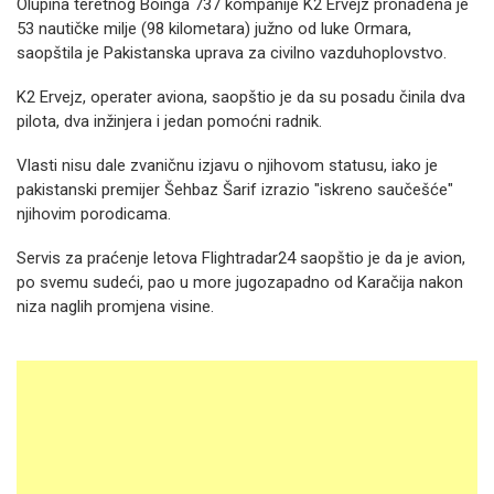
Olupina teretnog Boinga 737 kompanije K2 Ervejz pronađena je
53 nautičke milje (98 kilometara) južno od luke Ormara,
saopštila je Pakistanska uprava za civilno vazduhoplovstvo.
K2 Ervejz, operater aviona, saopštio je da su posadu činila dva
pilota, dva inžinjera i jedan pomoćni radnik.
Vlasti nisu dale zvaničnu izjavu o njihovom statusu, iako je
pakistanski premijer Šehbaz Šarif izrazio "iskreno saučešće"
njihovim porodicama.
Servis za praćenje letova Flightradar24 saopštio je da je avion,
po svemu sudeći, pao u more jugozapadno od Karačija nakon
niza naglih promjena visine.