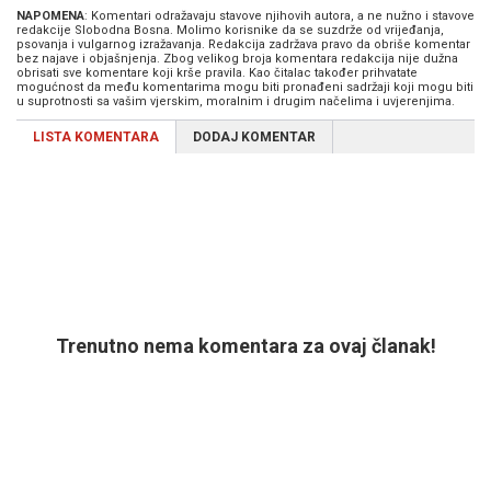
NAPOMENA
: Komentari odražavaju stavove njihovih autora, a ne nužno i stavove
redakcije Slobodna Bosna. Molimo korisnike da se suzdrže od vrijeđanja,
psovanja i vulgarnog izražavanja. Redakcija zadržava pravo da obriše komentar
bez najave i objašnjenja. Zbog velikog broja komentara redakcija nije dužna
obrisati sve komentare koji krše pravila. Kao čitalac također prihvatate
mogućnost da među komentarima mogu biti pronađeni sadržaji koji mogu biti
u suprotnosti sa vašim vjerskim, moralnim i drugim načelima i uvjerenjima.
LISTA KOMENTARA
DODAJ KOMENTAR
Trenutno nema komentara za ovaj članak!