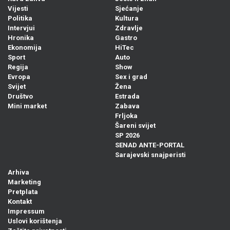
Vijesti
Sjećanje
Politika
Kultura
Intervjui
Zdravlje
Hronika
Gastro
Ekonomija
HiTec
Sport
Auto
Regija
Show
Evropa
Sex i grad
Svijet
Žena
Društvo
Estrada
Mini market
Zabava
Frljoka
Šareni svijet
SP 2026
SENAD ANTE-PORTAL
Sarajevski snajperisti
Arhiva
Marketing
Pretplata
Kontakt
Impressum
Uslovi korištenja