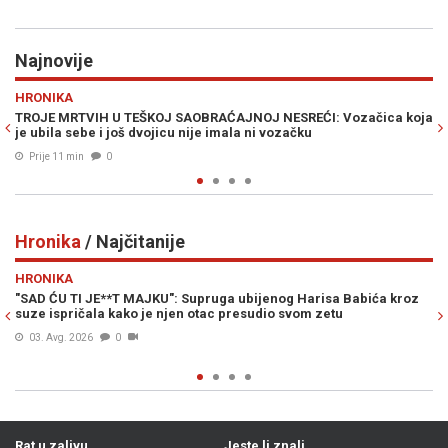
Najnovije
Previous
N
SPORT
ĆAJNOJ NESREĆI: Vozačica koja
USRED RAZVODA SA ANOM IVANOVIĆ K
mala ni vozačku
Bastian Schweinsteiger iskeširao mil
Prije 12 min
0
Hronika
/ Najčitanije
Previous
N
HRONIKA
a ubijenog Harisa Babića kroz
USIJALA SE PODZEMNA SCENA U SARAJ
 presudio svom zetu
Đorđu Ždrali, ali hapšenje je rizik. Vr
Sarajevo?
04. Avg. 2026
0
Rat u zalivu
Jeste li znali