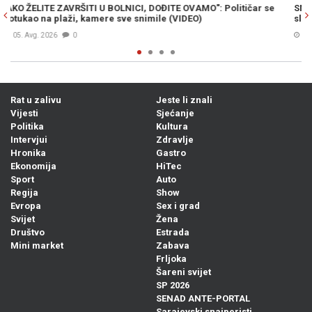
čar se
SMRT OPASNOG KRIMINALCA: Bešlić pronađen mrtav u zatvo
služio je kaznu zbog ovih djela...
Prije 11h
0
Rat u zalivu
Jeste li znali
Vijesti
Sjećanje
Politika
Kultura
Intervjui
Zdravlje
Hronika
Gastro
Ekonomija
HiTec
Sport
Auto
Regija
Show
Evropa
Sex i grad
Svijet
Žena
Društvo
Estrada
Mini market
Zabava
Frljoka
Šareni svijet
SP 2026
SENAD ANTE-PORTAL
Sarajevski snajperisti