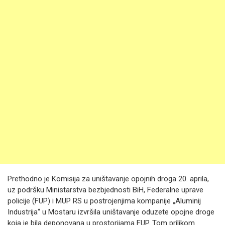
Prethodno je Komisija za uništavanje opojnih droga 20. aprila,
uz podršku Ministarstva bezbjednosti BiH, Federalne uprave
policije (FUP) i MUP RS u postrojenjima kompanije „Aluminij
Industrija“ u Mostaru izvršila uništavanje oduzete opojne droge
koja je bila deponovana u prostorijama FUP. Tom prilikom