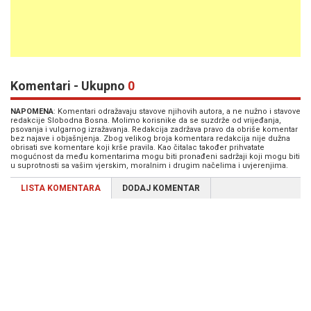
Komentari - Ukupno
0
NAPOMENA
: Komentari odražavaju stavove njihovih autora, a ne nužno i stavove
redakcije Slobodna Bosna. Molimo korisnike da se suzdrže od vrijeđanja,
psovanja i vulgarnog izražavanja. Redakcija zadržava pravo da obriše komentar
bez najave i objašnjenja. Zbog velikog broja komentara redakcija nije dužna
obrisati sve komentare koji krše pravila. Kao čitalac također prihvatate
mogućnost da među komentarima mogu biti pronađeni sadržaji koji mogu biti
u suprotnosti sa vašim vjerskim, moralnim i drugim načelima i uvjerenjima.
LISTA KOMENTARA
DODAJ KOMENTAR