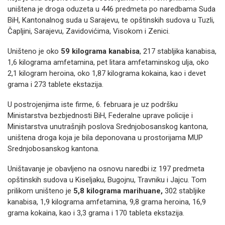
uništena je droga oduzeta u 446 predmeta po naredbama Suda
BiH, Kantonalnog suda u Sarajevu, te opštinskih sudova u Tuzli,
Čapljini, Sarajevu, Zavidovićima, Visokom i Zenici.
Uništeno je oko
59 kilograma kanabisa
, 217 stabljika kanabisa,
1,6 kilograma amfetamina, pet litara amfetaminskog ulja, oko
2,1 kilogram heroina, oko 1,87 kilograma kokaina, kao i devet
grama i 273 tablete ekstazija.
U postrojenjima iste firme, 6. februara je uz podršku
Ministarstva bezbjednosti BiH, Federalne uprave policije i
Ministarstva unutrašnjih poslova Srednjobosanskog kantona,
uništena droga koja je bila deponovana u prostorijama MUP
Srednjobosanskog kantona.
Uništavanje je obavljeno na osnovu naredbi iz 197 predmeta
opštinskih sudova u Kiseljaku, Bugojnu, Travniku i Jajcu. Tom
prilikom uništeno je
5,8 kilograma marihuane,
302 stabljike
kanabisa, 1,9 kilograma amfetamina, 9,8 grama heroina, 16,9
grama kokaina, kao i 3,3 grama i 170 tableta ekstazija.