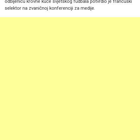
odbijenicu krovne kuće svjetskog fudbala potvrdio je francuski
selektor na zvaničnoj konferenciji za medije.