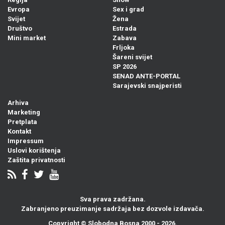
Evropa
Sex i grad
Svijet
Žena
Društvo
Estrada
Mini market
Zabava
Frljoka
Šareni svijet
SP 2026
SENAD ANTE-PORTAL
Sarajevski snajperisti
Arhiva
Marketing
Pretplata
Kontakt
Impressum
Uslovi korištenja
Zaštita privatnosti
Sva prava zadržana.
Zabranjeno preuzimanje sadržaja bez dozvole izdavača.
Copyright ©
Slobodna Bosna
2000 - 2026.