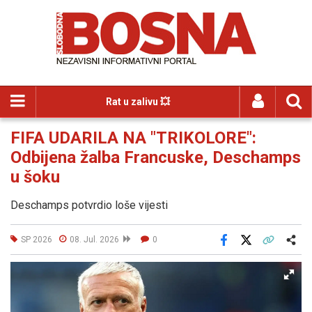
Rat u zalivu 💥
FIFA UDARILA NA "TRIKOLORE":
Odbijena žalba Francuske, Deschamps
u šoku
Deschamps potvrdio loše vijesti
SP 2026
08. Jul. 2026
0
Facebook
X
Kopiraj link
Više