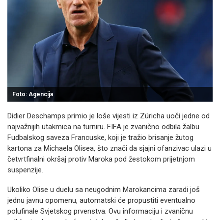
Foto: Agencija
Didier Deschamps primio je loše vijesti iz Züricha uoči jedne od
najvažnijih utakmica na turniru. FIFA je zvanično odbila žalbu
Fudbalskog saveza Francuske, koji je tražio brisanje žutog
kartona za Michaela Olisea, što znači da sjajni ofanzivac ulazi u
četvrtfinalni okršaj protiv Maroka pod žestokom prijetnjom
suspenzije.
Ukoliko Olise u duelu sa neugodnim Marokancima zaradi još
jednu javnu opomenu, automatski će propustiti eventualno
polufinale Svjetskog prvenstva. Ovu informaciju i zvaničnu