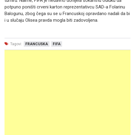
turniru. Naime, FIFA je nedavno donijela šokantnu odluku da
potpuno poništi crveni karton reprezentativcu SAD-a Folarinu
Balogunu, zbog čega su se u Francuskoj opravdano nadali da bi
i u slučaju Olisea pravda mogla biti zadovoljena.
Tagovi:
FRANCUSKA
FIFA