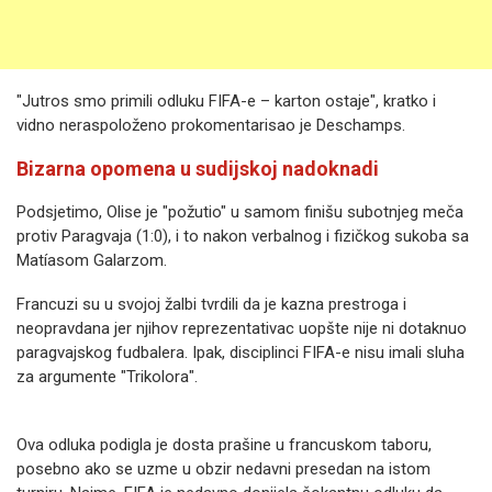
"Jutros smo primili odluku FIFA-e – karton ostaje", kratko i
vidno neraspoloženo prokomentarisao je Deschamps.
Bizarna opomena u sudijskoj nadoknadi
Podsjetimo, Olise je "požutio" u samom finišu subotnjeg meča
protiv Paragvaja (1:0), i to nakon verbalnog i fizičkog sukoba sa
Matíasom Galarzom.
Francuzi su u svojoj žalbi tvrdili da je kazna prestroga i
neopravdana jer njihov reprezentativac uopšte nije ni dotaknuo
paragvajskog fudbalera. Ipak, disciplinci FIFA-e nisu imali sluha
za argumente "Trikolora".
Ova odluka podigla je dosta prašine u francuskom taboru,
posebno ako se uzme u obzir nedavni presedan na istom