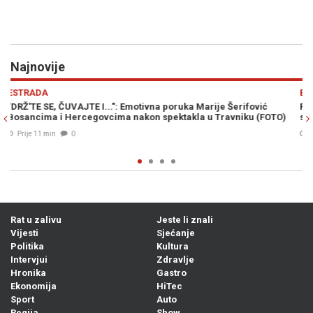
Najnovije
Previous
N
EVROPA
fović
PUTIN ĆE ZIMU PRETVORITI U ORUŽJE: Velika Britanija upo
ku (FOTO)
saveznike na novu prijetnju Ukrajini
Prije 38 min
0
Rat u zalivu
Jeste li znali
Vijesti
Sjećanje
Politika
Kultura
Intervjui
Zdravlje
Hronika
Gastro
Ekonomija
HiTec
Sport
Auto
Regija
Show