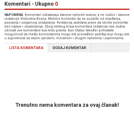
Komentari - Ukupno
0
NAPOMENA
: Komentari odražavaju stavove njihovih autora, a ne nužno i stavove
redakcije Slobodna Bosna. Molimo korisnike da se suzdrže od vrijeđanja,
psovanja i vulgarnog izražavanja. Redakcija zadržava pravo da obriše komentar
bez najave i objašnjenja. Zbog velikog broja komentara redakcija nije dužna
obrisati sve komentare koji krše pravila. Kao čitalac također prihvatate
mogućnost da među komentarima mogu biti pronađeni sadržaji koji mogu biti
u suprotnosti sa vašim vjerskim, moralnim i drugim načelima i uvjerenjima.
LISTA KOMENTARA
DODAJ KOMENTAR
Trenutno nema komentara za ovaj članak!