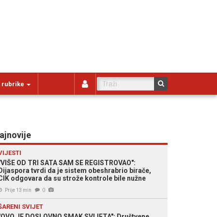
 rubrike
ajnovije
VIJESTI
"VIŠE OD TRI SATA SAM SE REGISTROVAO":
Dijaspora tvrdi da je sistem obeshrabrio birače,
CIK odgovara da su strože kontrole bile nužne
Prije 13 min
0
ŠARENI SVIJET
"OVO JE DOSLOVNO SMAK SVIJETA": Društvene