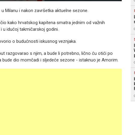
u Milanu i nakon završetka aktuelne sezone.
učio kako hrvatskog kapitena smatra jednim od važnih
 u idućoj takmičarskoj godini.
ovorio o budućnosti iskusnog veznjaka.
ut razgovarao s njim, a bude li potrebno, lično ću otići po
 da bude dio momčadi i sljedeće sezone - istaknuo je Amorim.