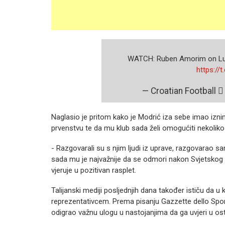
️ WATCH: Ruben Amorim on L
https:/
— Croatian Football 
Naglasio je pritom kako je Modrić iza sebe imao iz
prvenstvu te da mu klub sada želi omogućiti nekoli
- Razgovarali su s njim ljudi iz uprave, razgovarao sa
sada mu je najvažnije da se odmori nakon Svjetskog p
vjeruje u pozitivan rasplet.
Talijanski mediji posljednjih dana također ističu da 
reprezentativcem. Prema pisanju Gazzette dello Spo
odigrao važnu ulogu u nastojanjima da ga uvjeri u os