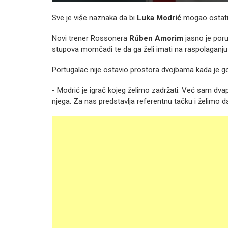
Sve je više naznaka da bi
Luka Modrić
mogao ostati 
Novi trener Rossonera
Rúben Amorim
jasno je por
stupova momčadi te da ga želi imati na raspolaganju i
Portugalac nije ostavio prostora dvojbama kada je g
- Modrić je igrač kojeg želimo zadržati. Već sam dvap
njega. Za nas predstavlja referentnu tačku i želimo