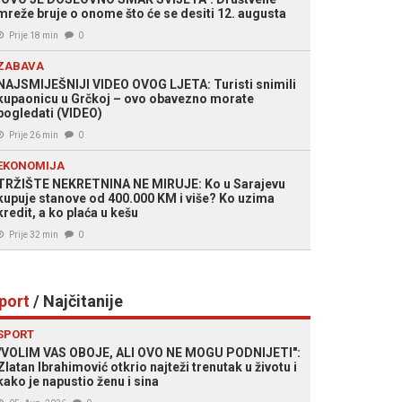
mreže bruje o onome što će se desiti 12. augusta
Prije 18 min
0
ZABAVA
NAJSMIJEŠNIJI VIDEO OVOG LJETA: Turisti snimili
kupaonicu u Grčkoj – ovo obavezno morate
pogledati (VIDEO)
Prije 26 min
0
EKONOMIJA
TRŽIŠTE NEKRETNINA NE MIRUJE: Ko u Sarajevu
kupuje stanove od 400.000 KM i više? Ko uzima
kredit, a ko plaća u kešu
Prije 32 min
0
port
/ Najčitanije
SPORT
"VOLIM VAS OBOJE, ALI OVO NE MOGU PODNIJETI":
Zlatan Ibrahimović otkrio najteži trenutak u životu i
kako je napustio ženu i sina