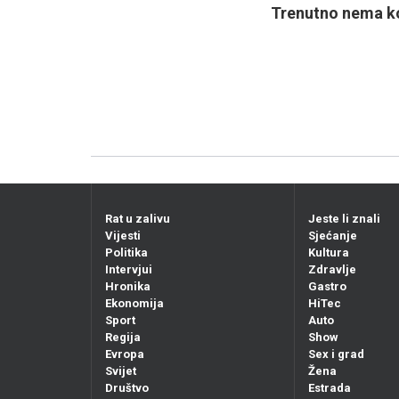
Trenutno nema ko
Rat u zalivu
Jeste li znali
Vijesti
Sjećanje
Politika
Kultura
Intervjui
Zdravlje
Hronika
Gastro
Ekonomija
HiTec
Sport
Auto
Regija
Show
Evropa
Sex i grad
Svijet
Žena
Društvo
Estrada