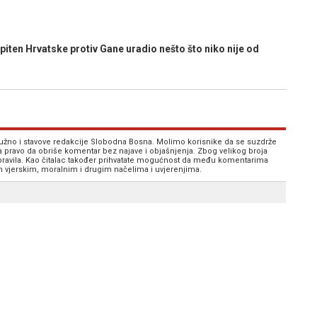
en Hrvatske protiv Gane uradio nešto što niko nije od
 nužno i stavove redakcije Slobodna Bosna. Molimo korisnike da se suzdrže
va pravo da obriše komentar bez najave i objašnjenja. Zbog velikog broja
 pravila. Kao čitalac također prihvatate mogućnost da među komentarima
im vjerskim, moralnim i drugim načelima i uvjerenjima.