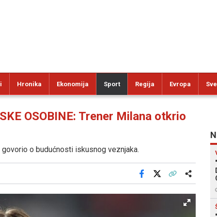
i
Hronika
Ekonomija
Sport
Regija
Evropa
Sve
KE OSOBINE: Trener Milana otkrio
N
e govorio o budućnosti iskusnog veznjaka.
Facebook
X
Kopiraj link
Više