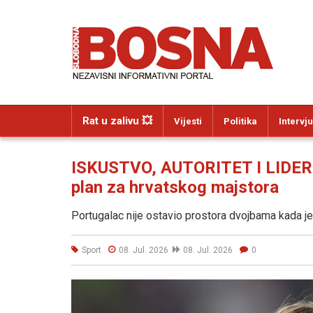
Rat u zalivu 💥
Vijesti
Politika
Intervju
ISKUSTVO, AUTORITET I LIDERS
plan za hrvatskog majstora
Portugalac nije ostavio prostora dvojbama kada j
Sport
08. Jul. 2026
08. Jul. 2026
0