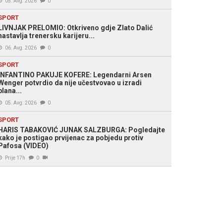
05. Avg. 2026
0
SPORT
LIVNJAK PRELOMIO: Otkriveno gdje Zlato Dalić
nastavlja trenersku karijeru...
06. Avg. 2026
0
SPORT
INFANTINO PAKUJE KOFERE: Legendarni Arsen
Wenger potvrdio da nije učestvovao u izradi
plana...
05. Avg. 2026
0
SPORT
HARIS TABAKOVIĆ JUNAK SALZBURGA: Pogledajte
kako je postigao prvijenac za pobjedu protiv
Pafosa (VIDEO)
Prije 17h
0