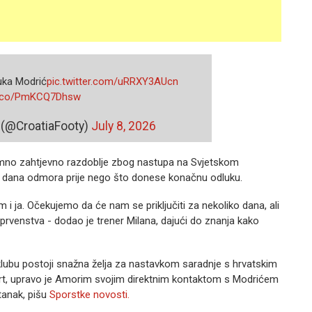
uka Modrić
pic.twitter.com/uRRXY3AUcn
/t.co/PmKCQ7Dhsw
 (@CroatiaFooty)
July 8, 2026
nimno zahtjevno razdoblje zbog nastupa na Svjetskom
ko dana odmora prije nego što donese konačnu odluku.
m i ja. Očekujemo da će nam se priključiti za nekoliko dana, ali
rvenstva - dodao je trener Milana, dajući do znanja kako
u klubu postoji snažna želja za nastavkom saradnje s hrvatskim
rt, upravo je Amorim svojim direktnim kontaktom s Modrićem
tanak, pišu
Sporstke novosti.