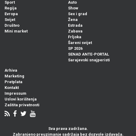
Sport
Auto
Regija
Show
Evropa
Sex i grad
Svijet
Žena
Društvo
Estrada
Mini market
Zabava
Frljoka
Šareni svijet
SP 2026
SENAD ANTE-PORTAL
Sarajevski snajperisti
Arhiva
Marketing
Pretplata
Kontakt
Impressum
Uslovi korištenja
Zaštita privatnosti
Sva prava zadržana.
Zabranjeno preuzimanje sadržaja bez dozvole izdavača.