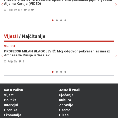
 (VIDEO)
"Neistinita je tvrd
RTV taksu"
0
Prije 27 min
0
Vijesti
/ Najčitanije
Previous
N
VIJESTI
N BLAGOJEVIĆ: Moj odgovor pokvarenjacima iz
ŠOK NA GRANICI: Pon
e u Sarajevu...
kazna od nevjerovat
07. Avg. 2026
0
Rat u zalivu
Jeste li znali
Vijesti
Sjećanje
Politika
Kultura
Intervjui
Zdravlje
Hronika
Gastro
Ekonomija
HiTec