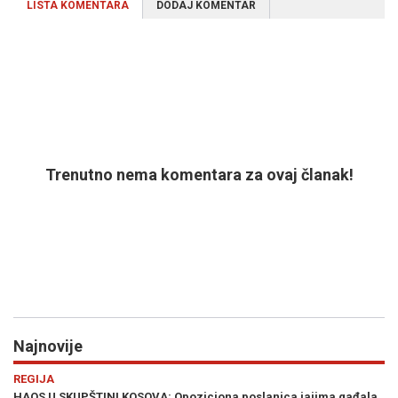
LISTA KOMENTARA
DODAJ KOMENTAR
Trenutno nema komentara za ovaj članak!
Najnovije
Previous
N
DRUŠTVO
INI KOSOVA: Opoziciona poslanica jajima gađala
DEMANTI ZORANA KR