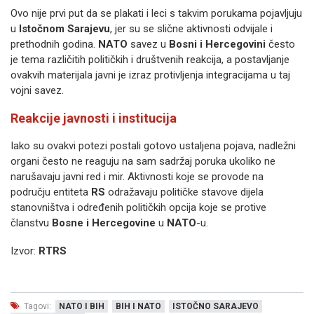
Ovo nije prvi put da se plakati i leci s takvim porukama pojavljuju
u
Istočnom Sarajevu
, jer su se slične aktivnosti odvijale i
prethodnih godina.
NATO
savez u
Bosni i Hercegovini
često
je tema različitih političkih i društvenih reakcija, a postavljanje
ovakvih materijala javni je izraz protivljenja integracijama u taj
vojni savez.
Reakcije javnosti i institucija
Iako su ovakvi potezi postali gotovo ustaljena pojava, nadležni
organi često ne reaguju na sam sadržaj poruka ukoliko ne
narušavaju javni red i mir. Aktivnosti koje se provode na
području entiteta
RS
odražavaju političke stavove dijela
stanovništva i određenih političkih opcija koje se protive
članstvu
Bosne i Hercegovine
u
NATO
-u.
Izvor:
RTRS
Tagovi:
NATO I BIH
BIH I NATO
ISTOČNO SARAJEVO