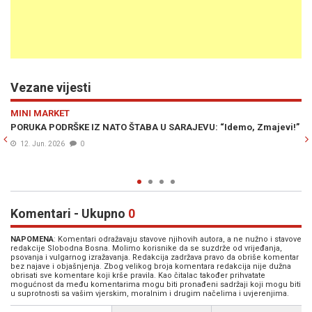
Vezane vijesti
Previous
N
VIJESTI
Z NATO ŠTABA U SARAJEVU: “Idemo, Zmajevi!”
MILORAD DODIK PRED 
Isplivao tajni plan alij
uništava secesiju entit
08. Jun. 2026
0
Komentari - Ukupno
0
NAPOMENA
: Komentari odražavaju stavove njihovih autora, a ne nužno i stavove
redakcije Slobodna Bosna. Molimo korisnike da se suzdrže od vrijeđanja,
psovanja i vulgarnog izražavanja. Redakcija zadržava pravo da obriše komentar
bez najave i objašnjenja. Zbog velikog broja komentara redakcija nije dužna
obrisati sve komentare koji krše pravila. Kao čitalac također prihvatate
mogućnost da među komentarima mogu biti pronađeni sadržaji koji mogu biti
u suprotnosti sa vašim vjerskim, moralnim i drugim načelima i uvjerenjima.