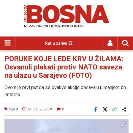
Rat u zalivu 💥
PORUKE KOJE LEDE KRV U ŽILAMA:
Osvanuli plakati protiv NATO saveza
na ulazu u Sarajevo (FOTO)
Ovo nije prvi put da se ovakve akcije dešavaju u manjem bh.
entitetu
Vijesti
08. Jul. 2026
0
Facebook
X
Kopiraj link
Više