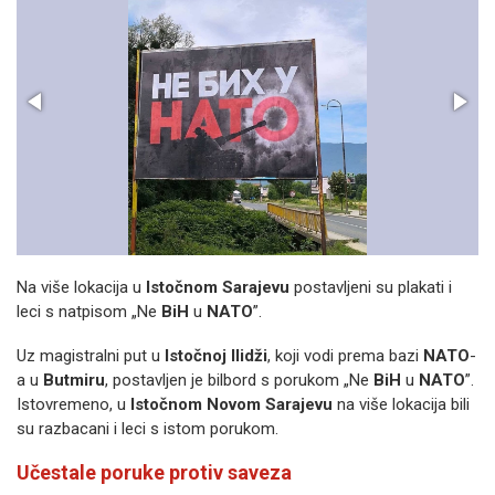
Na više lokacija u
Istočnom Sarajevu
postavljeni su plakati i
leci s natpisom „Ne
BiH
u
NATO
”.
Uz magistralni put u
Istočnoj Ilidži
, koji vodi prema bazi
NATO
-
a u
Butmiru
, postavljen je bilbord s porukom „Ne
BiH
u
NATO
”.
Istovremeno, u
Istočnom Novom Sarajevu
na više lokacija bili
su razbacani i leci s istom porukom.
Učestale poruke protiv saveza