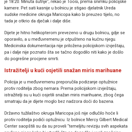
je 18:20. Minuta šutnje", rekao je Toosi, prema snimku policijske
kamere. Pet sati kasnije u bolnicu je stigao djelatnik Ureda
sudske medicine okruga Maricopa kako bi preuzeo tijelo, no
tada je otkrio da dječak i dalje diše.
Dijete je hitno helikopterom prevezeno u drugu bolnicu, gdje se
oporavilo, a u međuvremenu je otpušteno na kućnu njegu.
Medicinska dokumentacija nije priložena policijskom izvještaju,
pa i dalje nije poznato šta se tačno dogodilo niti kako je došlo
do pogrešne procjene smrti.
Istražitelji u kući osjetili snažan miris marihuane
Policija je u međuvremenu preporučila podizanje optužnice
protiv roditelja zbog nemara. Prema policijskom izvještaju,
istražitelji su u kući osjetili snažan miris marihuane, zbog čega
smatraju da je dijete moglo bez nadzora doći do bazena.
Državno tužilaštvo okruga Maricopa još nije odlučilo hoće li
protiv roditelja podići optužnicu. Iz bolnice Mercy Gilbert Medical
Center saopštili su da su proveli "temeljitu reviziju svih aspekata