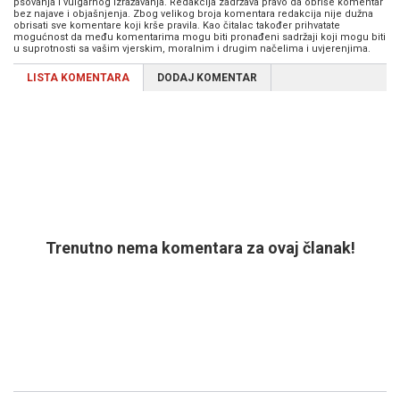
psovanja i vulgarnog izražavanja. Redakcija zadržava pravo da obriše komentar
bez najave i objašnjenja. Zbog velikog broja komentara redakcija nije dužna
obrisati sve komentare koji krše pravila. Kao čitalac također prihvatate
mogućnost da među komentarima mogu biti pronađeni sadržaji koji mogu biti
u suprotnosti sa vašim vjerskim, moralnim i drugim načelima i uvjerenjima.
LISTA KOMENTARA
DODAJ KOMENTAR
Trenutno nema komentara za ovaj članak!