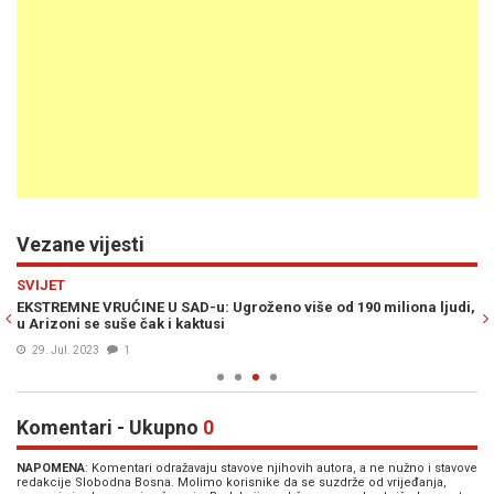
Vezane vijesti
Previous
N
SVIJET
H
EKSTREMNE VRUĆINE U SAD-u: Ugroženo više od 190 miliona ljudi,
DR
u Arizoni se suše čak i kaktusi
po
29. Jul. 2023
1
Komentari - Ukupno
0
NAPOMENA
: Komentari odražavaju stavove njihovih autora, a ne nužno i stavove
redakcije Slobodna Bosna. Molimo korisnike da se suzdrže od vrijeđanja,