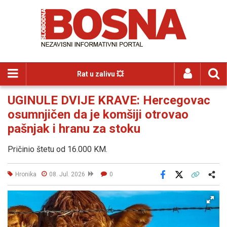
Rat u zalivu 💥
UGINULE DVIJE KRAVE: Hercegovac
osumnjičen da je komšiji otrovao
pašnjak i hranu za stoku
Pričinio štetu od 16.000 KM.
Hronika
08. Jul. 2026
0
Facebook
X
Kopiraj link
Više