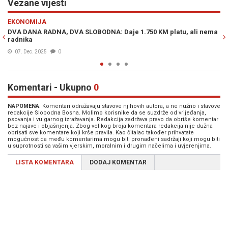
Vezane vijesti
Previous
N
EKONOMIJA
A: Daje 1.750 KM platu, ali nema
VELIKA INVESTICIJA U NAŠOJ ZEMLJ
najsavremenija farma u regionu, ro
16. Nov. 2023
0
Komentari - Ukupno
0
NAPOMENA
: Komentari odražavaju stavove njihovih autora, a ne nužno i stavove
redakcije Slobodna Bosna. Molimo korisnike da se suzdrže od vrijeđanja,
psovanja i vulgarnog izražavanja. Redakcija zadržava pravo da obriše komentar
bez najave i objašnjenja. Zbog velikog broja komentara redakcija nije dužna
obrisati sve komentare koji krše pravila. Kao čitalac također prihvatate
mogućnost da među komentarima mogu biti pronađeni sadržaji koji mogu biti
u suprotnosti sa vašim vjerskim, moralnim i drugim načelima i uvjerenjima.
LISTA KOMENTARA
DODAJ KOMENTAR