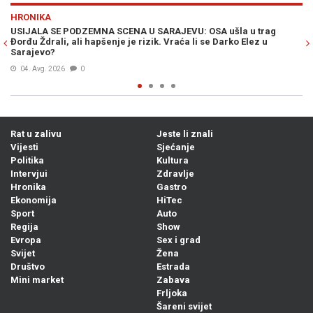
Previous
N
HRONIKA
CENA U SARAJEVU: OSA ušla u trag
"AKO ŽELITE ZAVRŠITI U BOLNI
e je rizik. Vraća li se Darko Elez u
potukao na plaži, kamere sve
05. Avg. 2026
0
Rat u zalivu
Jeste li znali
Vijesti
Sjećanje
Politika
Kultura
Intervjui
Zdravlje
Hronika
Gastro
Ekonomija
HiTec
Sport
Auto
Regija
Show
Evropa
Sex i grad
Svijet
Žena
Društvo
Estrada
Mini market
Zabava
Frljoka
Šareni svijet