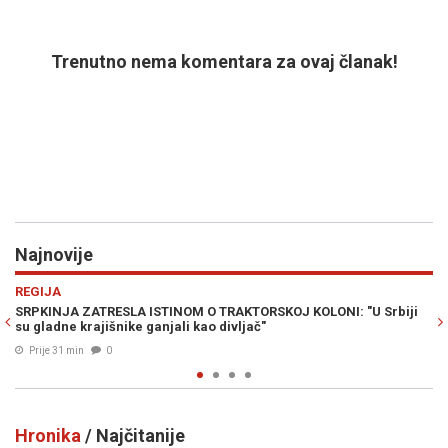
Trenutno nema komentara za ovaj članak!
Najnovije
Previous
N
RAT U ZALIVU
M O TRAKTORSKOJ KOLONI: "U Srbiji
NUKLEARNA OPCIJA NA STOLU: W
 kao divljač"
katastrofalan scenario u ratu s
Prije 45 min
0
Hronika
/ Najčitanije