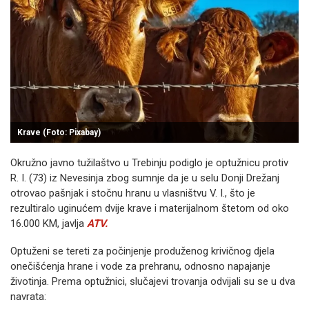
Krave (Foto: Pixabay)
Okružno javno tužilaštvo u Trebinju podiglo je optužnicu protiv
R. I. (73) iz Nevesinja zbog sumnje da je u selu Donji Drežanj
otrovao pašnjak i stočnu hranu u vlasništvu V. I., što je
rezultiralo uginućem dvije krave i materijalnom štetom od oko
16.000 KM, javlja
ATV.
Optuženi se tereti za počinjenje produženog krivičnog djela
onečišćenja hrane i vode za prehranu, odnosno napajanje
životinja
. Prema optužnici, slučajevi trovanja odvijali su se u dva
navrata: