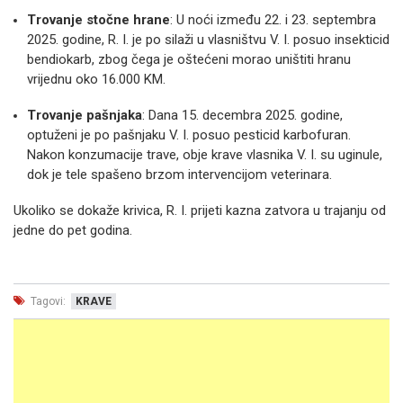
Trovanje stočne hrane
: U noći između 22. i 23. septembra
2025. godine, R. I. je po silaži u vlasništvu V. I. posuo insekticid
bendiokarb, zbog čega je oštećeni morao uništiti hranu
vrijednu oko 16.000 KM
.
Trovanje pašnjaka
: Dana 15. decembra 2025. godine,
optuženi je po pašnjaku V. I. posuo pesticid karbofuran
.
Nakon konzumacije trave, obje krave vlasnika V. I. su uginule,
dok je tele spašeno brzom intervencijom veterinara
.
Ukoliko se dokaže krivica, R. I. prijeti kazna zatvora u trajanju od
jedne do pet godina
.
Tagovi:
KRAVE