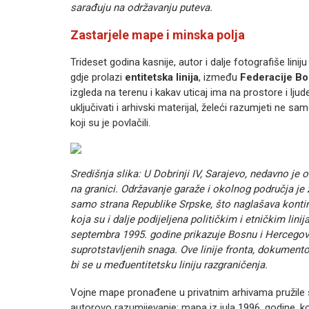
sarađuju na održavanju puteva.
Zastarjele mape i minska polja
Trideset godina kasnije, autor i dalje fotografiše lin
gdje prolazi
entitetska linija
, između
Federacije Bo
izgleda na terenu i kakav uticaj ima na prostore i lju
uključivati i arhivski materijal, želeći razumjeti ne sam
koji su je povlačili.
Središnja slika: U Dobrinji IV, Sarajevo, nedavno je 
na granici. Održavanje garaže i okolnog područja je 
samo strana Republike Srpske, što naglašava kontin
koja su i dalje podijeljena političkim i etničkim lin
septembra 1995. godine prikazuje Bosnu i Hercegovi
suprotstavljenih snaga. Ove linije fronta, dokumen
bi se u međuentitetsku liniju razgraničenja.
Vojne mape pronađene u privatnim arhivama pružile su
autorovo razumijevanje: mapa iz jula 1996. godine, ko