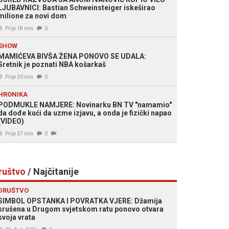
LJUBAVNICI: Bastian Schweinsteiger iskeširao
milione za novi dom
Prije 18 min
0
SHOW
MAMIĆEVA BIVŠA ŽENA PONOVO SE UDALA:
Sretnik je poznati NBA košarkaš
Prije 30 min
0
HRONIKA
PODMUKLE NAMJERE: Novinarku BN TV "namamio"
da dođe kući da uzme izjavu, a onda je fizički napao
(VIDEO)
Prije 37 min
0
ruštvo
/ Najčitanije
DRUŠTVO
SIMBOL OPSTANKA I POVRATKA VJERE: Džamija
srušena u Drugom svjetskom ratu ponovo otvara
svoja vrata