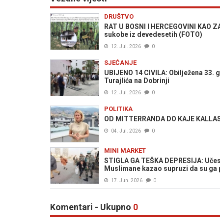
DRUŠTVO
RAT U BOSNI I HERCEGOVINI KAO ZAB
sukobe iz devedesetih (FOTO)
12. Jul. 2026
0
SJEĆANJE
UBIJENO 14 CIVILA: Obilježena 33. go
Turajlića na Dobrinji
12. Jul. 2026
0
POLITIKA
OD MITTERRANDA DO KAJE KALLAS: Ev
04. Jul. 2026
0
MINI MARKET
STIGLA GA TEŠKA DEPRESIJA: Učesnik
Muslimane kazao supruzi da su ga p
17. Jun. 2026
0
Komentari - Ukupno
0