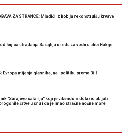
AVA ZA STRANCE: Mladići iz hobija rekonstruišu krvave
dišnjica stradanja Sarajlija u redu za vodu u ulici Hakije
ropa mijenja glasnike, ne i politiku prema BiH
 "Sarajevo safarija" koji je vikendom dolazio ubijati
rogonile žrtve u snu i da je imao strašne noćne more