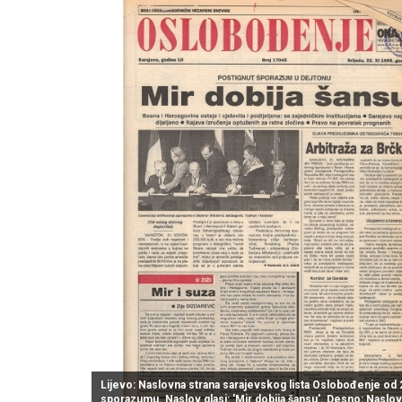
Lijevo: Naslovna strana sarajevskog lista Oslobođenje o
sporazumu. Naslov glasi: 'Mir dobija šansu'. Desno: Naslo