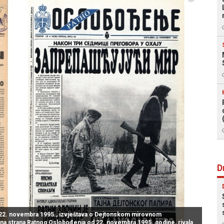
D
d 22. novembra 1995., izvještava o Dejtonskom mirovnom
vna strana Ratnog Oslobođenja od 22. novembra 1995. godine, rivala