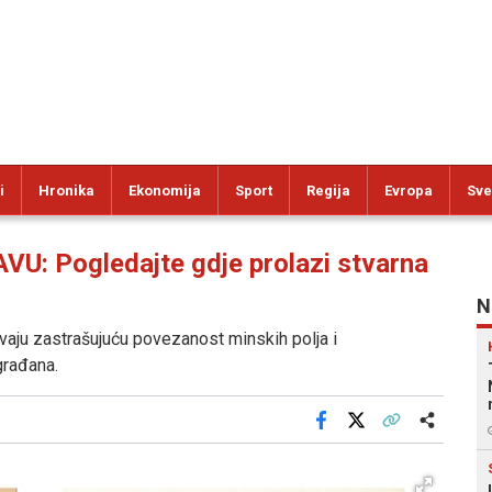
i
Hronika
Ekonomija
Sport
Regija
Evropa
Sve
: Pogledajte gdje prolazi stvarna
N
vaju zastrašujuću povezanost minskih polja i
građana.
Facebook
X
Kopiraj link
Više