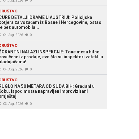
04. Avg. 2026
0
DRUŠTVO
CURE DETALJI DRAME U AUSTRIJI: Policijska
potjera za vozačem iz Bosne i Hercegovine, ostao
je bez automobila...
04. Avg. 2026
0
DRUŠTVO
ŠOKANTNI NALAZI INSPEKCIJE: Tone mesa hitno
povučene iz prodaje, evo šta su inspektori zatekli u
hladnjačama!
04. Avg. 2026
0
DRUŠTVO
RUGLO NA 50 METARA OD SUDA BiH: Građani u
šoku, ispod mosta napravljen improvizirani
smještaj
03. Avg. 2026
0