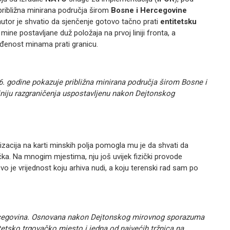
 približna minirana područja širom
Bosne i Hercegovine
utor je shvatio da sjenčenje gotovo tačno prati
entitetsku
ine postavljane duž položaja na prvoj liniji fronta, a
ađenost minama prati granicu.
6. godine pokazuje približna minirana područja širom Bosne i
iniju razgraničenja uspostavljenu nakon Dejtonskog
uelizacija na karti minskih polja pomogla mu je da shvati da
tička. Na mnogim mjestima, nju još uvijek fizički provode
o je vrijednost koju arhiva nudi, a koju terenski rad sam po
Hercegovina. Osnovana nakon Dejtonskog mirovnog sporazuma
tetsko trgovačko mjesto i jedna od najvećih tržnica na