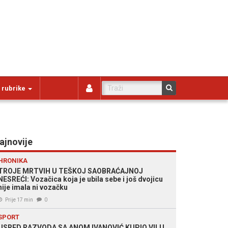
 rubrike
ajnovije
HRONIKA
TROJE MRTVIH U TEŠKOJ SAOBRAĆAJNOJ
NESREĆI: Vozačica koja je ubila sebe i još dvojicu
nije imala ni vozačku
Prije 17 min
0
SPORT
USRED RAZVODA SA ANOM IVANOVIĆ KUPIO VILU