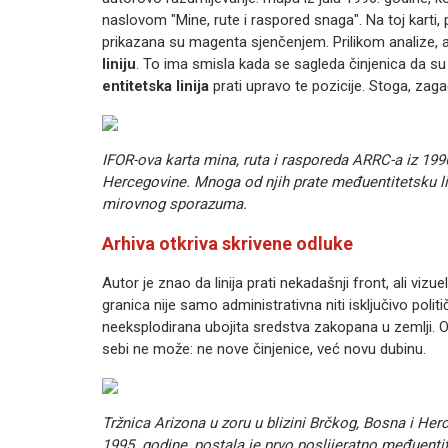
naslovom "Mine, rute i raspored snaga". Na toj karti,
prikazana su magenta sjenčenjem. Prilikom analize, a
liniju
. To ima smisla kada se sagleda činjenica da su m
entitetska linija
prati upravo te pozicije. Stoga, zag
IFOR-ova karta mina, ruta i rasporeda ARRC-a iz 199
Hercegovine. Mnoga od njih prate međuentitetsku l
mirovnog sporazuma.
Arhiva otkriva skrivene odluke
Autor je znao da linija prati nekadašnji front, ali viz
granica nije samo administrativna niti isključivo poli
neeksplodirana ubojita sredstva zakopana u zemlji. Ov
sebi ne može: ne nove činjenice, već novu dubinu.
Tržnica Arizona u zoru u blizini Brčkog, Bosna i 
1995. godine, postala je prvo poslijeratno međuenti