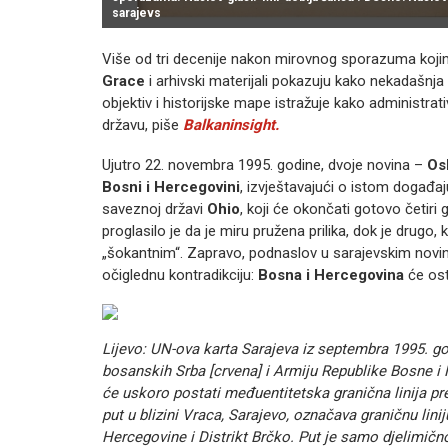
sarajevs
Više od tri decenije nakon mirovnog sporazuma koji
Grace
i arhivski materijali pokazuju kako nekadašnja li
objektiv i historijske mape istražuje kako administrati
državu, piše
Balkaninsight.
Ujutro 22. novembra 1995. godine, dvoje novina –
Os
Bosni i Hercegovini
, izvještavajući o istom događ
saveznoj državi
Ohio
, koji će okončati gotovo četiri
proglasilo je da je miru pružena prilika, dok je drug
„šokantnim“. Zapravo, podnaslov u sarajevskim novin
očiglednu kontradikciju:
Bosna i Hercegovina
će osta
Lijevo: UN-ova karta Sarajeva iz septembra 1995. go
bosanskih Srba [crvena] i Armiju Republike Bosne i 
će uskoro postati međuentitetska granična linija 
put u blizini Vraca, Sarajevo, označava graničnu lini
Hercegovine i Distrikt Brčko. Put je samo djelimičn