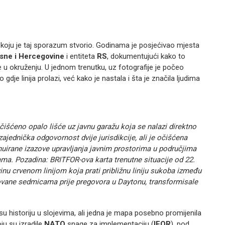
iju koju je taj sporazum stvorio. Godinama je posjećivao mjesta
sne i Hercegovine
i entiteta
RS
, dokumentujući kako to
de u okruženju. U jednom trenutku, uz fotografije je počeo
o gdje linija prolazi, već kako je nastala i šta je značila ljudima
očišćeno opalo lišće uz javnu garažu koja se nalazi direktno
zajednička odgovornost dvije jurisdikcije, ali je očišćena
uirane izazove upravljanja javnim prostorima u područjima
ijama. Pozadina: BRITFOR-ova karta trenutne situacije od 22.
nu crvenom linijom koja prati približnu liniju sukoba između
tovane sedmicama prije pregovora u Daytonu, transformisale
 historiju u slojevima, ali jedna je mapa posebno promijenila
ju su izradile
NATO
snage za implementaciju (
IFOR
), pod