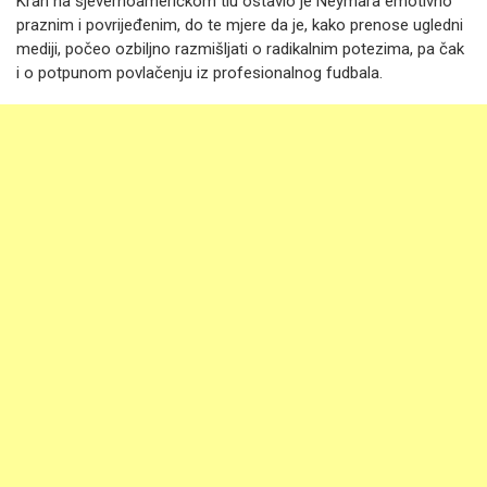
Krah na sjevernoameričkom tlu ostavio je Neymara emotivno
praznim i povrijeđenim, do te mjere da je, kako prenose ugledni
mediji, počeo ozbiljno razmišljati o radikalnim potezima, pa čak
i o potpunom povlačenju iz profesionalnog fudbala.