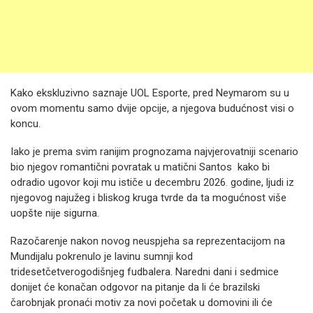
Kako ekskluzivno saznaje UOL Esporte, pred Neymarom su u
ovom momentu samo dvije opcije, a njegova budućnost visi o
koncu.
Iako je prema svim ranijim prognozama najvjerovatniji scenario
bio njegov romantični povratak u matični Santos kako bi
odradio ugovor koji mu ističe u decembru 2026. godine, ljudi iz
njegovog najužeg i bliskog kruga tvrde da ta mogućnost više
uopšte nije sigurna.
Razočarenje nakon novog neuspjeha sa reprezentacijom na
Mundijalu pokrenulo je lavinu sumnji kod
tridesetčetverogodišnjeg fudbalera. Naredni dani i sedmice
donijet će konačan odgovor na pitanje da li će brazilski
čarobnjak pronaći motiv za novi početak u domovini ili će