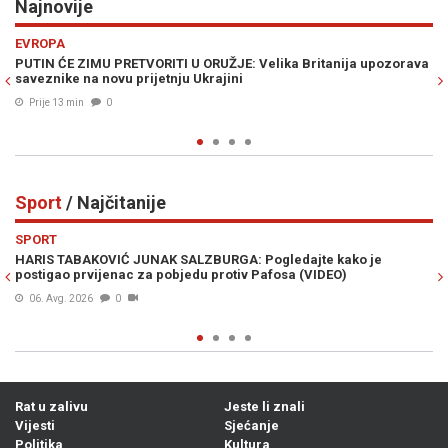
Najnovije
Previous
N
REGIJA
 Britanija upozorava
SELAK RASPUDIĆ ŽESTOKO UDARILA NA PLENKOVIĆ
trenutak kada cijela Vlada treba pasti!"
Prije 25 min
0
Sport
/ Najčitanije
Previous
N
SPORT
dajte kako je
USRED RAZVODA SA ANOM IVANOVIĆ KUPIO VILU
 (VIDEO)
Bastian Schweinsteiger iskeširao milione za no
06. Avg. 2026
0
Rat u zalivu
Jeste li znali
Vijesti
Sjećanje
Politika
Kultura