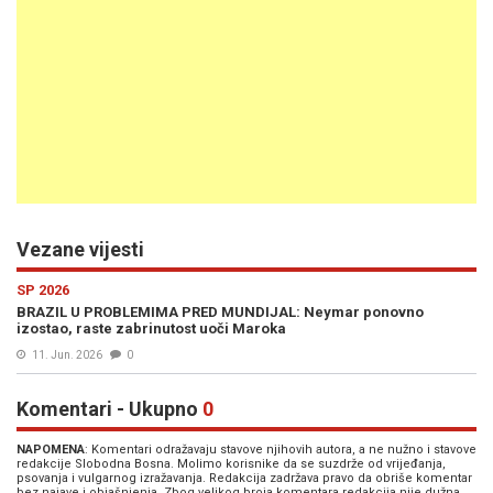
Vezane vijesti
SP 2026
BRAZIL U PROBLEMIMA PRED MUNDIJAL: Neymar ponovno
izostao, raste zabrinutost uoči Maroka
11. Jun. 2026
0
Komentari - Ukupno
0
NAPOMENA
: Komentari odražavaju stavove njihovih autora, a ne nužno i stavove
redakcije Slobodna Bosna. Molimo korisnike da se suzdrže od vrijeđanja,
psovanja i vulgarnog izražavanja. Redakcija zadržava pravo da obriše komentar
bez najave i objašnjenja. Zbog velikog broja komentara redakcija nije dužna