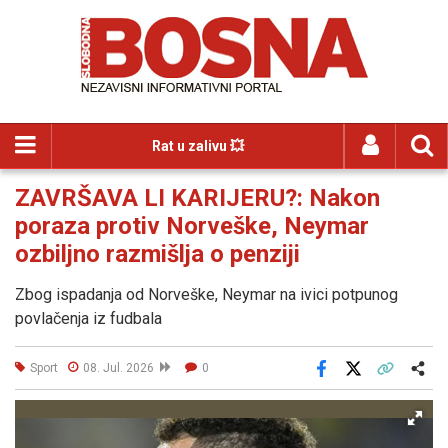
Rat u zalivu 💥
ZAVRŠAVA LI KARIJERU?: Nakon
poraza protiv Norveške, Neymar
ozbiljno razmišlja o penziji
Zbog ispadanja od Norveške, Neymar na ivici potpunog
povlačenja iz fudbala
Sport
08. Jul. 2026
0
Facebook
X
Kopiraj link
Više