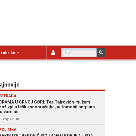
 rubrike
ajnovije
ESTRADA
DRAMA U CRNOJ GORI: Tea Tairović s mužem
doživjela tešku saobraćajku, automobil potpuno
havarisan
Prije 4h
0
POLITIKA
BAKIR IZETBEGOVIĆ SIGURAN U POBJEDU SDA: