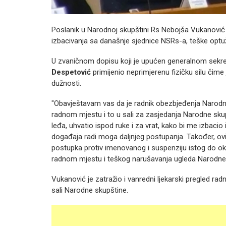
Poslanik u Narodnoj skupštini Rs Nebojša Vukanović 
izbacivanja sa današnje sjednice NSRs-a, teške opt
U zvaničnom dopisu koji je upućen generalnom sekre
Despetović
primijenio neprimjerenu fizičku silu čime
dužnosti.
"Obavještavam vas da je radnik obezbjeđenja Narodn
radnom mjestu i to u sali za zasjedanja Narodne skup
leđa, uhvatio ispod ruke i za vrat, kako bi me izbaci
događaja radi moga daljnjeg postupanja. Također, ov
postupka protiv imenovanog i suspenziju istog do ok
radnom mjestu i teškog narušavanja ugleda Narodne 
Vukanović je zatražio i vanredni ljekarski pregled ra
sali Narodne skupštine.