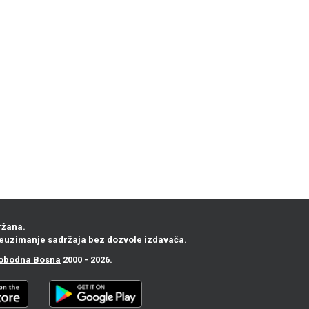
ržana.
euzimanje sadržaja bez dozvole izdavača.
obodna Bosna
2000 - 2026.