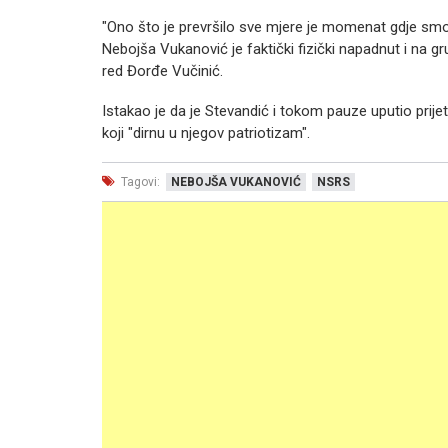
"Ono što je prevršilo sve mjere je momenat gdje smo 
Nebojša Vukanović je faktički fizički napadnut i na gr
red Đorđe Vučinić.
Istakao je da je Stevandić i tokom pauze uputio prij
koji "dirnu u njegov patriotizam".
Tagovi:
NEBOJŠA VUKANOVIĆ
NSRS