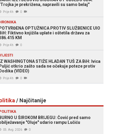
"Trojka je prekrižena, napravili su samo belaj"
Prije 4h
0
HRONIKA
POTVRĐENA OPTUŽNICA PROTIV SLUŽBENICE UIO
BiH: Fiktivno knjižila uplate i oštetila državu za
186.415 KM
Prije 4h
0
VIJESTI
IZ WASHINGTONA STIŽE HLADAN TUŠ ZA BiH: Ivica
Puljić otkrio zašto sada ne očekuje poteze protiv
Dodika (VIDEO)
Prije 4h
0
olitika
/ Najčitanije
POLITIKA
BURNO U ŠIROKOM BRIJEGU: Čović pred samo
obilježavanje "Oluje" udario rampu Lučiću
05. Avg. 2026
0