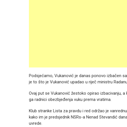
Podsjećamo, Vukanović je danas ponovo izbačen sa s
je to što je Vukanović upadao u riječ ministru Radanu
Ovaj put se Vukanović žestoko opirao izbacivanju, 
ga radnici obezbjeđenja vuku prema vratima.
Klub stranke Lista za pravdu i red održao je vanredn
kako im je predsjednik NSRs-a Nenad Stevandić danas
uvrede.