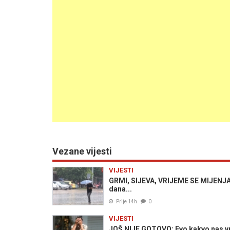
Vezane vijesti
VIJESTI
GRMI, SIJEVA, VRIJEME SE MIJENJA
dana...
Prije 14h
0
VIJESTI
JOŠ NIJE GOTOVO: Evo kakvo nas vri