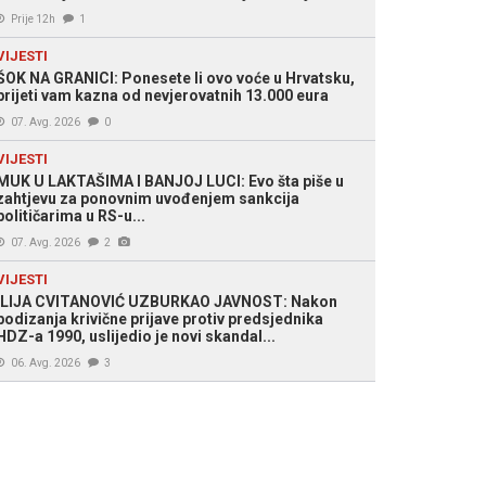
Prije 12h
1
VIJESTI
ŠOK NA GRANICI: Ponesete li ovo voće u Hrvatsku,
prijeti vam kazna od nevjerovatnih 13.000 eura
07. Avg. 2026
0
VIJESTI
MUK U LAKTAŠIMA I BANJOJ LUCI: Evo šta piše u
zahtjevu za ponovnim uvođenjem sankcija
političarima u RS-u...
07. Avg. 2026
2
VIJESTI
ILIJA CVITANOVIĆ UZBURKAO JAVNOST: Nakon
podizanja krivične prijave protiv predsjednika
HDZ-a 1990, uslijedio je novi skandal...
06. Avg. 2026
3