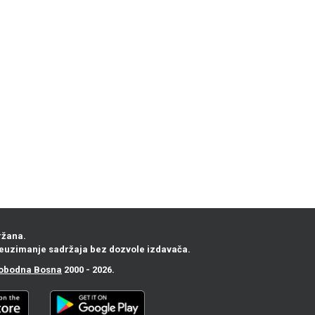
ržana.
euzimanje sadržaja bez dozvole izdavača.
obodna Bosna
2000 - 2026.