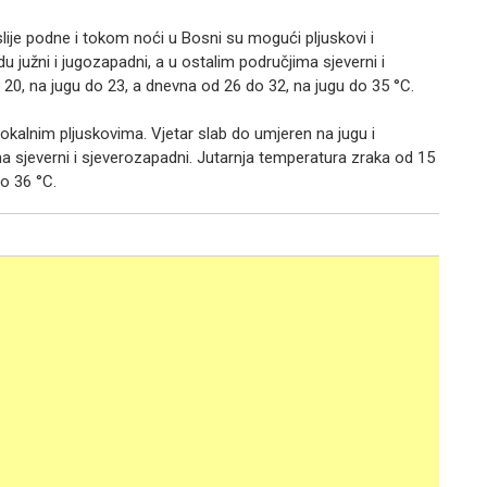
ije podne i tokom noći u Bosni su mogući pljuskovi i
u južni i jugozapadni, a u ostalim područjima sjeverni i
20, na jugu do 23, a dnevna od 26 do 32, na jugu do 35 °C.
okalnim pljuskovima. Vjetar slab do umjeren na jugu i
ma sjeverni i sjeverozapadni. Jutarnja temperatura zraka od 15
o 36 °C.