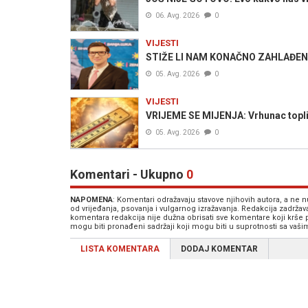
06. Avg. 2026
0
VIJESTI
STIŽE LI NAM KONAČNO ZAHLAĐENJE?
05. Avg. 2026
0
VIJESTI
VRIJEME SE MIJENJA: Vrhunac toplins
05. Avg. 2026
0
Komentari - Ukupno
0
NAPOMENA
: Komentari odražavaju stavove njihovih autora, a ne
od vrijeđanja, psovanja i vulgarnog izražavanja. Redakcija zadrža
komentara redakcija nije dužna obrisati sve komentare koji krše
mogu biti pronađeni sadržaji koji mogu biti u suprotnosti sa vaš
LISTA KOMENTARA
DODAJ KOMENTAR