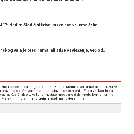
: Nedim Sladić otkriva kakvo nas vrijeme čeka
kog vala je pred nama, ali stiže osvježenje, već od..
 nužno i stavove redakcije Slobodna Bosna. Molimo korisnike da se suzdrže
va pravo da obriše komentar bez najave i objašnjenja. Zbog velikog broja
 pravila. Kao čitalac također prihvatate mogućnost da među komentarima
im vjerskim, moralnim i drugim načelima i uvjerenjima.