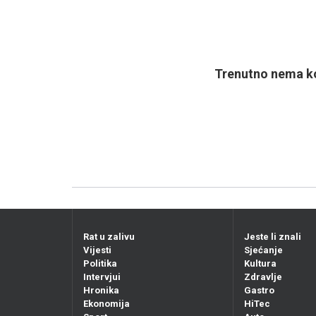
Trenutno nema ko
Rat u zalivu
Jeste li znali
Vijesti
Sjećanje
Politika
Kultura
Intervjui
Zdravlje
Hronika
Gastro
Ekonomija
HiTec