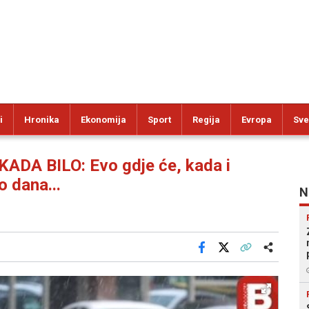
i
Hronika
Ekonomija
Sport
Regija
Evropa
Sve
DA BILO: Evo gdje će, kada i
o dana...
N
Facebook
X
Kopiraj link
Više