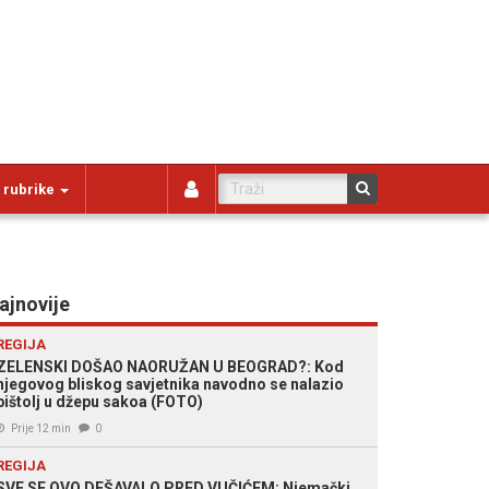
 rubrike
ajnovije
REGIJA
ZELENSKI DOŠAO NAORUŽAN U BEOGRAD?: Kod
njegovog bliskog savjetnika navodno se nalazio
pištolj u džepu sakoa (FOTO)
Prije 12 min
0
REGIJA
SVE SE OVO DEŠAVALO PRED VUČIĆEM: Njemački