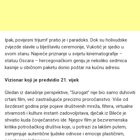
Ipak, povijesni trijumf pratio je i paradoks. Dok su holivudske
zvijezde slavile u blještavilu ceremonije, Vukotić je sjedio u
svom stanu. Najveće priznanje u svijetu kinematografije –
statuu Oscara – hercegovačkom geniju je nekoliko sedmica
kasnije u običnom paketu donio poštar na kućnu adresu.
Vizionar koji je predvidio 21. vijek
Gledan iz današnje perspektive, "Surogat" nije bio samo duhoviti
crtani film, već zastrašujuće precizno proročanstvo. Više od
šezdeset godina prije pojave društvenih mreža, filtera, virtualne
stvarnosti i kulture instant-zadovoljstava, dječak iz Bileće je
shvatio kuda čovječanstvo ide. Njegov film je bezvremenska
kritika potrošačkog društva koje, u potrazi za lakšim putem,
zamjenjuje autentične ljudske odnose i emocije plastičnim,