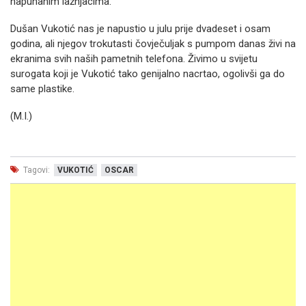
napuhanim lažnjacima.
Dušan Vukotić nas je napustio u julu prije dvadeset i osam
godina, ali njegov trokutasti čovječuljak s pumpom danas živi na
ekranima svih naših pametnih telefona. Živimo u svijetu
surogata koji je Vukotić tako genijalno nacrtao, ogolivši ga do
same plastike.
(M.I.)
Tagovi:
VUKOTIĆ
OSCAR