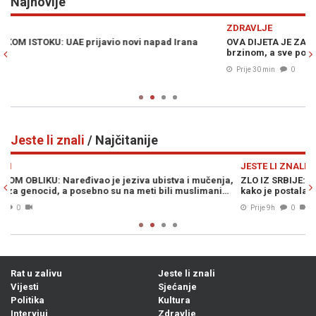
Najnovije
Previous
N
ZDRAVLJE
S
OVA DIJETA JE ZALUDJELA SVIJET: Kilogrami se tope velikom
S
brzinom, a sve počinje jednom namirnicom
d
Prije 30 min
0
Jeste li znali
/ Najčitanije
Previous
N
JESTE LI ZNALI
J
a,
ZLO IZ SRBIJE: Od ruke ove žene umirali su kao pokošeni, evo
P
…
kako je postala prvi masovni ubica u regiji…
d
Prije 9h
0
Rat u zalivu
Jeste li znali
Vijesti
Sjećanje
Politika
Kultura
Intervjui
Zdravlje