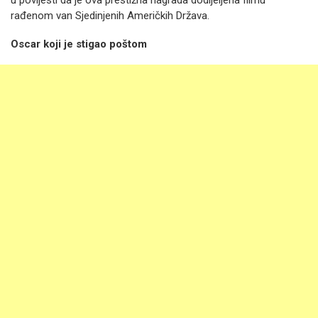
u povijesti da je ova prestižna nagrada dodijeljena filmu
rađenom van Sjedinjenih Američkih Država.
Oscar koji je stigao poštom