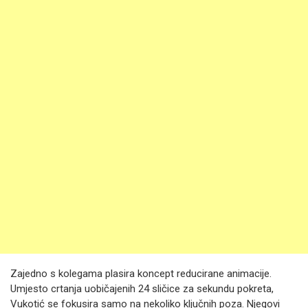
Zajedno s kolegama plasira koncept reducirane animacije.
Umjesto crtanja uobičajenih 24 sličice za sekundu pokreta,
Vukotić se fokusira samo na nekoliko ključnih poza. Njegovi