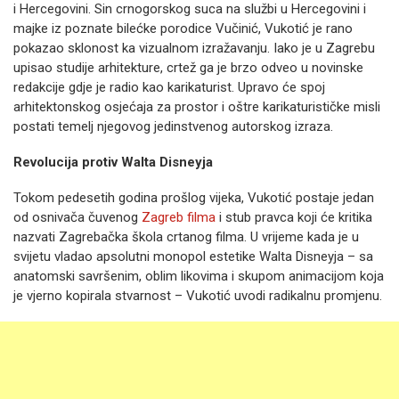
i Hercegovini. Sin crnogorskog suca na službi u Hercegovini i
majke iz poznate bilećke porodice Vučinić, Vukotić je rano
pokazao sklonost ka vizualnom izražavanju. Iako je u Zagrebu
upisao studije arhitekture, crtež ga je brzo odveo u novinske
redakcije gdje je radio kao karikaturist. Upravo će spoj
arhitektonskog osjećaja za prostor i oštre karikaturističke misli
postati temelj njegovog jedinstvenog autorskog izraza.
Revolucija protiv Walta Disneyja
Tokom pedesetih godina prošlog vijeka, Vukotić postaje jedan
od osnivača čuvenog
Zagreb filma
i stub pravca koji će kritika
nazvati Zagrebačka škola crtanog filma. U vrijeme kada je u
svijetu vladao apsolutni monopol estetike Walta Disneyja – sa
anatomski savršenim, oblim likovima i skupom animacijom koja
je vjerno kopirala stvarnost – Vukotić uvodi radikalnu promjenu.