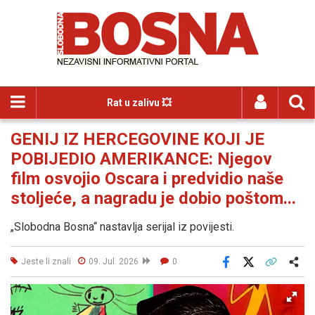
Rat u zalivu 💥
GENIJ IZ HERCEGOVINE KOJI JE
POBIJEDIO AMERIKANCE: Njegov
film osvojio Oscara i predvidio naše
stoljeće, a nagradu je dobio poštom...
„Slobodna Bosna“ nastavlja serijal iz povijesti.
Jeste li znali
09. Jul. 2026
0
Facebook
X
Kopiraj link
Više