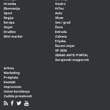
Hronika
Gastro
Ekonomija
HiTec
Sport
Auto
Regija
Show
Evropa
Sex i grad
Svijet
Žena
Društvo
Estrada
Mini market
Zabava
Frljoka
Šareni svijet
SP 2026
SENAD ANTE-PORTAL
Sarajevski snajperisti
Arhiva
Marketing
Pretplata
Kontakt
Impressum
Uslovi korištenja
Zaštita privatnosti