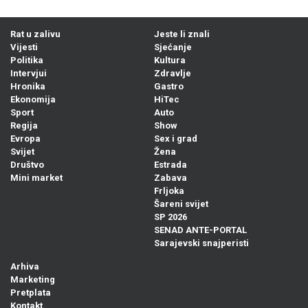
Rat u zalivu
Jeste li znali
Vijesti
Sjećanje
Politika
Kultura
Intervjui
Zdravlje
Hronika
Gastro
Ekonomija
HiTec
Sport
Auto
Regija
Show
Evropa
Sex i grad
Svijet
Žena
Društvo
Estrada
Mini market
Zabava
Frljoka
Šareni svijet
SP 2026
SENAD ANTE-PORTAL
Sarajevski snajperisti
Arhiva
Marketing
Pretplata
Kontakt