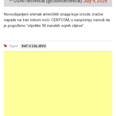
— OSINTtechnical (@Osinttechnical)
July 9, 2026
Novoobjavljeni snimak američkih snaga koje izvode zračne
napade na Iran tokom noći. CENTCOM, u saopćenju, navodi da
je pogođeno "otprilike 90 iranskih vojnih ciljeva".
Tagovi:
RAT U ZALJEVU