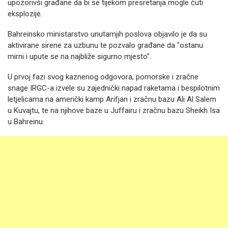
upozorivši građane da bi se tijekom presretanja mogle čuti
eksplozije.
Bahreinsko ministarstvo unutarnjih poslova objavilo je da su
aktivirane sirene za uzbunu te pozvalo građane da "ostanu
mirni i upute se na najbliže sigurno mjesto".
U prvoj fazi svog kaznenog odgovora, pomorske i zračne
snage IRGC-a izvele su zajednički napad raketama i bespilotnim
letjelicama na američki kamp Arifjan i zračnu bazu Ali Al Salem
u Kuvajtu, te na njihove baze u Juffairu i zračnu bazu Sheikh Isa
u Bahreinu.