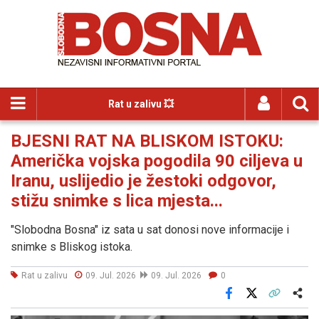
Rat u zalivu 💥
BJESNI RAT NA BLISKOM ISTOKU:
Američka vojska pogodila 90 ciljeva u
Iranu, uslijedio je žestoki odgovor,
stižu snimke s lica mjesta...
"Slobodna Bosna" iz sata u sat donosi nove informacije i
snimke s Bliskog istoka.
Rat u zalivu
09. Jul. 2026
09. Jul. 2026
0
Facebook
X
Kopiraj link
Više