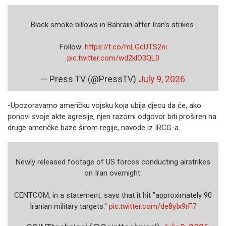
Black smoke billows in Bahrain after Iran's strikes.
Follow:
https://t.co/mLGcUTS2ei
pic.twitter.com/wd2klO3QL0
— Press TV (@PressTV)
July 9, 2026
-Upozoravamo američku vojsku koja ubija djecu da će, ako
ponovi svoje akte agresije, njen razorni odgovor biti proširen na
druge američke baze širom regije, navode iz IRCG-a.
Newly released footage of US forces conducting airstrikes
on Iran overnight.
CENTCOM, in a statement, says that it hit "approximately 90
Iranian military targets."
pic.twitter.com/de8yIx9rF7