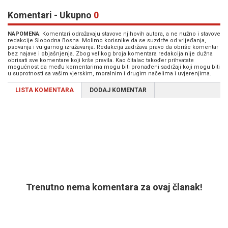
Komentari - Ukupno
0
NAPOMENA
: Komentari odražavaju stavove njihovih autora, a ne nužno i stavove
redakcije Slobodna Bosna. Molimo korisnike da se suzdrže od vrijeđanja,
psovanja i vulgarnog izražavanja. Redakcija zadržava pravo da obriše komentar
bez najave i objašnjenja. Zbog velikog broja komentara redakcija nije dužna
obrisati sve komentare koji krše pravila. Kao čitalac također prihvatate
mogućnost da među komentarima mogu biti pronađeni sadržaji koji mogu biti
u suprotnosti sa vašim vjerskim, moralnim i drugim načelima i uvjerenjima.
LISTA KOMENTARA
DODAJ KOMENTAR
Trenutno nema komentara za ovaj članak!