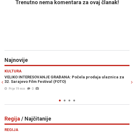
Trenutno nema komentara za ovaj članak!
Najnovije
Previous
N
KULTURA
aznica za
VELIKO PRIZNANJE ZA BH. KINEMATOGRAFIJU: Film "Pavil
Dina Mustafića pokorio hrvatski festival i osvojio srca pub
Prije 28 min
0
Regija
/ Najčitanije
Previous
N
REGIJA