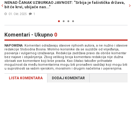
država,
NENAD ČANAK, LIDER LIGE SOCIJALDEMOKRATA VOJVODINE: „
kažem da će Rusi ubiti Vučića, ne pozivam na nasilje..." (VIDEO
15. Okt. 2022
1
Komentari - Ukupno
0
NAPOMENA
: Komentari odražavaju stavove njihovih autora, a ne nužno i stavove
redakcije Slobodna Bosna. Molimo korisnike da se suzdrže od vrijeđanja,
psovanja i vulgarnog izražavanja. Redakcija zadržava pravo da obriše komentar
bez najave i objašnjenja. Zbog velikog broja komentara redakcija nije dužna
obrisati sve komentare koji krše pravila. Kao čitalac također prihvatate
mogućnost da među komentarima mogu biti pronađeni sadržaji koji mogu biti
u suprotnosti sa vašim vjerskim, moralnim i drugim načelima i uvjerenjima.
LISTA KOMENTARA
DODAJ KOMENTAR