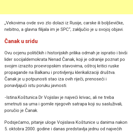
„Vekovima ovde svo zlo dolazi iz Rusije, carske ili boljševičke,
nebitno, a glavna filijala im je SPC“, zaključio je u svojoj objavi.
Čanak u sridu
Ovu ocjenu političkih i historijskih prilika odmah je ispratio i bivši
lider socijaldemokrata Nenad Čanak, koji je odranije poznat po
svojim izrazito proevropskim stavovima, oštroj kritici ruske
propagande na Balkanu i protivljenju klerikalizaciji društva.
Čanak je u potpunosti stao iza ovih riječi, prenoseći i
ponavljajući istu poruku javnosti.
-Istina.Koštunica Dr Vojislav je najveći krivac, ali ne treba
smetnuti sa uma i gomile njegovih satrapa koji su sasluživali,
poručio je Čanak.
Podsjećamo, pitanje uloge Vojislava Koštunice u danima nakon
5. oktobra 2000. godine i danas predstavlja jednu od najvećih