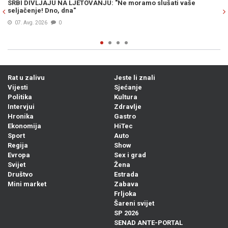
 vaše
OTVORENO, IZ SRBIJE: Nakon dolaska Volodimira Zelensk
uslijedio je bolan udarac radikalnom krilu Vučićeve stran
režimski mediji dotakli dno...
08. Avg. 2026
0
Rat u zalivu
Jeste li znali
Vijesti
Sjećanje
Politika
Kultura
Intervjui
Zdravlje
Hronika
Gastro
Ekonomija
HiTec
Sport
Auto
Regija
Show
Evropa
Sex i grad
Svijet
Žena
Društvo
Estrada
Mini market
Zabava
Frljoka
Šareni svijet
SP 2026
SENAD ANTE-PORTAL