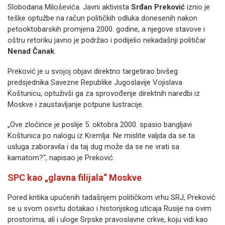
Slobodana Miloševića. Javni aktivista
Srđan Preković
iznio je
teške optužbe na račun političkih odluka donesenih nakon
petooktobarskih promjena 2000. godine, a njegove stavove i
oštru retoriku javno je podržao i podijelio nekadašnji političar
Nenad Čanak
.
Preković je u svojoj objavi direktno targetirao bivšeg
predsjednika Savezne Republike Jugoslavije Vojislava
Koštunicu, optuživši ga za sprovođenje direktnih naredbi iz
Moskve i zaustavljanje potpune lustracije.
„Ove zločince je poslije 5. oktobra 2000. spasio bangljavi
Koštunica po nalogu iz Kremlja. Ne mislite valjda da se ta
usluga zaboravila i da taj dug može da se ne vrati sa
kamatom?“, napisao je Preković.
SPC kao „glavna filijala“ Moskve
Pored kritika upućenih tadašnjem političkom vrhu SRJ, Preković
se u svom osvrtu dotakao i historijskog uticaja Rusije na ovim
prostorima, ali i uloge Srpske pravoslavne crkve, koju vidi kao