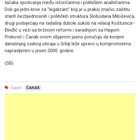
tačaka spoticanja među istoričarima i političkim analitičarima.
Dok ga jedni krive za "legalizam" koji je u praksi značio zaštitu
starih bezbjednosnih i političkih struktura Slobodana Miloševića,
drugi podsjećaju na tadašnji duboki sukob na relaciji Koštunica–
Đinđić u vezi sa brzinom reformi i saradnjom sa Hagom.
Preković i Čanak ovom objavom jasno poručuju da korijeni
današnjeg ruskog uticaja u Srbiji leže upravo u kompromisima
napravljenim u jesen 2000. godine.
(SB)
Tagovi:
ČANAK