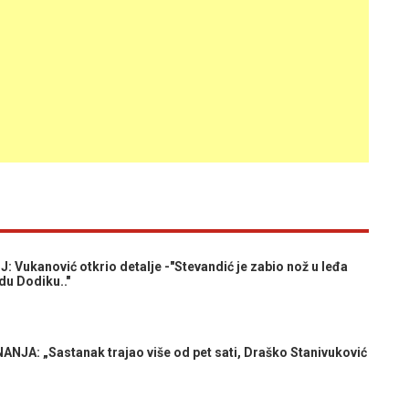
ukanović otkrio detalje -"Stevandić je zabio nož u leđa
adu Dodiku.."
A: „Sastanak trajao više od pet sati, Draško Stanivuković