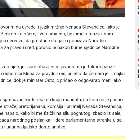
orim na uvrede i jezik mržnje Nenada Stevandića, iako je
Bećirom, ološem, i vrlo smireno, bez imalo tenzija, sam
u i nervozu, da prestane da gazi i ponižava Narodnu
a za pravdu i red, poručio je nakon burne sjednice Narodne
uzeo riječ, jer sam obavijestio javnost da je tokom pauze
 odbornici Kluba za pravdu i red, prijetio da će nam je… majku
ednice, dok je ministar Ostojić pričao o odgovarao meni iako
sprečavanje interesa na kraju mandata, sa leđa mi je prišao
e straže, pretorijanaca, komšija i prijatelj Nenada Stevandića,
e hapsio, kako bi me fizički na silu pognutog izbacio iz sale,
apada narodnog poslanika i lidera parlamentarne stranke u sali,
u i udar na ljudsko dostojanstvo.