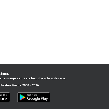
ržana.
euzimanje sadržaja bez dozvole izdavača.
obodna Bosna
2000 - 2026.