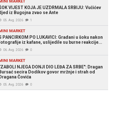
MINI MARKET
ŠOK VIJEST KOJA JE UZDRMALA SRBIJU: Vučićev
djed iz Bugojna zvao se Ante
05. Avg. 2026
1
MINI MARKET
S PANCIRKOM PO LUKAVICI: Građani u šoku nakon
fotografije iz kafane, uslijedile su burne reakcije...
06. Avg. 2026
0
MINI MARKET
"ZABOLI NJEGA DONJI DIO LEĐA ZA SRBE": Dragan
Bursać secira Dodikov govor mržnje i strah od
Dragana Čovića
05. Avg. 2026
0