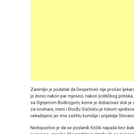
Zanimljiv je podatak da Despetović nije prošao ljekars
je donio nakon par mjeseci, nakon političkog pritiska
sa Ognjenom Bodirogom, kome je dobacivao dok je u
za novinare, meni i Đorđu Vučiniću je tokom sjednice 
nekažnjeno jer ima zaštitu komšije i prijatelja Stevand
Nedopustivo je da se poslanik fizički napada bez ikak