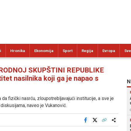
i
Hronika
Ekonomija
Sport
Regija
Evropa
Sve
ODNOJ SKUPŠTINI REPUBLIKE
tet nasilnika koji ga je napao s
N
 fizički nasrću, zloupotrebljavajući institucije, a sve je
 diskusijama, naveo je Vukanović.
Facebook
X
Kopiraj link
Više