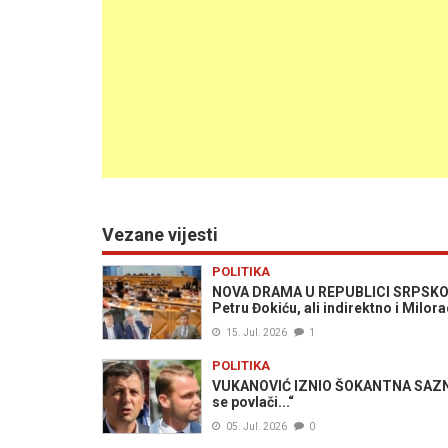
Vezane vijesti
POLITIKA
NOVA DRAMA U REPUBLICI SRPSKOJ: V
Petru Đokiću, ali indirektno i Milor
15. Jul. 2026
1
POLITIKA
VUKANOVIĆ IZNIO ŠOKANTNA SAZNANJ
se povlači...“
05. Jul. 2026
0