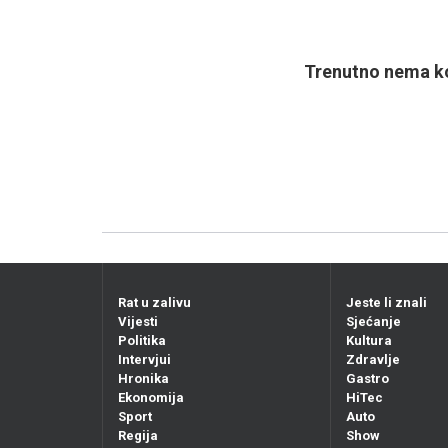
Trenutno nema ko
Rat u zalivu
Jeste li znali
Vijesti
Sjećanje
Politika
Kultura
Intervjui
Zdravlje
Hronika
Gastro
Ekonomija
HiTec
Sport
Auto
Regija
Show