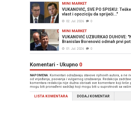
MINI MARKET
VUKANOVIĆ, SVE PO SPISKU: Teške op
vlast i opoziciju da spriječi..."
02. Jul. 2026
0
MINI MARKET
VUKANOVIĆ UZBURKAO DUHOVE: "Nije
Branislav Borenović odmah prvi potrč
01. Jul. 2026
0
Komentari - Ukupno
0
NAPOMENA
: Komentari odražavaju stavove njihovih autora, a ne
od vrijeđanja, psovanja i vulgarnog izražavanja. Redakcija zadrža
komentara redakcija nije dužna obrisati sve komentare koji krše
mogu biti pronađeni sadržaji koji mogu biti u suprotnosti sa vaš
LISTA KOMENTARA
DODAJ KOMENTAR