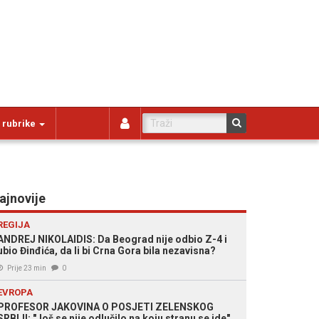
 rubrike
ajnovije
REGIJA
ANDREJ NIKOLAIDIS: Da Beograd nije odbio Z-4 i
ubio Đinđića, da li bi Crna Gora bila nezavisna?
Prije 23 min
0
EVROPA
PROFESOR JAKOVINA O POSJETI ZELENSKOG
SRBIJI: "Još se nije odlučilo na koju stranu se ide"