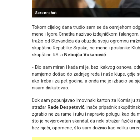
Screenshot
Tokom cijelog dana trudio sam se da osmjehom odgov
mene i Igora Crnatka nazivao izdajničkom falangom, 
tražio od Stevandića da obuzda svoju ogromnu mržnj
skupštinu Republike Srpske, ne mene i poslanike Klub
skupštine RS-a
Nebojša Vukanović
.
- Bio sam miran i kada mi je, bez ikakvog osnova, od
namjerno došao do zadnjeg reda i naše klupe, gdje su
ako treba i za pet godina, a onda me je izbacio sa sj
nisam diskutovao.
Dok sam popunjavao Imovinski karton za Komisiju za 
stražar
Rade Despetović
, inače pripadnik skupštinsk
zgrabio ne za rame i ruku i napravio polugu, kao da m
što je nevjerovatan skandal, da neki stražar fizički n
bez riječi, opomene, što sam doživio kao veliku uvred