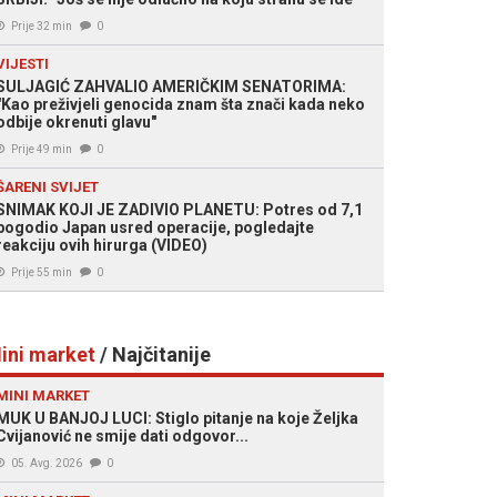
Prije 32 min
0
VIJESTI
SULJAGIĆ ZAHVALIO AMERIČKIM SENATORIMA:
"Kao preživjeli genocida znam šta znači kada neko
odbije okrenuti glavu"
Prije 49 min
0
ŠARENI SVIJET
SNIMAK KOJI JE ZADIVIO PLANETU: Potres od 7,1
pogodio Japan usred operacije, pogledajte
reakciju ovih hirurga (VIDEO)
Prije 55 min
0
ini market
/ Najčitanije
MINI MARKET
MUK U BANJOJ LUCI: Stiglo pitanje na koje Željka
Cvijanović ne smije dati odgovor...
05. Avg. 2026
0