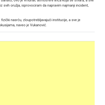
bahato, ovo je vrhunac atmosfere linča koja se stvara, a sve
z svih oružja, isprovociram da napravim najmanji incident,
ički nasrću, zloupotrebljavajući institucije, a sve je
skusijama, naveo je Vukanović.