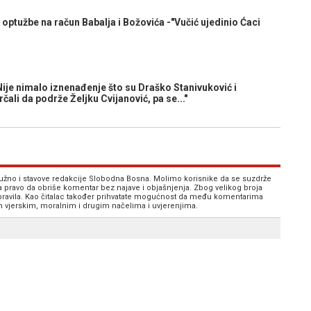
tužbe na račun Babalja i Božovića -"Vučić ujedinio Ćaci
 nimalo iznenađenje što su Draško Stanivuković i
ali da podrže Željku Cvijanović, pa se..."
 nužno i stavove redakcije Slobodna Bosna. Molimo korisnike da se suzdrže
va pravo da obriše komentar bez najave i objašnjenja. Zbog velikog broja
 pravila. Kao čitalac također prihvatate mogućnost da među komentarima
im vjerskim, moralnim i drugim načelima i uvjerenjima.