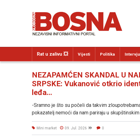
Rat u zalivu 💥
Vijesti
Politika
Intervju
NEZAPAMĆEN SKANDAL U NAR
SRPSKE: Vukanović otkrio identi
leđa...
-Sramno je što su počeli da takvim zloupotrebama da
pokazatelj nemoći da nam pariraju u skupštinskim
Mini market
09. Jul. 2026
0