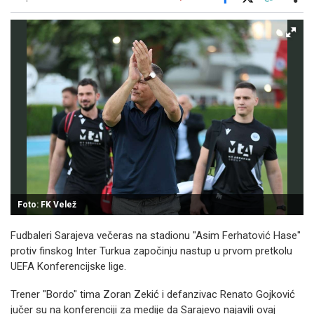
Facebook
X
Kopiraj link
Više
Foto: FK Velež
Fudbaleri Sarajeva večeras na stadionu "Asim Ferhatović Hase"
protiv finskog Inter Turkua započinju nastup u prvom pretkolu
UEFA Konferencijske lige.
Trener "Bordo" tima Zoran Zekić i defanzivac Renato Gojković
jučer su na konferenciji za medije da Sarajevo najavili ovaj