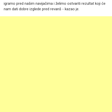
igramo pred našim navijačima i želimo ostvariti rezultat koji će
nam dati dobre izglede pred revanš - kazao je.