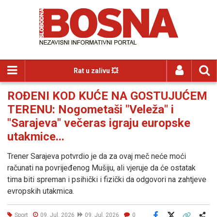
Rat u zalivu 💥
ROĐENI KOD KUĆE NA GOSTUJUĆEM
TERENU: Nogometaši "Veleža" i
"Sarajeva" večeras igraju europske
utakmice...
Trener Sarajeva potvrdio je da za ovaj meč neće moći
računati na povrijeđenog Mušiju, ali vjeruje da će ostatak
tima biti spreman i psihički i fizički da odgovori na zahtjeve
evropskih utakmica.
Sport
09. Jul. 2026
09. Jul. 2026
0