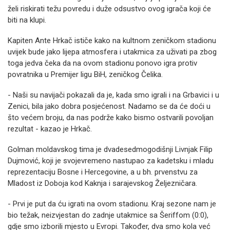
želi riskirati težu povredu i duže odsustvo ovog igrača koji će
biti na klupi.
Kapiten Ante Hrkač ističe kako na kultnom zeničkom stadionu
uvijek bude jako lijepa atmosfera i utakmica za uživati pa zbog
toga jedva čeka da na ovom stadionu ponovo igra protiv
povratnika u Premijer ligu BiH, zeničkog Čelika.
- Naši su navijači pokazali da je, kada smo igrali i na Grbavici i u
Zenici, bila jako dobra posjećenost. Nadamo se da će doći u
što većem broju, da nas podrže kako bismo ostvarili povoljan
rezultat - kazao je Hrkač.
Golman moldavskog tima je dvadesedmogodišnji Livnjak Filip
Dujmović, koji je svojevremeno nastupao za kadetsku i mladu
reprezentaciju Bosne i Hercegovine, a u bh. prvenstvu za
Mladost iz Doboja kod Kaknja i sarajevskog Željezničara.
- Prvi je put da ću igrati na ovom stadionu. Kraj sezone nam je
bio težak, neizvjestan do zadnje utakmice sa Šeriffom (0:0),
gdje smo izborili mjesto u Evropi. Također, dva smo kola već