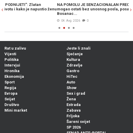
NA POMOLU JE SENZACIONALAN PREOKRET: Zlatko Dalić bi
LI
enu
mogao ostati bez unosnog posla, posao mu "kvari" drugi
tr
Bosanac...
04. Avg. 2026
0
Rat u zalivu
Jeste li znali
Vijesti
Sjećanje
Politika
Kultura
Intervjui
Zdravlje
Hronika
Gastro
Ekonomija
HiTec
Sport
Auto
Regija
Show
Evropa
Sex i grad
Svijet
Žena
Društvo
Estrada
Mini market
Zabava
Frljoka
Šareni svijet
SP 2026
SENAD ANTE-PORTAL