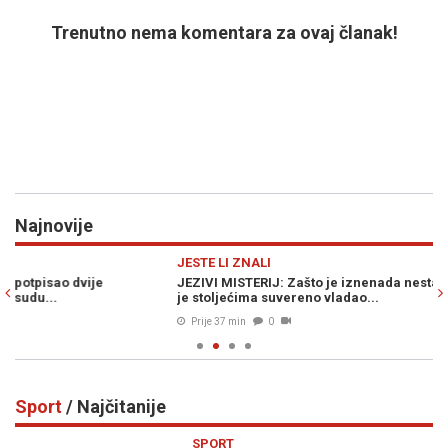
Trenutno nema komentara za ovaj članak!
Najnovije
Previous
N
JESTE LI ZNALI
Z
JEZIVI MISTERIJ: Zašto je iznenada nestao superiorni narod koji
HI
je stoljećima suvereno vladao...
iz
Prije 37 min
0
Sport
/ Najčitanije
Previous
N
SPORT
S