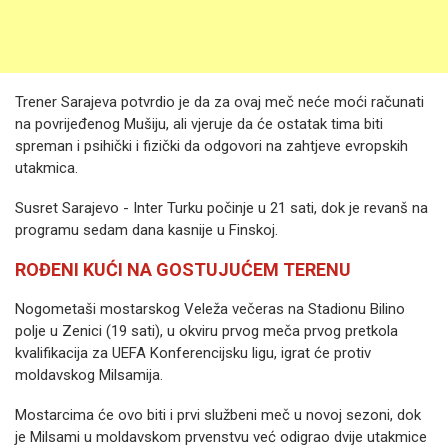
Trener Sarajeva potvrdio je da za ovaj meč neće moći računati
na povrijeđenog Mušiju, ali vjeruje da će ostatak tima biti
spreman i psihički i fizički da odgovori na zahtjeve evropskih
utakmica.
Susret Sarajevo - Inter Turku počinje u 21 sati, dok je revanš na
programu sedam dana kasnije u Finskoj.
ROĐENI KUĆI NA GOSTUJUĆEM TERENU
Nogometaši mostarskog Veleža večeras na Stadionu Bilino
polje u Zenici (19 sati), u okviru prvog meča prvog pretkola
kvalifikacija za UEFA Konferencijsku ligu, igrat će protiv
moldavskog Milsamija.
Mostarcima će ovo biti i prvi službeni meč u novoj sezoni, dok
je Milsami u moldavskom prvenstvu već odigrao dvije utakmice