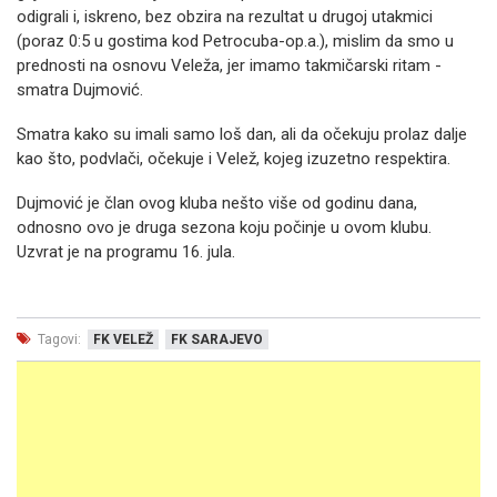
odigrali i, iskreno, bez obzira na rezultat u drugoj utakmici
(poraz 0:5 u gostima kod Petrocuba-op.a.), mislim da smo u
prednosti na osnovu Veleža, jer imamo takmičarski ritam -
smatra Dujmović.
Smatra kako su imali samo loš dan, ali da očekuju prolaz dalje
kao što, podvlači, očekuje i Velež, kojeg izuzetno respektira.
Dujmović je član ovog kluba nešto više od godinu dana,
odnosno ovo je druga sezona koju počinje u ovom klubu.
Uzvrat je na programu 16. jula.
Tagovi:
FK VELEŽ
FK SARAJEVO