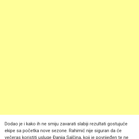
Dodao je i kako ih ne smiju zavarati slabiji rezultati gostujuće
ekipe sa početka nove sezone. Rahimić nije siguran da će
večeras koristiti usluge Đanija Salčina, koji je povrijeđen te ne