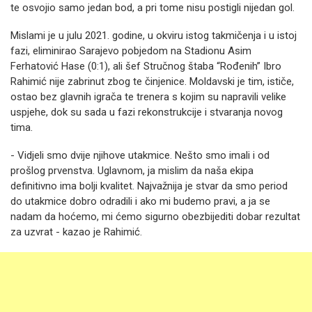
te osvojio samo jedan bod, a pri tome nisu postigli nijedan gol.
Mislami je u julu 2021. godine, u okviru istog takmičenja i u istoj
fazi, eliminirao Sarajevo pobjedom na Stadionu Asim
Ferhatović Hase (0:1), ali šef Stručnog štaba “Rođenih” Ibro
Rahimić nije zabrinut zbog te činjenice. Moldavski je tim, ističe,
ostao bez glavnih igrača te trenera s kojim su napravili velike
uspjehe, dok su sada u fazi rekonstrukcije i stvaranja novog
tima.
- Vidjeli smo dvije njihove utakmice. Nešto smo imali i od
prošlog prvenstva. Uglavnom, ja mislim da naša ekipa
definitivno ima bolji kvalitet. Najvažnija je stvar da smo period
do utakmice dobro odradili i ako mi budemo pravi, a ja se
nadam da hoćemo, mi ćemo sigurno obezbijediti dobar rezultat
za uzvrat - kazao je Rahimić.