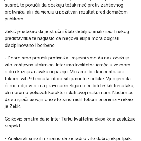
susret, te poručili da očekuju težak meč protiv zahtjevnog
protivnika, ali i da vjeruju u pozitivan rezultat pred domaćom
publikom.
Zekić je istakao da je stručni štab detaljno analizirao finskog
predstavnika te naglasio da njegova ekipa mora odigrati
disciplinovano i borbeno.
- Dobro smo proučili protivnika i svjesni smo da nas očekuje
vrlo zahtjevna utakmica. Inter ima kvalitetne igrače u veznom
redu i kažnjava svaku nepažnju. Moramo biti koncentrisani
tokom svih 90 minuta i donositi pametne odluke. Vjerujem da
ćemo odgovoriti na pravi način Sigurno će biti teških trenutaka,
ali moramo pokazati karakter i dati svoj maksimum. Nadam se
da su igrači usvojili ono što smo radili tokom priprema - rekao
je Zekić.
Gojković smatra da je Inter Turku kvalitetna ekipa koja zaslužuje
respekt.
- Analizirali smo ih i znamo da se radi o vrlo dobroj ekipi. Ipak,