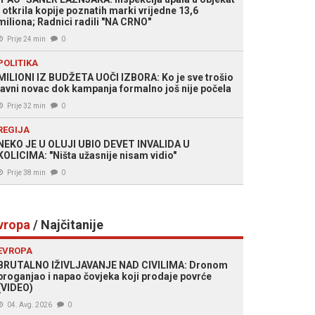
i otkrila kopije poznatih marki vrijedne 13,6
miliona; Radnici radili "NA CRNO"
Prije 24 min
0
POLITIKA
MILIONI IZ BUDŽETA UOČI IZBORA: Ko je sve trošio
javni novac dok kampanja formalno još nije počela
Prije 32 min
0
REGIJA
NEKO JE U OLUJI UBIO DEVET INVALIDA U
KOLICIMA: "Ništa užasnije nisam vidio"
Prije 38 min
0
vropa
/ Najčitanije
EVROPA
BRUTALNO IŽIVLJAVANJE NAD CIVILIMA: Dronom
proganjao i napao čovjeka koji prodaje povrće
(VIDEO)
04. Avg. 2026
0