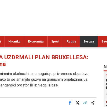
i
Hronika
Ekonomija
Sport
Regija
Evropa
Sve
A UZDRMALI PLAN BRUXELLESA:
ana
N
 iznimnim okolnostima omogućuje privremenu obustavu
a kako bi se smanjile gužve na graničnim prijelazima, uz
engenski prostor ili iz njega izlaze.
Facebook
X
Kopiraj link
Više