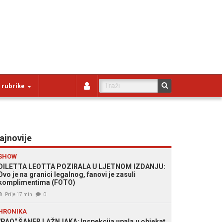
 rubrike
ajnovije
SHOW
DILETTA LEOTTA POZIRALA U LJETNOM IZDANJU:
Ovo je na granici legalnog, fanovi je zasuli
komplimentima (FOTO)
Prije 17 min
0
HRONIKA
"PAO" ŠANER LAŽNJAKA: Inspekcija upala u objekat