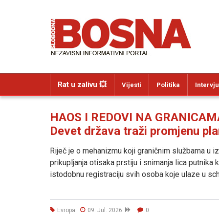
Rat u zalivu 💥
Vijesti
Politika
Intervju
HAOS I REDOVI NA GRANICAM
Devet država traži promjenu pl
Riječ je o mehanizmu koji graničnim službama u
prikupljanja otisaka prstiju i snimanja lica putnik
istodobnu registraciju svih osoba koje ulaze u sch
Evropa
09. Jul. 2026
0