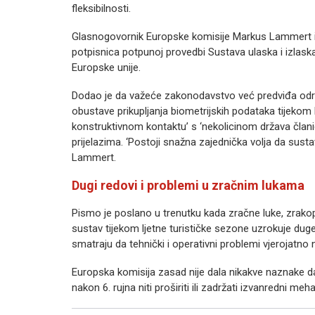
fleksibilnosti.
Glasnogovornik Europske komisije Markus Lammert izja
potpisnica potpunoj provedbi Sustava ulaska i izlaska t
Europske unije.
Dodao je da važeće zakonodavstvo već predviđa odre
obustave prikupljanja biometrijskih podataka tijekom lj
konstruktivnom kontaktu’ s ‘nekolicinom država čla
prijelazima. ‘Postoji snažna zajednička volja da susta
Lammert.
Dugi redovi i problemi u zračnim lukama
Pismo je poslano u trenutku kada zračne luke, zrakop
sustav tijekom ljetne turističke sezone uzrokuje duge
smatraju da tehnički i operativni problemi vjerojatno 
Europska komisija zasad nije dala nikakve naznake da 
nakon 6. rujna niti proširiti ili zadržati izvanredni m