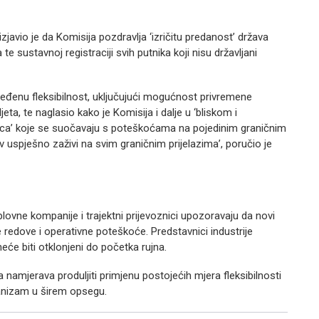
vio je da Komisija pozdravlja ‘izričitu predanost’ država
e sustavnoj registraciji svih putnika koji nisu državljani
đenu fleksibilnost, uključujući mogućnost privremene
eta, te naglasio kako je Komisija i dalje u ‘bliskom i
nica’ koje se suočavaju s poteškoćama na pojedinim graničnim
v uspješno zaživi na svim graničnim prijelazima’, poručio je
lovne kompanije i trajektni prijevoznici upozoravaju da novi
 redove i operativne poteškoće. Predstavnici industrije
neće biti otklonjeni do početka rujna.
namjerava produljiti primjenu postojećih mjera fleksibilnosti
ehanizam u širem opsegu.