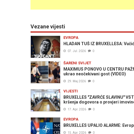
Vezane vijesti
EVROPA
HLADAN TUŠ IZ BRUXELLESA: Vučiću s
07. Jul. 2026
0
ŠARENI SVIJET
MAXIMUS PONOVO U CENTRU PAŽNJE:
ukrao neočekivani gost (VIDEO)
29. Maj 2026
0
VIJESTI
BRUXELLES "ZAVRĆE SLAVINU" VSTV-
kršenja dogovora o provjeri imovin
17. Apr. 2026
0
EVROPA
BRUXELLES UPALIO ALARME: Evropa
15. Apr. 2026
0