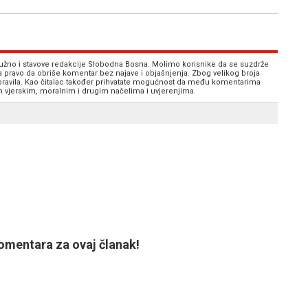
 nužno i stavove redakcije Slobodna Bosna. Molimo korisnike da se suzdrže
va pravo da obriše komentar bez najave i objašnjenja. Zbog velikog broja
 pravila. Kao čitalac također prihvatate mogućnost da među komentarima
im vjerskim, moralnim i drugim načelima i uvjerenjima.
mentara za ovaj članak!