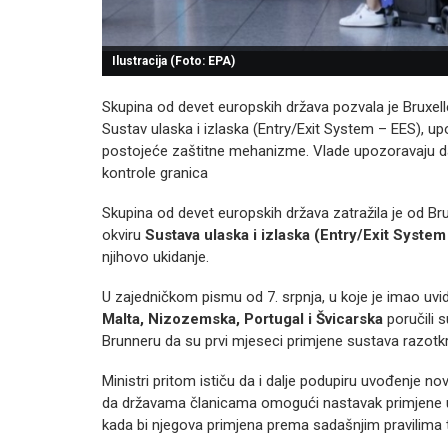
Ilustracija (Foto: EPA)
Skupina od devet europskih država pozvala je Bruxell
Sustav ulaska i izlaska (Entry/Exit System – EES), up
postojeće zaštitne mehanizme. Vlade upozoravaju d
kontrole granica
Skupina od devet europskih država zatražila je od Bru
okviru
Sustava ulaska i izlaska (Entry/Exit Syste
njihovo ukidanje.
U zajedničkom pismu od 7. srpnja, u koje je imao uvi
Malta, Nizozemska, Portugal i Švicarska
poručili 
Brunneru da su prvi mjeseci primjene sustava razotkri
Ministri pritom ističu da i dalje podupiru uvođenje no
da državama članicama omogući nastavak primjene
kada bi njegova primjena prema sadašnjim pravilima tr