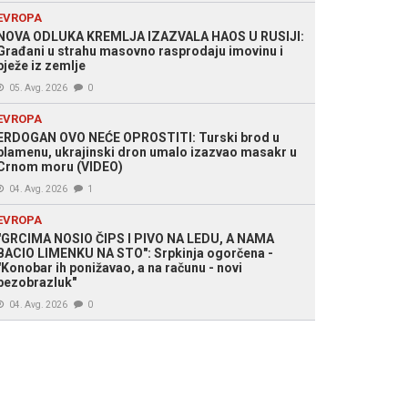
EVROPA
NOVA ODLUKA KREMLJA IZAZVALA HAOS U RUSIJI:
Građani u strahu masovno rasprodaju imovinu i
bježe iz zemlje
05. Avg. 2026
0
EVROPA
ERDOGAN OVO NEĆE OPROSTITI: Turski brod u
plamenu, ukrajinski dron umalo izazvao masakr u
Crnom moru (VIDEO)
04. Avg. 2026
1
EVROPA
"GRCIMA NOSIO ČIPS I PIVO NA LEDU, A NAMA
BACIO LIMENKU NA STO": Srpkinja ogorčena -
"Konobar ih ponižavao, a na računu - novi
bezobrazluk"
04. Avg. 2026
0