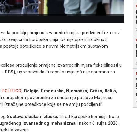
es da produlji primjenu izvanrednih mjera predviđenih za novi
ozoravajući da Europska unija još nije spremna ukinuti
a postoje poteškoće s novim biometrijskim sustavom
xellesa produljenje primjene izvanrednih mjera fleksibilnosti u
m – EES)
, upozorivši da Europska unija još nije spremna za
d
POLITICO
, Belgija, Francuska, Njemačka, Grčka, Italija,
su europskom povjereniku za unutarnje poslove Magnusu
li ‘značajne poteškoće koje se ne smiju podcijeniti’.
vog
Sustava ulaska i izlaska
, ali od Europske komisije traže
 ugrađenog
izvanrednog mehanizma
i nakon 6. rujna 2026.,
ebala završiti.