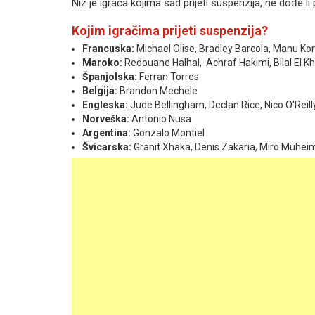
Niz je igrača kojima sad prijeti suspenzija, ne dođe 
Kojim igračima prijeti suspenzija?
Francuska:
Michael Olise, Bradley Barcola, Manu Ko
Maroko:
Redouane Halhal, Achraf Hakimi, Bilal El K
Španjolska:
Ferran Torres
Belgija:
Brandon Mechele
Engleska:
Jude Bellingham, Declan Rice, Nico O'Reill
Norveška:
Antonio Nusa
Argentina:
Gonzalo Montiel
Švicarska:
Granit Xhaka, Denis Zakaria, Miro Muhe