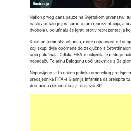
Ilustracija
Nakon prvog dana pauze na Svjetskom prvenstvu, turn
naslov ostalo je još samo osam reprezentacija, a prv
dvoboja u polufinalu će igrati protiv reprezentacija koj
Kako se turnir bliži vrhuncu, raste i opasnost od sus
koji skupi dvije opomene do zaključno s četvrtfinalo
uoči polufinala. Odluka FIFA-e uslijedila je nedugo
napadaču Folarinu Balogunu uoči utakmice s Belgijo
Napravljeno je to nakon pritiska američkog predsjedn
predsjednika FIFA-e Giannija Infantina da preispita tu
domaćina i skandal koji je obilježio SP.