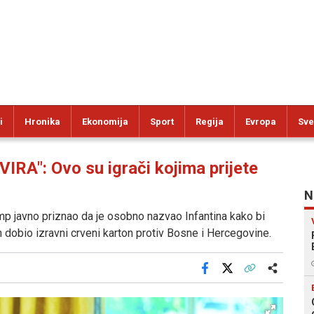
i
Hronika
Ekonomija
Sport
Regija
Evropa
Sve
A": Ovo su igrači kojima prijete
N
ump javno priznao da je osobno nazvao Infantina kako bi
 dobio izravni crveni karton protiv Bosne i Hercegovine.
Facebook
X
Kopiraj link
Više