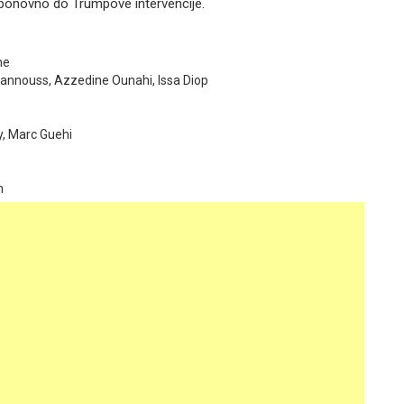
li ponovno do Trumpove intervencije.
ne
hannouss, Azzedine Ounahi, Issa Diop
y, Marc Guehi
im