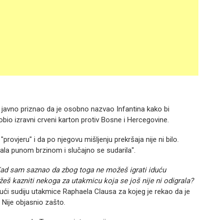
p javno priznao da je osobno nazvao Infantina kako bi
bio izravni crveni karton protiv Bosne i Hercegovine.
rovjeru" i da po njegovu mišljenju prekršaja nije ni bilo.
rčala punom brzinom i slučajno se sudarila".
Kad sam saznao da zbog toga ne možeš igrati iduću
žeš kazniti nekoga za utakmicu koja se još nije ni odigrala?
ući sudiju utakmice Raphaela Clausa za kojeg je rekao da je
. Nije objasnio zašto.