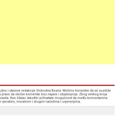
 nužno i stavove redakcije Slobodna Bosna. Molimo korisnike da se suzdrže
va pravo da obriše komentar bez najave i objašnjenja. Zbog velikog broja
 pravila. Kao čitalac također prihvatate mogućnost da među komentarima
im vjerskim, moralnim i drugim načelima i uvjerenjima.