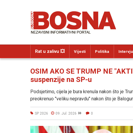
Rat u zalivu 💥
Vijesti
Politika
Intervju
OSIM AKO SE TRUMP NE "AKTIVIR
suspenzije na SP-u
Podsjetimo, cijela je bura krenula nakon što je Tr
preokrenuo "veliku nepravdu" nakon što je Balogun
SP 2026
09. Jul. 2026
0