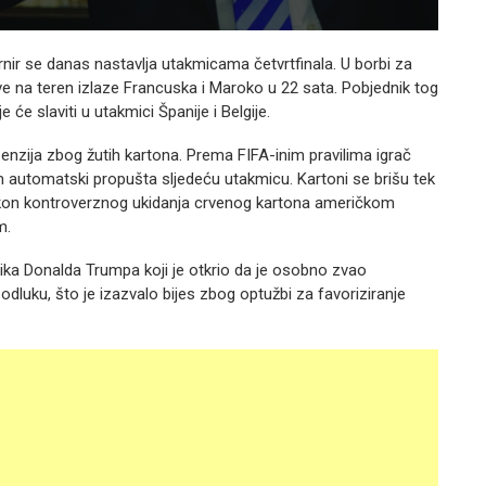
ir se danas nastavlja utakmicama četvrtfinala. U borbi za
e na teren izlaze Francuska i Maroko u 22 sata. Pobjednik tog
e će slaviti u utakmici Španije i Belgije.
penzija zbog žutih kartona. Prema FIFA-inim pravilima igrač
m automatski propušta sljedeću utakmicu. Kartoni se brišu tek
 nakon kontroverznog ukidanja crvenog kartona američkom
m.
ika Donalda Trumpa koji je otkrio da je osobno zvao
 odluku, što je izazvalo bijes zbog optužbi za favoriziranje