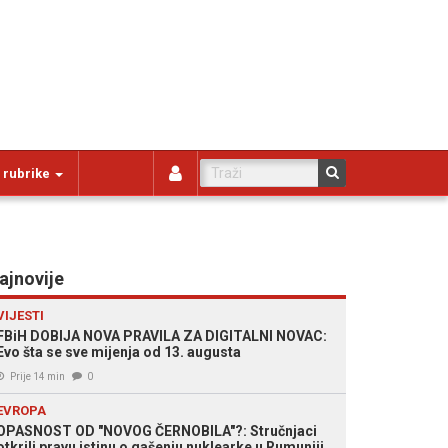
 rubrike
ajnovije
VIJESTI
FBiH DOBIJA NOVA PRAVILA ZA DIGITALNI NOVAC:
Evo šta se sve mijenja od 13. augusta
Prije 14 min
0
EVROPA
OPASNOST OD "NOVOG ČERNOBILA"?: Stručnjaci
otkrili pravu istinu o gašenju nuklearke u Rumuniji