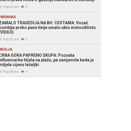
Prije 24 min
0
HRONIKA
ZAMALO TRAGEDIJA NA BH. CESTAMA: Vozač
kombija preko pune linije umalo ubio motociklistu
(VIDEO)
Prije 32 min
0
REGIJA
CRNA GORA PAPRENO SKUPA: Poznata
influenserka htjela na plažu, pa zanijemila kada je
vidjela cijenu ležaljki
Prije 38 min
0