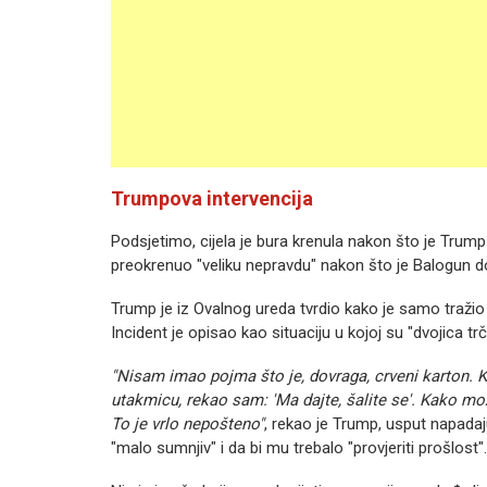
Trumpova intervencija
Podsjetimo, cijela je bura krenula nakon što je Trum
preokrenuo "veliku nepravdu" nakon što je Balogun do
Trump je iz Ovalnog ureda tvrdio kako je samo tražio "p
Incident je opisao kao situaciju u kojoj su "dvojica t
"Nisam imao pojma što je, dovraga, crveni karton. 
utakmicu, rekao sam: 'Ma dajte, šalite se'. Kako mo
To je vrlo nepošteno"
, rekao je Trump, usput napadaj
"malo sumnjiv" i da bi mu trebalo "provjeriti prošlost"