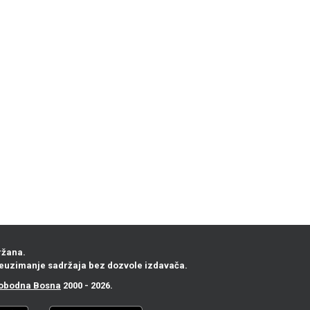
ržana.
euzimanje sadržaja bez dozvole izdavača.
obodna Bosna
2000 - 2026.