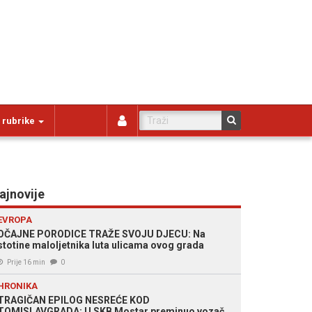
 rubrike
ajnovije
EVROPA
OČAJNE PORODICE TRAŽE SVOJU DJECU: Na
stotine maloljetnika luta ulicama ovog grada
Prije 16 min
0
HRONIKA
TRAGIČAN EPILOG NESREĆE KOD
TOMISLAVGRADA: U SKB Mostar preminuo vozač