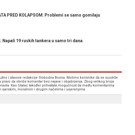
TA PRED KOLAPSOM: Problemi se samo gomilaju
apali 19 ruskih tankera u samo tri dana
 nužno i stavove redakcije Slobodna Bosna. Molimo korisnike da se suzdrže
va pravo da obriše komentar bez najave i objašnjenja. Zbog velikog broja
 pravila. Kao čitalac također prihvatate mogućnost da među komentarima
im vjerskim, moralnim i drugim načelima i uvjerenjima.