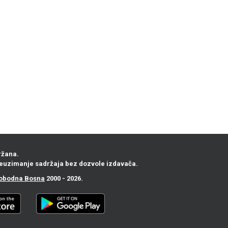
ržana.
euzimanje sadržaja bez dozvole izdavača.
obodna Bosna
2000 - 2026.