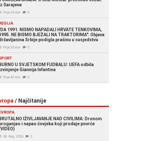
iz Sarajeva
Prije 24 min
0
REGIJA
"DA 1991. NISMO NAPADALI HRVATE TENKOVIMA,
1995. NE BISMO BJEŽALI NA TRAKTORIMA": Objava
državljanina Srbije podigla prašinu u susjedstvu
Prije 30 min
0
SPORT
BURNO U SVJETSKOM FUDBALU: UEFA odbila
izvinjenje Giannija Infantina
Prije 45 min
0
vropa
/ Najčitanije
EVROPA
BRUTALNO IŽIVLJAVANJE NAD CIVILIMA: Dronom
proganjao i napao čovjeka koji prodaje povrće
(VIDEO)
04. Avg. 2026
0