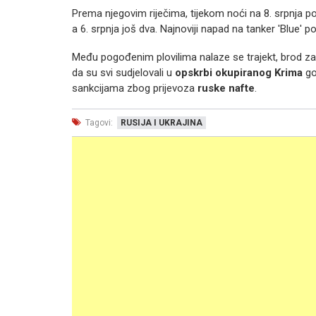
Prema njegovim riječima, tijekom noći na 8. srpnja p
a 6. srpnja još dva. Najnoviji napad na tanker 'Blue'
Među pogođenim plovilima nalaze se trajekt, brod za p
da su svi sudjelovali u
opskrbi okupiranog Krima
go
sankcijama zbog prijevoza
ruske nafte
.
Tagovi:
RUSIJA I UKRAJINA