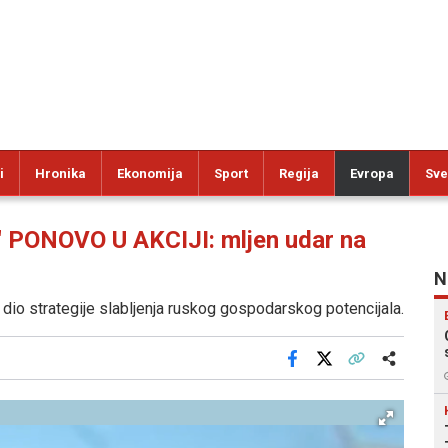
i
Hronika
Ekonomija
Sport
Regija
Evropa
Sve
ONOVO U AKCIJI: mljen udar na
N
 dio strategije slabljenja ruskog gospodarskog potencijala.
Facebook
X
Kopiraj link
Više