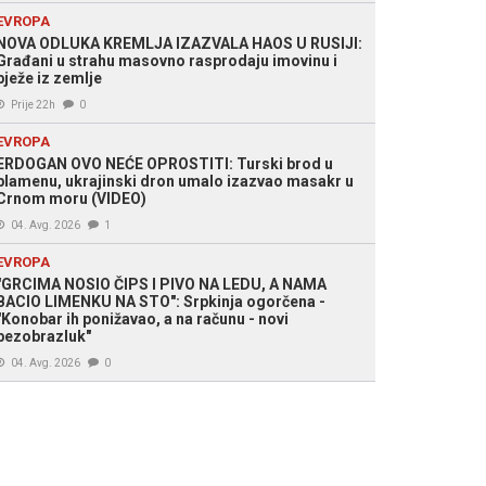
EVROPA
NOVA ODLUKA KREMLJA IZAZVALA HAOS U RUSIJI:
Građani u strahu masovno rasprodaju imovinu i
bježe iz zemlje
Prije 22h
0
EVROPA
ERDOGAN OVO NEĆE OPROSTITI: Turski brod u
plamenu, ukrajinski dron umalo izazvao masakr u
Crnom moru (VIDEO)
04. Avg. 2026
1
EVROPA
"GRCIMA NOSIO ČIPS I PIVO NA LEDU, A NAMA
BACIO LIMENKU NA STO": Srpkinja ogorčena -
"Konobar ih ponižavao, a na računu - novi
bezobrazluk"
04. Avg. 2026
0