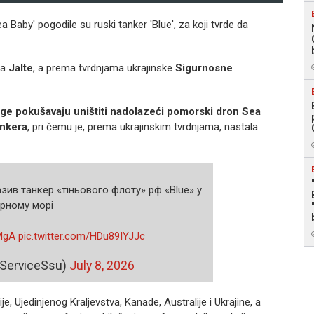
aby' pogodile su ruski tanker 'Blue', za koji tvrde da
da
Jalte
, a prema tvrdnjama ukrajinske
Sigurnosne
ge pokušavaju uništiti nadolazeći pomorski dron Sea
ankera
, pri čemu je, prema ukrajinskim tvrdnjama, nastala
ив танкер «тіньового флоту» рф «Blue» у
рному морі
GMgA
pic.twitter.com/HDu89IYJJc
@ServiceSsu)
July 8, 2026
e, Ujedinjenog Kraljevstva, Kanade, Australije i Ukrajine, a