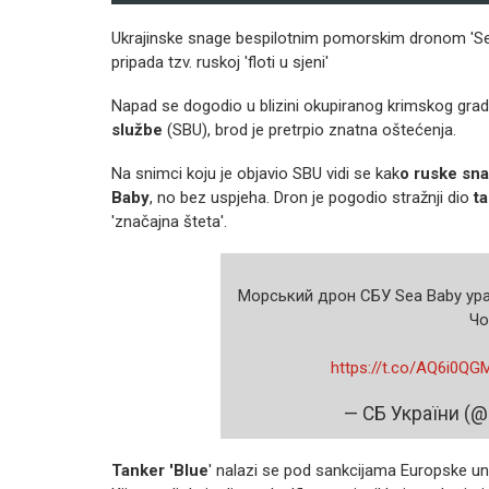
Ukrajinske snage bespilotnim pomorskim dronom 'Sea B
pripada tzv. ruskoj 'floti u sjeni'
Napad se dogodio u blizini okupiranog krimskog gra
službe
(SBU), brod je pretrpio znatna oštećenja.
Na snimci koju je objavio SBU vidi se kak
o ruske sna
Baby
, no bez uspjeha. Dron je pogodio stražnji dio
t
'značajna šteta'.
Морський дрон СБУ Sea Baby ураз
Чо
️
https://t.co/AQ6i0Q
— СБ України (
Tanker 'Blue
' nalazi se pod sankcijama Europske unij