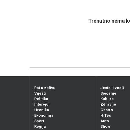
Trenutno nema ko
Rat u zalivu
Jeste li znali
Vijesti
Sjećanje
Politika
Kultura
Intervjui
Zdravlje
Hronika
Gastro
Ekonomija
HiTec
Sport
Auto
Regija
Show