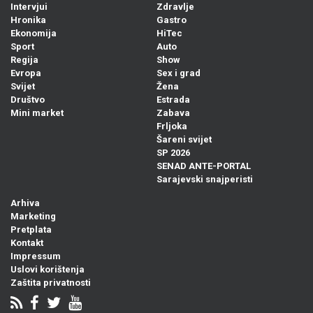
Intervjui
Zdravlje
Hronika
Gastro
Ekonomija
HiTec
Sport
Auto
Regija
Show
Evropa
Sex i grad
Svijet
Žena
Društvo
Estrada
Mini market
Zabava
Frljoka
Šareni svijet
SP 2026
SENAD ANTE-PORTAL
Sarajevski snajperisti
Arhiva
Marketing
Pretplata
Kontakt
Impressum
Uslovi korištenja
Zaštita privatnosti