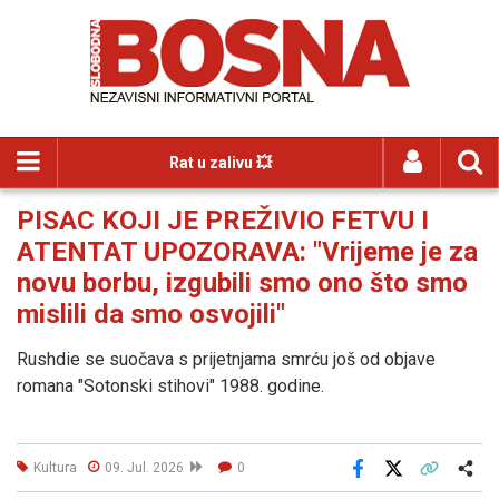
Rat u zalivu 💥
PISAC KOJI JE PREŽIVIO FETVU I
ATENTAT UPOZORAVA: "Vrijeme je za
novu borbu, izgubili smo ono što smo
mislili da smo osvojili"
Rushdie se suočava s prijetnjama smrću još od objave
romana "Sotonski stihovi" 1988. godine.
Kultura
09. Jul. 2026
0
Facebook
X
Kopiraj link
Više