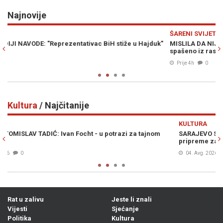
Najnovije
Previous
N
ŠARENI SVIJET
S
k"
MISLILA DA NIJE DOBILA NIŠTA, PA BACILA JACKPOT: Milion eura
S
spašeno iz rasparane vreće
Z
Prije 4h
0
Kultura
/ Najčitanije
Previous
N
KULTURA
SARAJEVO SE SPREMA ZA SPEKTAKL SVIJETSKIH RAZMERA: U toku
V
pripreme za 32. SFF (FOTO)
s
04. Avg. 2026
0
Rat u zalivu
Jeste li znali
Vijesti
Sjećanje
Politika
Kultura