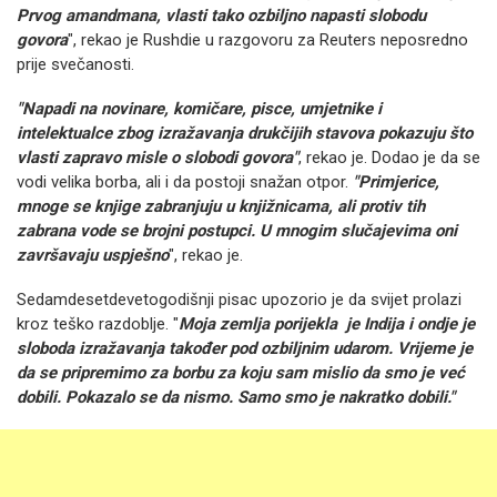
Prvog amandmana, vlasti tako ozbiljno napasti slobodu
govora
", rekao je Rushdie u razgovoru za Reuters neposredno
prije svečanosti.
"Napadi na novinare, komičare, pisce, umjetnike i
intelektualce zbog izražavanja drukčijih stavova pokazuju što
vlasti zapravo misle o slobodi govora"
, rekao je. Dodao je da se
vodi velika borba, ali i da postoji snažan otpor.
"Primjerice,
mnoge se knjige zabranjuju u knjižnicama, ali protiv tih
zabrana vode se brojni postupci. U mnogim slučajevima oni
završavaju uspješno
", rekao je.
Sedamdesetdevetogodišnji pisac upozorio je da svijet prolazi
kroz teško razdoblje. "
Moja zemlja porijekla je Indija i ondje je
sloboda izražavanja također pod ozbiljnim udarom. Vrijeme je
da se pripremimo za borbu za koju sam mislio da smo je već
dobili. Pokazalo se da nismo. Samo smo je nakratko dobili."