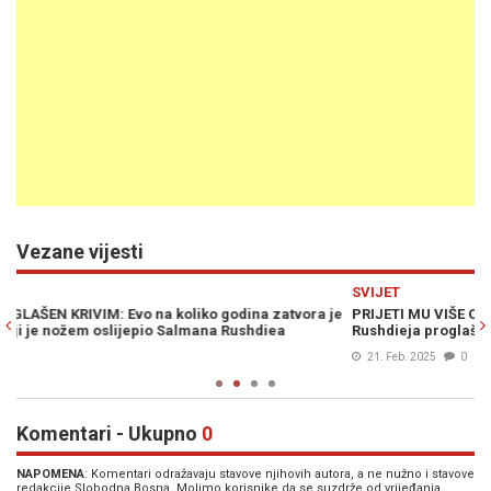
Vezane vijesti
Previous
N
SVIJET
K
je
PRIJETI MU VIŠE OD 20 GODINA ZATVORA: Napadač na Salmana
N
Rushdieja proglašen krivim za pokušaj ubistva
p
21. Feb. 2025
0
Komentari - Ukupno
0
NAPOMENA
: Komentari odražavaju stavove njihovih autora, a ne nužno i stavove
redakcije Slobodna Bosna. Molimo korisnike da se suzdrže od vrijeđanja,