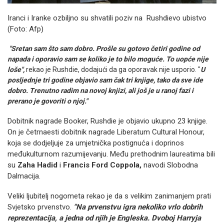
Iranci i Iranke ozbiljno su shvatili poziv na Rushdievo ubistvo
(Foto: Afp)
"Sretan sam što sam dobro. Prošle su gotovo četiri godine od
napada i oporavio sam se koliko je to bilo moguće. To uopće nije
loše",
rekao je Rushdie, dodajući da ga oporavak nije usporio. "
U
posljednje tri godine objavio sam čak tri knjige, tako da sve ide
dobro. Trenutno radim na novoj knjizi, ali još je u ranoj fazi i
prerano je govoriti o njoj."
Dobitnik nagrade Booker, Rushdie je objavio ukupno 23 knjige.
On je četrnaesti dobitnik nagrade Liberatum Cultural Honour,
koja se dodjeljuje za umjetnička postignuća i doprinos
međukulturnom razumijevanju. Među prethodnim laureatima bili
su
Zaha Hadid
i
Francis Ford Coppola,
navodi Slobodna
Dalmacija.
Veliki ljubitelj nogometa rekao je da s velikim zanimanjem prati
Svjetsko prvenstvo.
"Na prvenstvu igra nekoliko vrlo dobrih
reprezentacija, a jedna od njih je Engleska. Dvoboj Harryja