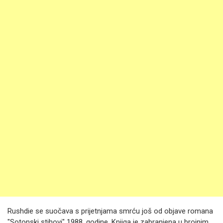
Rushdie se suočava s prijetnjama smrću još od objave romana
"Sotonski stihovi" 1988. godine. Knjiga je zabranjena u brojnim