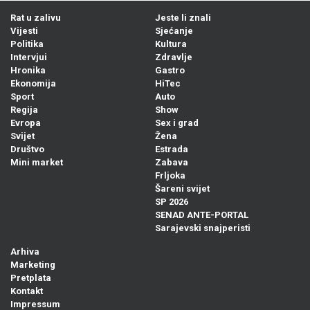
Rat u zalivu
Jeste li znali
Vijesti
Sjećanje
Politika
Kultura
Intervjui
Zdravlje
Hronika
Gastro
Ekonomija
HiTec
Sport
Auto
Regija
Show
Evropa
Sex i grad
Svijet
Žena
Društvo
Estrada
Mini market
Zabava
Frljoka
Šareni svijet
SP 2026
SENAD ANTE-PORTAL
Sarajevski snajperisti
Arhiva
Marketing
Pretplata
Kontakt
Impressum