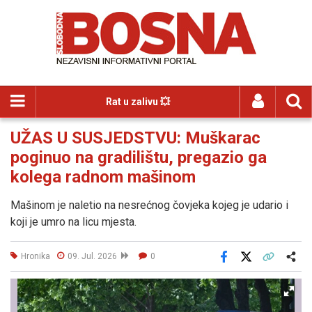
Rat u zalivu 💥
UŽAS U SUSJEDSTVU: Muškarac
poginuo na gradilištu, pregazio ga
kolega radnom mašinom
Mašinom je naletio na nesrećnog čovjeka kojeg je udario i
koji je umro na licu mjesta.
Hronika
09. Jul. 2026
0
Facebook
X
Kopiraj link
Više