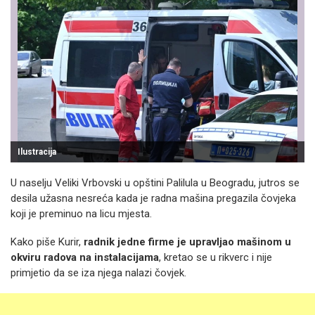
Ilustracija
U naselju Veliki Vrbovski u opštini Palilula u Beogradu, jutros se
desila užasna nesreća kada je radna mašina pregazila čovjeka
koji je preminuo na licu mjesta.
Kako piše Kurir,
radnik jedne firme je upravljao mašinom u
okviru radova na instalacijama
, kretao se u rikverc i nije
primjetio da se iza njega nalazi čovjek.