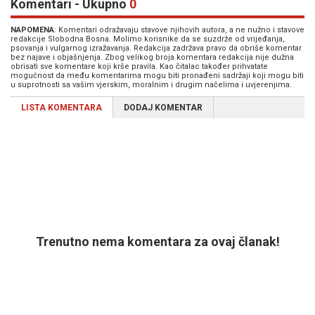
Komentari - Ukupno
0
NAPOMENA
: Komentari odražavaju stavove njihovih autora, a ne nužno i stavove
redakcije Slobodna Bosna. Molimo korisnike da se suzdrže od vrijeđanja,
psovanja i vulgarnog izražavanja. Redakcija zadržava pravo da obriše komentar
bez najave i objašnjenja. Zbog velikog broja komentara redakcija nije dužna
obrisati sve komentare koji krše pravila. Kao čitalac također prihvatate
mogućnost da među komentarima mogu biti pronađeni sadržaji koji mogu biti
u suprotnosti sa vašim vjerskim, moralnim i drugim načelima i uvjerenjima.
LISTA KOMENTARA
DODAJ KOMENTAR
Trenutno nema komentara za ovaj članak!