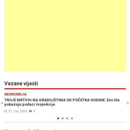
Vezane vijesti
Previous
N
EKONOMIJA
OD POČETKA GODINE: Evo šta
BIH KAO VELIKO GRADILIŠTE: Spisak svi
godini trajno promijeniti način na koj
03. Apr. 2026
0