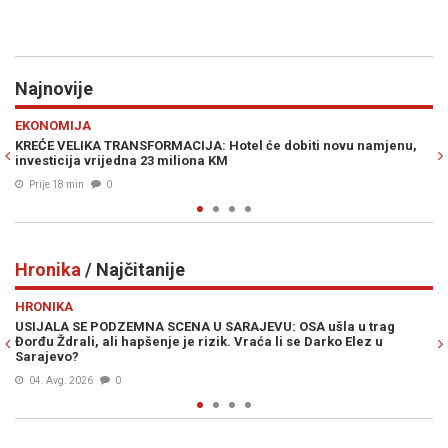
Najnovije
Previous
N
POLITIKA
: Hotel će dobiti novu namjenu,
BRZA POŠTA ZA SPECIJALCE: Kako 
a KM
logistika za tajne policijske opera
Prije 33 min
0
Hronika
/ Najčitanije
Previous
N
HRONIKA
U SARAJEVU: OSA ušla u trag
"AKO ŽELITE ZAVRŠITI U BOLNICI, D
izik. Vraća li se Darko Elez u
potukao na plaži, kamere sve snimi
05. Avg. 2026
0