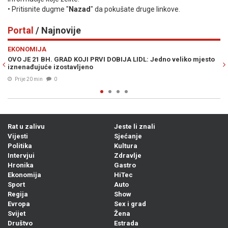
• Pritisnite dugme "
Nazad
" da pokušate druge linkove.
Portal
/ Najnovije
Previous
N
EKONOMIJA
H
OVO JE 21 BH. GRAD KOJI PRVI DOBIJA LIDL: Jedno veliko mjesto
OV
iznenađujuće izostavljeno
no
Prije 20 min
0
Rat u zalivu
Jeste li znali
Vijesti
Sjećanje
Politika
Kultura
Intervjui
Zdravlje
Hronika
Gastro
Ekonomija
HiTec
Sport
Auto
Regija
Show
Evropa
Sex i grad
Svijet
Žena
Društvo
Estrada