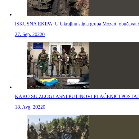
ISKUSNA EKIPA: U Ukrajinu stigla grupa Mozart, obučavat će 
27. Sep. 2022
0
KAKO SU ZLOGLASNI PUTINOVI PLAĆENICI POSTALI RUSKI H
18. Avg. 2022
0