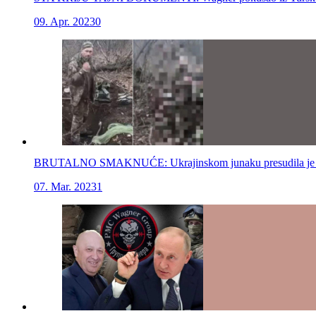
09. Apr. 2023
0
BRUTALNO SMAKNUĆE: Ukrajinskom junaku presudila je neona
07. Mar. 2023
1