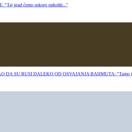
grad ćemo uskoro opkoliti..."
 DA SU RUSI DALEKO OD OSVAJANJA BAHMUTA: "Tamo je 