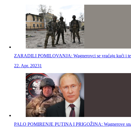
ZARADILI POMILOVANJA: Wagnerovci se vraćaju kući i terori
22. Apr. 2023
1
PALO POMIRENJE PUTINA I PRIGOŽINA: Wagnerove snage do