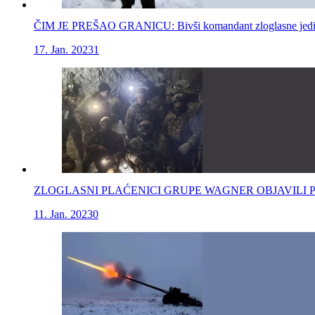
ČIM JE PREŠAO GRANICU: Bivši komandant zloglasne jedinice
17. Jan. 2023
1
ZLOGLASNI PLAĆENICI GRUPE WAGNER OBJAVILI POBJEDU: 
11. Jan. 2023
0