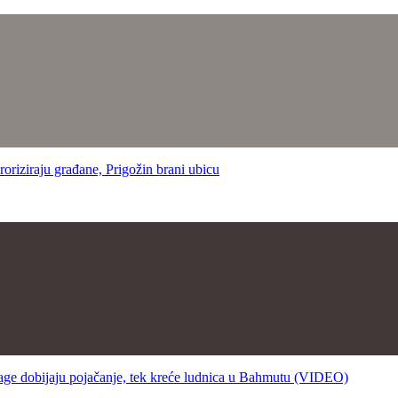
ziraju građane, Prigožin brani ubicu
bijaju pojačanje, tek kreće ludnica u Bahmutu (VIDEO)