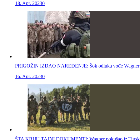
18. Apr. 2023
0
PRIGOŽIN IZDAO NAREĐENJE: Šok odluka vođe Wagner gru
16. Apr. 2023
0
ŠTA KRIJU TAJNI DOKUMENTI: Wagner pokušao iz Turske 