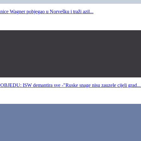
 Wagner pobjegao u Norvešku i traži azil...
ISW demantira sve -"Ruske snage nisu zauzele cijeli grad...