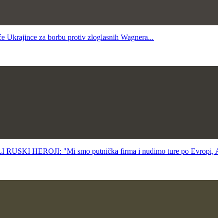
Ukrajince za borbu protiv zloglasnih Wagnera...
EROJI: "Mi smo putnička firma i nudimo ture po Evropi, Afr