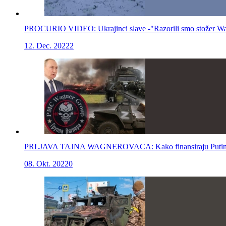
PROCURIO VIDEO: Ukrajinci slave -"Razorili smo stožer Wag
12. Dec. 2022
2
PRLJAVA TAJNA WAGNEROVACA: Kako finansiraju Putinov kr
08. Okt. 2022
0