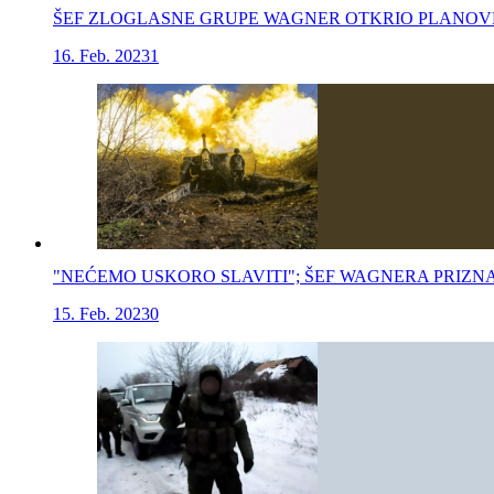
ŠEF ZLOGLASNE GRUPE WAGNER OTKRIO PLANOVE: "Taj 
16. Feb. 2023
1
"NEĆEMO USKORO SLAVITI"; ŠEF WAGNERA PRIZNAO
15. Feb. 2023
0