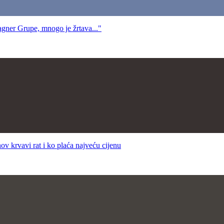
ner Grupe, mnogo je žrtava..."
vavi rat i ko plaća najveću cijenu