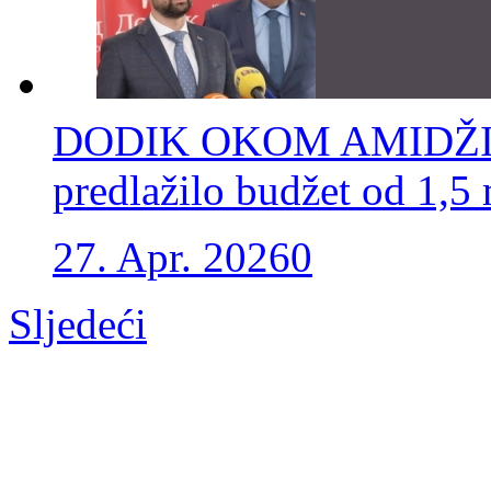
DODIK OKOM AMIDŽIĆ 
predlažilo budžet od 1,5
27. Apr. 2026
0
Sljedeći