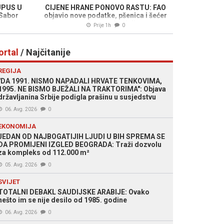
UPUS U
CIJENE HRANE PONOVO RASTU: FAO
 Sabor
objavio nove podatke, pšenica i šećer
snažno poskupjeli
Prije 1h
0
ortal
/ Najčitanije
REGIJA
"DA 1991. NISMO NAPADALI HRVATE TENKOVIMA,
1995. NE BISMO BJEŽALI NA TRAKTORIMA": Objava
državljanina Srbije podigla prašinu u susjedstvu
06. Avg. 2026
0
EKONOMIJA
JEDAN OD NAJBOGATIJIH LJUDI U BIH SPREMA SE
DA PROMIJENI IZGLED BEOGRADA: Traži dozvolu
za kompleks od 112.000 m²
05. Avg. 2026
0
SVIJET
TOTALNI DEBAKL SAUDIJSKE ARABIJE: Ovako
nešto im se nije desilo od 1985. godine
06. Avg. 2026
0