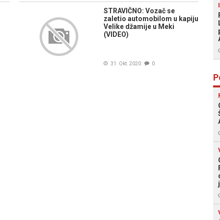
STRAVIČNO: Vozač se
zaletio automobilom u kapiju
Velike džamije u Meki
(VIDEO)
31. Okt. 2020
0
P