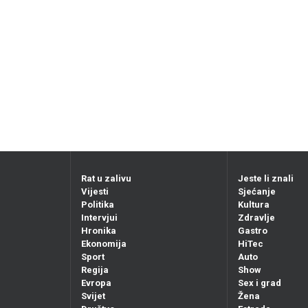
Rat u zalivu
Jeste li znali
Vijesti
Sjećanje
Politika
Kultura
Intervjui
Zdravlje
Hronika
Gastro
Ekonomija
HiTec
Sport
Auto
Regija
Show
Evropa
Sex i grad
Svijet
Žena