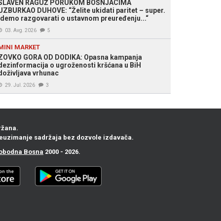
SLAVEN RAGUŽ PORUKOM BOŠNJACIMA
UZBURKAO DUHOVE: “Želite ukidati paritet – super.
Idemo razgovarati o ustavnom preuređenju...“
03. Avg. 2026
5
MINI MARKET
ZOVKO GORA OD DODIKA: Opasna kampanja
dezinformacija o ugroženosti kršćana u BiH
doživljava vrhunac
29. Jul. 2026
3
ržana.
euzimanje sadržaja bez dozvole izdavača.
obodna Bosna
2000 - 2026.