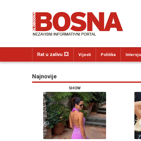
Rat u zalivu 💥
Vijesti
Politika
Intervju
Najnovije
SHOW