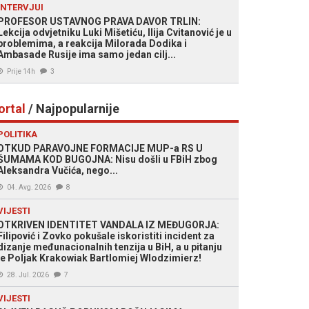
INTERVJUI
PROFESOR USTAVNOG PRAVA DAVOR TRLIN:
Lekcija odvjetniku Luki Mišetiću, Ilija Cvitanović je u
problemima, a reakcija Milorada Dodika i
Ambasade Rusije ima samo jedan cilj...
Prije 14h
3
ortal
/ Najpopularnije
POLITIKA
OTKUD PARAVOJNE FORMACIJE MUP-a RS U
ŠUMAMA KOD BUGOJNA: Nisu došli u FBiH zbog
Aleksandra Vučića, nego...
04. Avg. 2026
8
VIJESTI
OTKRIVEN IDENTITET VANDALA IZ MEĐUGORJA:
Filipović i Zovko pokušale iskoristiti incident za
dizanje međunacionalnih tenzija u BiH, a u pitanju
je Poljak Krakowiak Bartlomiej Wlodzimierz!
28. Jul. 2026
7
VIJESTI