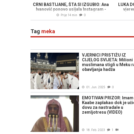
CRNI BASTIJANE, ŠTA SI IZGUBIO: Ana
LUKA D
Ivanović ponovo usijala Instagram -
vjere
izgleda kao milion dolara (FOTO)
Prije 14 min
0
Tag
meka
VJERNICI PRISTIŽU IZ
CIJELOG SVIJETA: Milioni
muslimana stigli u Meku r
obavljanja hadža
01. Jun. 2025
0
EMOTIVAN PRIZOR: Imam
Kaabe zaplakao dok je uči
dovu za nastradale u
zemljotresu (VIDEO)
18. Feb. 2023
1