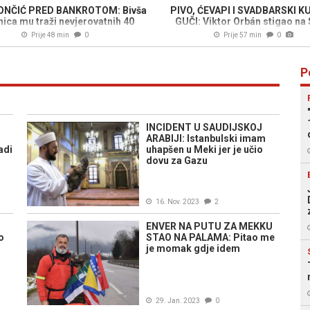
ONČIĆ PRED BANKROTOM: Bivša
PIVO, ĆEVAPI I SVADBARSKI K
nica mu traži nevjerovatnih 40
GUČI: Viktor Orbán stigao na
miliona dolara!
trubača (FOTO)
Prije 48 min
0
Prije 57 min
0
P
INCIDENT U SAUDIJSKOJ
ARABIJI: Istanbulski imam
adi
uhapšen u Meki jer je učio
dovu za Gazu
16. Nov. 2023
2
ENVER NA PUTU ZA MEKKU
o
STAO NA PALAMA: Pitao me
je momak gdje idem
29. Jan. 2023
0