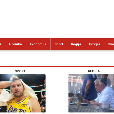
i
Hronika
Ekonomija
Sport
Regija
Evropa
Sve
SPORT
REGIJA