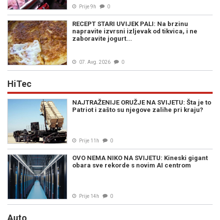
Prije 9h
0
RECEPT STARI UVIJEK PALI: Na brzinu
napravite izvrsni izljevak od tikvica, i ne
zaboravite jogurt...
07. Avg. 2026
0
HiTec
NAJTRAŽENIJE ORUŽJE NA SVIJETU: Šta je to
Patriot i zašto su njegove zalihe pri kraju?
Prije 11h
0
OVO NEMA NIKO NA SVIJETU: Kineski gigant
obara sve rekorde s novim AI centrom
Prije 14h
0
Auto