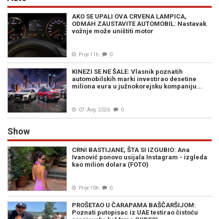
AKO SE UPALI OVA CRVENA LAMPICA,
ODMAH ZAUSTAVITE AUTOMOBIL: Nastavak
vožnje može uništiti motor
Prije 11h
0
KINEZI SE NE ŠALE: Vlasnik poznatih
automobilskih marki investirao desetine
miliona eura u južnokorejsku kompaniju...
07. Avg. 2026
0
Show
CRNI BASTIJANE, ŠTA SI IZGUBIO: Ana
Ivanović ponovo usijala Instagram - izgleda
kao milion dolara (FOTO)
Prije 10h
0
PROŠETAO U ČARAPAMA BAŠČARŠIJOM:
Poznati putopisac iz UAE testirao čistoću