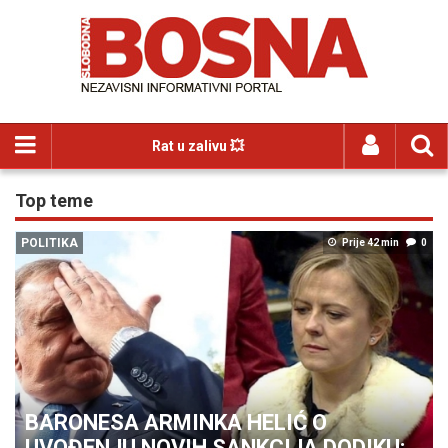
Rat u zalivu 💥
Top teme
POLITIKA
Prije 42 min
0
BARONESA ARMINKA HELIĆ O
UVOĐENJU NOVIH SANKCIJA DODIKU: