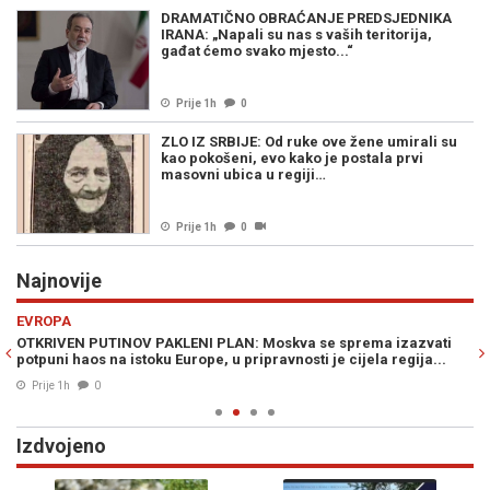
DRAMATIČNO OBRAĆANJE PREDSJEDNIKA
IRANA: „Napali su nas s vaših teritorija,
gađat ćemo svako mjesto...“
Prije 1h
0
ZLO IZ SRBIJE: Od ruke ove žene umirali su
kao pokošeni, evo kako je postala prvi
masovni ubica u regiji…
Prije 1h
0
Najnovije
Previous
N
EVROPA
Z
OTKRIVEN PUTINOV PAKLENI PLAN: Moskva se sprema izazvati
HI
potpuni haos na istoku Europe, u pripravnosti je cijela regija...
že
Prije 1h
0
Izdvojeno
Previous
N