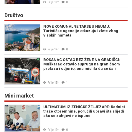
Prije 12h
0
Društvo
NOVE KOMUNALNE TAKSE U NEUMU:
Turističke agencije otkazuju izlete zbog
visokih nameta
Prije 14h
0
BOSANAC OSTAO BEZ ŽENE NA GRADIŠCI:
Muškarac ostavio suprugu na graničnom
prelazu i odjurio, ona mislila da se šali
Prije 15h
1
Mini market
ULTIMATUM IZ ZENIČKE ŽELJEZARE: Radnici
traže otpremnine, poručili upravi šta slijedi
ako se zahtjevi ne ispune
Prije 19h
0