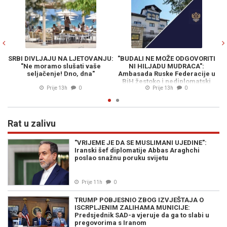
OD
SRBI DIVLJAJU NA LJETOVANJU:
"BUDALI NE MOŽE ODGOVORITI
T:
"Ne moramo slušati vaše
NI HILJADU MUDRACA":
R
aje
seljačenje! Dno, dna"
Ambasada Ruske Federacije u
da
BiH žestoko i nediplomatski
Prije 13h
0
odgovorila na pitanja Milana
Prije 13h
0
Blagojevića
Rat u zalivu
"VRIJEME JE DA SE MUSLIMANI UJEDINE":
Iranski šef diplomatije Abbas Araghchi
poslao snažnu poruku svijetu
Prije 11h
0
TRUMP POBJESNIO ZBOG IZVJEŠTAJA O
ISCRPLJENIM ZALIHAMA MUNICIJE:
Predsjednik SAD-a vjeruje da ga to slabi u
pregovorima s Iranom