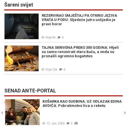
Šareni svijet
REZERVIRAO SMJEŠTAJ PA OTKRIO JEZIVA
VRATA U PODU: Sljedeće jutro uslijedio je
pravi horor
Prije 9h
0
TAJNA SKRIVENA PREKO 300 GODINA: Htjeli
su samo renovirati staru kuću, a onda su
pronašli ogromno bogatstvo
Prije 12h
0
SENAD ANTE-PORTAL
Previous
N
LAŽI, OBMANE, PREVARE - OD DUŠKA ERCEGA
- DO „SARAJEVO SAFARIJA“: Priča o
italijanskim snajperistima u lovu na Sarajlije
vjerovatna je kao davno svjedočenje o
Srebreničanima u srbijanskim zatvorima!
04. Avg. 2026
1