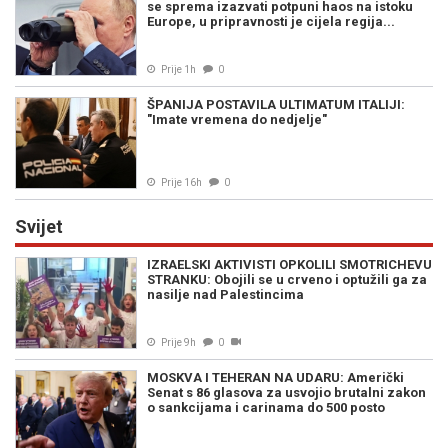
se sprema izazvati potpuni haos na istoku
Europe, u pripravnosti je cijela regija...
Prije 1h
0
ŠPANIJA POSTAVILA ULTIMATUM ITALIJI:
"Imate vremena do nedjelje"
Prije 16h
0
Svijet
IZRAELSKI AKTIVISTI OPKOLILI SMOTRICHEVU
STRANKU: Obojili se u crveno i optužili ga za
nasilje nad Palestincima
Prije 9h
0
MOSKVA I TEHERAN NA UDARU: Američki
Senat s 86 glasova za usvojio brutalni zakon
o sankcijama i carinama do 500 posto