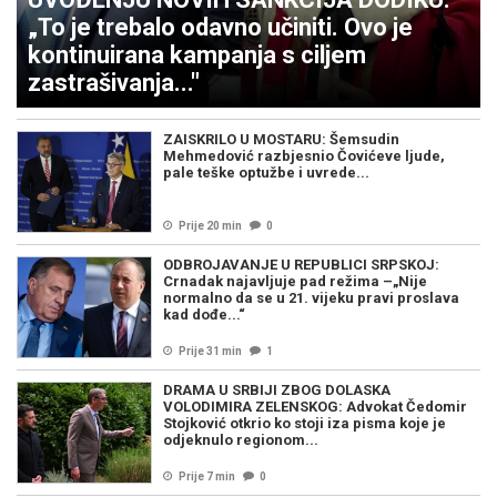
„To je trebalo odavno učiniti. Ovo je
kontinuirana kampanja s ciljem
zastrašivanja..."
ZAISKRILO U MOSTARU: Šemsudin
Mehmedović razbjesnio Čovićeve ljude,
pale teške optužbe i uvrede...
Prije 20 min
0
ODBROJAVANJE U REPUBLICI SRPSKOJ:
Crnadak najavljuje pad režima –„Nije
normalno da se u 21. vijeku pravi proslava
kad dođe...“
Prije 31 min
1
DRAMA U SRBIJI ZBOG DOLASKA
VOLODIMIRA ZELENSKOG: Advokat Čedomir
Stojković otkrio ko stoji iza pisma koje je
odjeknulo regionom...
Prije 7 min
0