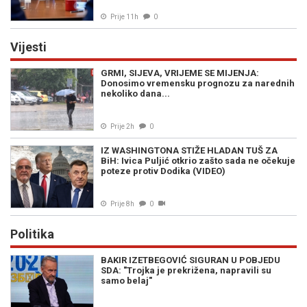
Prije 11h
0
Vijesti
GRMI, SIJEVA, VRIJEME SE MIJENJA:
Donosimo vremensku prognozu za narednih
nekoliko dana...
Prije 2h
0
IZ WASHINGTONA STIŽE HLADAN TUŠ ZA
BiH: Ivica Puljić otkrio zašto sada ne očekuje
poteze protiv Dodika (VIDEO)
Prije 8h
0
Politika
BAKIR IZETBEGOVIĆ SIGURAN U POBJEDU
SDA: "Trojka je prekrižena, napravili su
samo belaj"