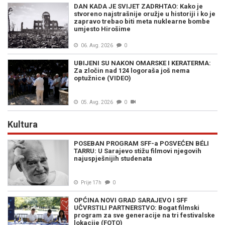
DAN KADA JE SVIJET ZADRHTAO: Kako je
stvoreno najstrašnije oružje u historiji i ko je
zapravo trebao biti meta nuklearne bombe
umjesto Hirošime
06. Avg. 2026
0
UBIJENI SU NAKON OMARSKE I KERATERMA:
Za zločin nad 124 logoraša još nema
optužnice (VIDEO)
05. Avg. 2026
0
Kultura
POSEBAN PROGRAM SFF-a POSVEĆEN BÉLI
TARRU: U Sarajevo stižu filmovi njegovih
najuspješnijih studenata
Prije 17h
0
OPĆINA NOVI GRAD SARAJEVO I SFF
UČVRSTILI PARTNERSTVO: Bogat filmski
program za sve generacije na tri festivalske
lokacije (FOTO)