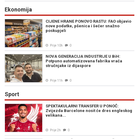
Ekonomija
CIJENE HRANE PONOVO RASTU: FAO objavio
nove podatke, pšenica i šećer snažno
poskupjeli
Prije 10h
0
NOVA GENERACIJA INDUSTRIJE U BiH:
Potpuno automatizovana fabrika vraća
stručnjake iz dijaspore
Prije 11h
0
Sport
SPEKTAKULARNI TRANSFER U PONOĆ:
Zvijezda Barcelone nosit će dres engleskog
velikana...
Prije 2h
0