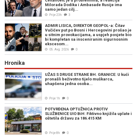
Cvitanović je u problemima, a reakcija
Milorada Dodika i Ambasade Rusije ima
samo jedan cilj...
Prije 23h
3
ADMIR LISICA, DIREKTOR GEOPOL-a: Čitav
Vučićev put po Bosni i Hercegovini prošao je
u sitnim provokacijama, a uspjeh posjete bio
bi kompletan sa insceniranim sigurnosnim
ekscesom...
05. Avg. 2026
0
Hronika
UŽAS S DRUGE STRANE BH. GRANICE: U kući
pronašli beživotno tijelo muškarca,
uhapšena jedna osoba...
Prije 1h
0
POTVRĐENA OPTUŽNICA PROTIV
SLUŽBENICE UIO BiH: Fiktivno knjižila uplate i
oštetila državu za 186.415 KM
Prije 8h
0