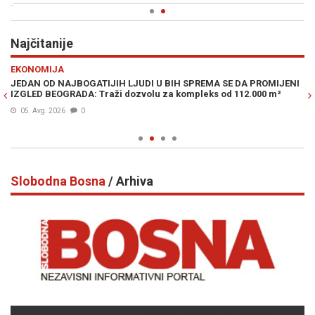
Najčitanije
Previous
N
EKONOMIJA
IN
O
JEDAN OD NAJBOGATIJIH LJUDI U BIH SPREMA SE DA PROMIJENI
PR
IZGLED BEOGRADA: Traži dozvolu za kompleks od 112.000 m²
Lu
Mi
05. Avg. 2026
0
Slobodna Bosna
/ Arhiva