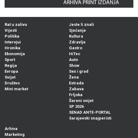
Rat u zalivu
Jeste li znali
Vijesti
Sjećanje
Politika
Kultura
Intervjui
Zdravlje
Hronika
Gastro
Ekonomija
HiTec
Sport
Auto
Regija
Show
Evropa
Sex i grad
Svijet
Žena
Društvo
Estrada
Mini market
Zabava
Frljoka
Šareni svijet
SP 2026
SENAD ANTE-PORTAL
Sarajevski snajperisti
Arhiva
Marketing