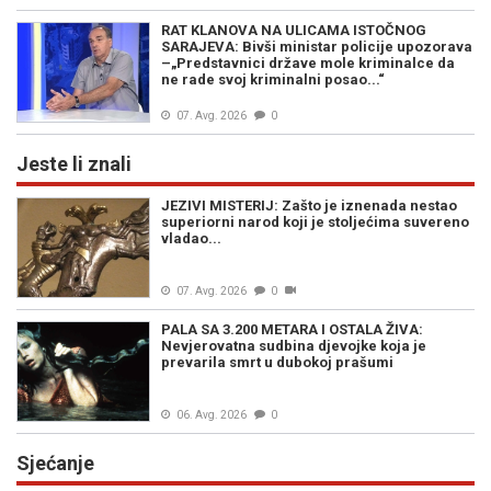
RAT KLANOVA NA ULICAMA ISTOČNOG
SARAJEVA: Bivši ministar policije upozorava
–„Predstavnici države mole kriminalce da
ne rade svoj kriminalni posao...“
07. Avg. 2026
0
Jeste li znali
JEZIVI MISTERIJ: Zašto je iznenada nestao
superiorni narod koji je stoljećima suvereno
vladao...
07. Avg. 2026
0
PALA SA 3.200 METARA I OSTALA ŽIVA:
Nevjerovatna sudbina djevojke koja je
prevarila smrt u dubokoj prašumi
06. Avg. 2026
0
Sjećanje