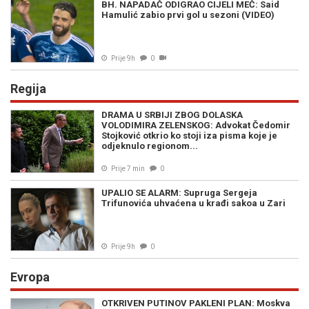
BH. NAPADAČ ODIGRAO CIJELI MEČ: Said
Hamulić zabio prvi gol u sezoni (VIDEO)
Prije 9h
0
Regija
DRAMA U SRBIJI ZBOG DOLASKA
VOLODIMIRA ZELENSKOG: Advokat Čedomir
Stojković otkrio ko stoji iza pisma koje je
odjeknulo regionom...
Prije 7 min
0
UPALIO SE ALARM: Supruga Sergeja
Trifunovića uhvaćena u krađi sakoa u Zari
Prije 9h
0
Evropa
OTKRIVEN PUTINOV PAKLENI PLAN: Moskva