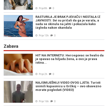
Prije 8h
0
RASTURILA JE BRAK PJEVAČU I NESTALA IZ
JAVNOSTI: Svi su pričali da ga je varala, a
sada se skinula na jahti i pokazala kako
izgleda nakon skandala
Prije 13h
0
Zabava
HIT NA INTERNETU: Hercegovac se hvalio da
je spavao sa hiljadu žena, a ovo je prava
istina...
Prije 2h
0
NAJSMIJEŠNIJI VIDEO OVOG LJETA: Turisti
snimili kupaonicu u Grčkoj – ovo obavezno
morate pogledati (VIDEO)
Prije 16h
0