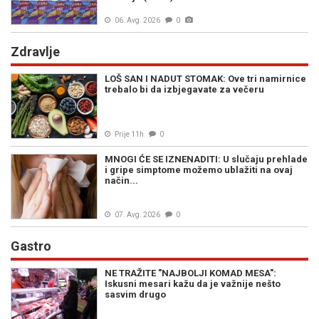
06. Avg. 2026
0
Zdravlje
LOŠ SAN I NADUT STOMAK: Ove tri namirnice
trebalo bi da izbjegavate za večeru
Prije 11h
0
MNOGI ĆE SE IZNENADITI: U slučaju prehlade
i gripe simptome možemo ublažiti na ovaj
način...
07. Avg. 2026
0
Gastro
NE TRAŽITE "NAJBOLJI KOMAD MESA":
Iskusni mesari kažu da je važnije nešto
sasvim drugo