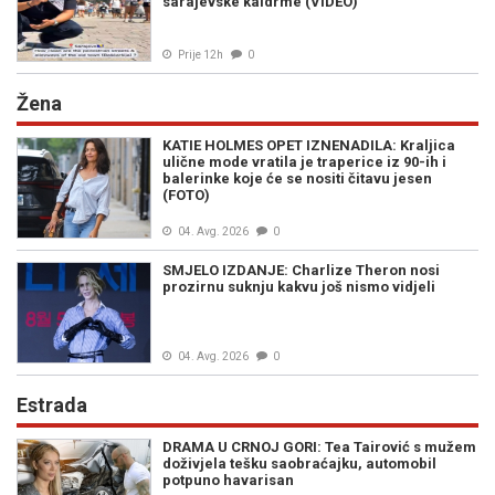
sarajevske kaldrme (VIDEO)
Prije 12h
0
Žena
KATIE HOLMES OPET IZNENADILA: Kraljica
ulične mode vratila je traperice iz 90-ih i
balerinke koje će se nositi čitavu jesen
(FOTO)
04. Avg. 2026
0
SMJELO IZDANJE: Charlize Theron nosi
prozirnu suknju kakvu još nismo vidjeli
04. Avg. 2026
0
Estrada
DRAMA U CRNOJ GORI: Tea Tairović s mužem
doživjela tešku saobraćajku, automobil
potpuno havarisan