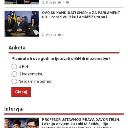
Prije 8h
1
OVO SU KANDIDATI SNSD-a ZA PARLAMENT
BiH: Pored Vulićke i Amidžića tu su i...
Prije 9h
0
Anketa
Planirate li ove godine ljetovati u BiH ili inozemstvu?
U BiH
U inozemstvu
Ne idem na odmor
Glasaj
Intervjui
PROFESOR USTAVNOG PRAVA DAVOR TRLIN:
Lekcija odvjetniku Luki Mišetiću, Ilija