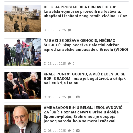
BELGIJA PROSLIJEDILA PRIJAVE ICC-u:
Izraelski vojnici se provodili na festivalu,
uhapšeni i ispitani zbog ratnih zločina u Gazi
30. Jul. 2025
0
"U GAZI SE DEŠAVA GENOCID, NEĆEMO
ŠUTJETI": Skup podrške Palestini održan
ispred izraelske ambasade u Briselu (VIDEO)
24. Jul. 2025
0
KRALJ PUNI 91 GODINU, A VEĆ DECENIJU SE
BORI S RAKOM: Imao je bogat život, a ožiljak
na licu krije i tajnu
06. Jul. 2025
0
AMBASADOR BiH U BELGIJI EROL AVDOVIĆ
ZA "SB": Poznata četvrt u Briselu dobija
Spomen-ploču, Srebrenica je epopeja
jednog naroda koja se mora izučavati…
05. Jul. 2025
0