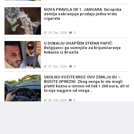
NOVA PRAVILA OD 1. JANUARA: Evropska
zemlja zabranjuje prodaju jednu vrstu
cigareta
29. Dec. 2024
0
U DUBAIJU UHAPŠEN STEFAN PAPIĆ:
Belgijanci ga sumnjiče za krijumčarenje
kokaina iz Brazila
07. Dec. 2024
0
UKOLIKO VOZITE KROZ OVU ZEMLJU EU –
BUDITE OPREZNI: Zbog ovoga bi ste mogli
platiti kaznu u iznosu od čak 1.260 eura, ali ni
to nije najgore od svega…
09. Okt. 2024
0
PAPA FRANJO U BELGIJI: "Crkva se mora
sramiti i zatražiti oprost zbog zlostavljanja
maloljetnika"