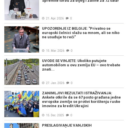
Spremite torbu za bijeg i zalihe za 72 sata!
21. Apr. 2026
0
UPOZORENJE IZ BELGIJE: "Privatno se
europski čelnici slažu sa mnom, ali se niko
ne usuđuje to reći"
15. Mar. 2026
0
UVODE SE VINJETE: Ukoliko putujete
automobilom u ovu zemlju EU – ovo trebate
znati...
27. Jan. 2026
0
ZANIMLJIVI REZULTATI ISTRAŽIVANJA:
Ankete otkrile da se 67 posto građana jedne
evropske zemlje se protivi korištenju ruske
imovine za kredit Ukrajini
15. Dec. 2025
0
PRESLAGIVANJE VANJSKIH