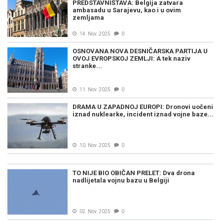
PREDSTAVNIŠTAVA: Belgija zatvara
ambasadu u Sarajevu, kao i u ovim
zemljama
14. Nov. 2025
0
OSNOVANA NOVA DESNIČARSKA PARTIJA U
OVOJ EVROPSKOJ ZEMLJI: A tek naziv
stranke...
11. Nov. 2025
0
DRAMA U ZAPADNOJ EUROPI: Dronovi uočeni
iznad nuklearke, incident iznad vojne baze...
10. Nov. 2025
0
TO NIJE BIO OBIČAN PRELET: Dva drona
nadlijetala vojnu bazu u Belgiji
02. Nov. 2025
0