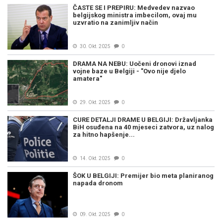
ČASTE SE I PREPIRU: Medvedev nazvao
belgijskog ministra imbecilom, ovaj mu
uzvratio na zanimljiv način
30. Okt. 2025
0
DRAMA NA NEBU: Uočeni dronovi iznad
vojne baze u Belgiji - "Ovo nije djelo
amatera"
29. Okt. 2025
0
CURE DETALJI DRAME U BELGIJI: Državljanka
BiH osuđena na 40 mjeseci zatvora, uz nalog
za hitno hapšenje...
14. Okt. 2025
0
ŠOK U BELGIJI: Premijer bio meta planiranog
napada dronom
09. Okt. 2025
0