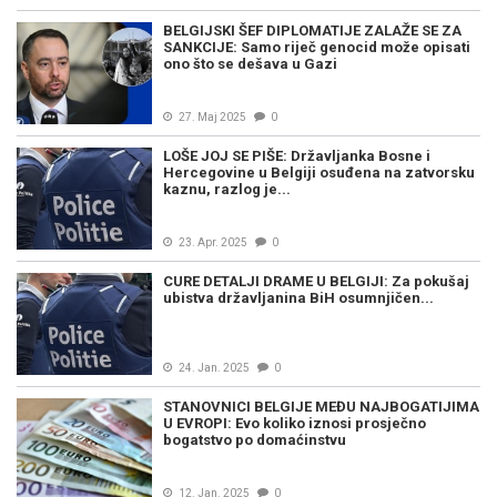
BELGIJSKI ŠEF DIPLOMATIJE ZALAŽE SE ZA
SANKCIJE: Samo riječ genocid može opisati
ono što se dešava u Gazi
27. Maj 2025
0
LOŠE JOJ SE PIŠE: Državljanka Bosne i
Hercegovine u Belgiji osuđena na zatvorsku
kaznu, razlog je...
23. Apr. 2025
0
CURE DETALJI DRAME U BELGIJI: Za pokušaj
ubistva državljanina BiH osumnjičen...
24. Jan. 2025
0
STANOVNICI BELGIJE MEĐU NAJBOGATIJIMA
U EVROPI: Evo koliko iznosi prosječno
bogatstvo po domaćinstvu
12. Jan. 2025
0