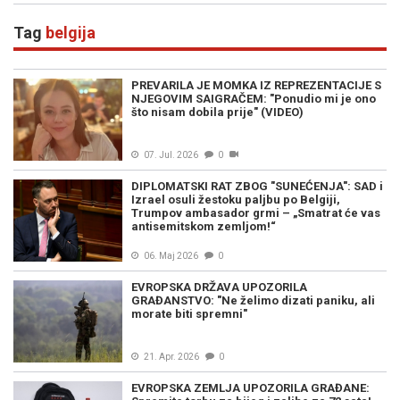
Tag
belgija
PREVARILA JE MOMKA IZ REPREZENTACIJE S
NJEGOVIM SAIGRAČEM: "Ponudio mi je ono
što nisam dobila prije" (VIDEO)
07. Jul. 2026
0
DIPLOMATSKI RAT ZBOG "SUNEĆENJA": SAD i
Izrael osuli žestoku paljbu po Belgiji,
Trumpov ambasador grmi – „Smatrat će vas
antisemitskom zemljom!“
06. Maj 2026
0
EVROPSKA DRŽAVA UPOZORILA
GRAĐANSTVO: "Ne želimo dizati paniku, ali
morate biti spremni"
21. Apr. 2026
0
EVROPSKA ZEMLJA UPOZORILA GRAĐANE: