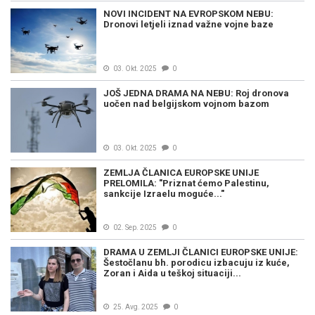
NOVI INCIDENT NA EVROPSKOM NEBU:
Dronovi letjeli iznad važne vojne baze
03. Okt. 2025
0
JOŠ JEDNA DRAMA NA NEBU: Roj dronova
uočen nad belgijskom vojnom bazom
03. Okt. 2025
0
ZEMLJA ČLANICA EUROPSKE UNIJE
PRELOMILA: "Priznat ćemo Palestinu,
sankcije Izraelu moguće..."
02. Sep. 2025
0
DRAMA U ZEMLJI ČLANICI EUROPSKE UNIJE:
Šestočlanu bh. porodicu izbacuju iz kuće,
Zoran i Aida u teškoj situaciji...
25. Avg. 2025
0