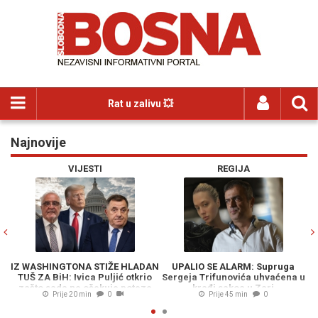
Rat u zalivu 💥
Najnovije
Previous
N
VIJESTI
REGIJA
IZ WASHINGTONA STIŽE HLADAN
UPALIO SE ALARM: Supruga
OV
TUŠ ZA BiH: Ivica Puljić otkrio
Sergeja Trifunovića uhvaćena u
PAR
zašto sada ne očekuje poteze
krađi sakoa u Zari
Prije 20 min
0
Prije 45 min
0
protiv Dodika (VIDEO)