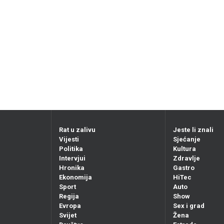
Rat u zalivu
Jeste li znali
Vijesti
Sjećanje
Politika
Kultura
Intervjui
Zdravlje
Hronika
Gastro
Ekonomija
HiTec
Sport
Auto
Regija
Show
Evropa
Sex i grad
Svijet
Žena