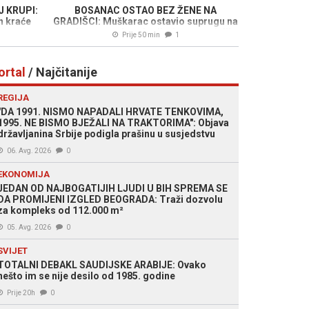
 KRUPI:
BOSANAC OSTAO BEZ ŽENE NA
n kraće
GRADIŠCI: Muškarac ostavio suprugu na
nato o
graničnom prelazu i odjurio, ona mislila
Prije 50 min
1
da se šali
ortal
/ Najčitanije
REGIJA
"DA 1991. NISMO NAPADALI HRVATE TENKOVIMA,
1995. NE BISMO BJEŽALI NA TRAKTORIMA": Objava
državljanina Srbije podigla prašinu u susjedstvu
06. Avg. 2026
0
EKONOMIJA
JEDAN OD NAJBOGATIJIH LJUDI U BIH SPREMA SE
DA PROMIJENI IZGLED BEOGRADA: Traži dozvolu
za kompleks od 112.000 m²
05. Avg. 2026
0
SVIJET
TOTALNI DEBAKL SAUDIJSKE ARABIJE: Ovako
nešto im se nije desilo od 1985. godine
Prije 20h
0