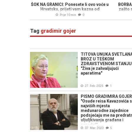
ŠOK NA GRANICI: Ponesete li ovo voće u
BORBA 
Hrvatsku, prijeti vam kazna od
zašto 
nevjerovatnih 13.000 eura
Prije 10 min
0
Tag
gradimir gojer
TITOVA UNUKA SVETLAN
BROZ U TEŠKOM
ZDRAVSTVENOM STANJU
"Živa je zahvaljujući
aparatima"
27. Feb. 2025
1
PISMO GRADIMIRA GOJER
"Osude reisa Kavazovića 
najviših mjesta
međunarodne zajednice
podsjećaju me na predrat
uljuljkivanja građana i
naroda!"
07. Mar. 2023
5