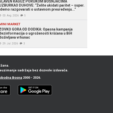
SLAVEN RAGUŽ PORUKOM BOŠNJACIMA
UZBURKAO DUHOVE: “Želite ukidati paritet – super.
Idemo razgovarati o ustavnom preuređenju...“
03. Avg. 2026
5
MINI MARKET
ZOVKO GORA OD DODIKA: Opasna kampanja
dezinformacija o ugroženosti kršćana u BiH
doživljava vrhunac
29. Jul. 2026
3
ržana.
euzimanje sadržaja bez dozvole izdavača.
obodna Bosna
2000 - 2026.