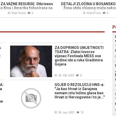
ZA VAŽNE RESURSE: Otkriveno
DETALJI ZLOČINA U BOSANSKOJ
su Kina i Amerika fokusirane na
Žena ubila slijepog muža nako
Mjesec
svađe u porodičnoj kući, poz
Prije 16 min
0
Prije 37 min
0
kome se radi...
P
A
ZA DOPRINOS UMJETNOSTI
TEATRA: Zlatni lovorov
:
vijenac Festivala MESS ove
godine ide u ruke Gradimira
Gojera
03. Okt. 2023
0
A:
GOJER O REZOLUCIJI HNS-a:
sa
"Ja kao Hrvat iz Sarajeva
nemam istu težinu glasa kao
Hrvat iz Hercegovine i to je..."
na
04. Jun. 2021
15