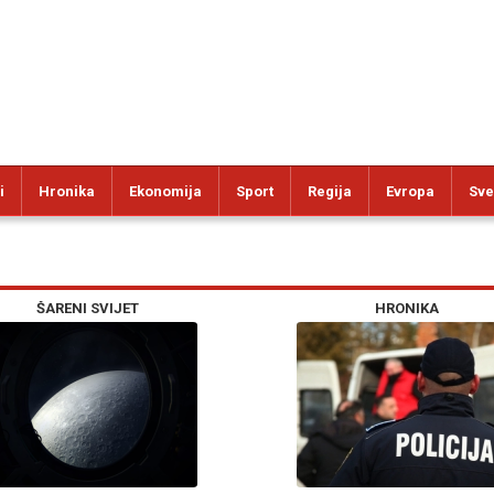
i
Hronika
Ekonomija
Sport
Regija
Evropa
Sve
ŠARENI SVIJET
HRONIKA