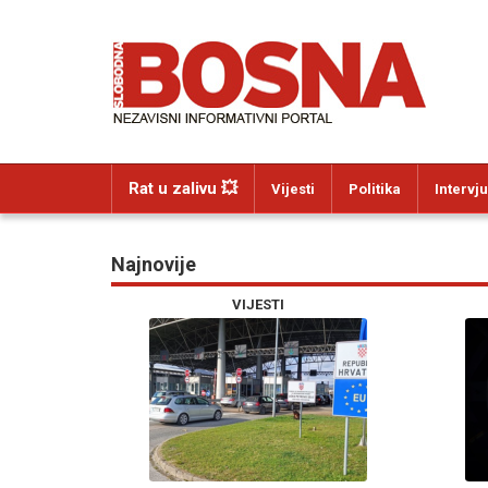
Rat u zalivu 💥
Vijesti
Politika
Intervju
Najnovije
VIJESTI