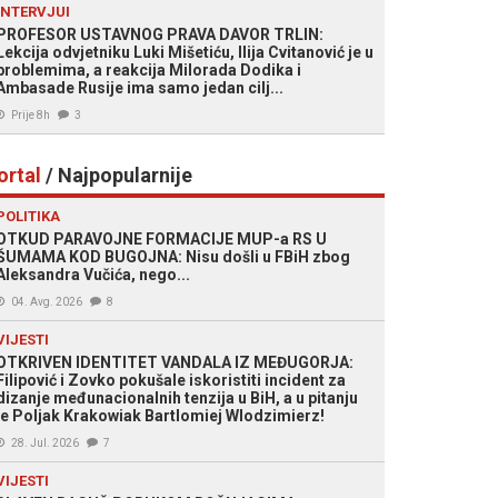
INTERVJUI
PROFESOR USTAVNOG PRAVA DAVOR TRLIN:
Lekcija odvjetniku Luki Mišetiću, Ilija Cvitanović je u
problemima, a reakcija Milorada Dodika i
Ambasade Rusije ima samo jedan cilj...
Prije 8h
3
ortal
/ Najpopularnije
POLITIKA
OTKUD PARAVOJNE FORMACIJE MUP-a RS U
ŠUMAMA KOD BUGOJNA: Nisu došli u FBiH zbog
Aleksandra Vučića, nego...
04. Avg. 2026
8
VIJESTI
OTKRIVEN IDENTITET VANDALA IZ MEĐUGORJA:
Filipović i Zovko pokušale iskoristiti incident za
dizanje međunacionalnih tenzija u BiH, a u pitanju
je Poljak Krakowiak Bartlomiej Wlodzimierz!
28. Jul. 2026
7
VIJESTI