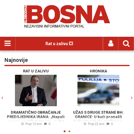
Rat u zalivu 💥
Najnovije
Previous
N
RAT U ZALIVU
HRONIKA
DRAMATIČNO OBRAĆANJE
UŽAS S DRUGE STRANE BH.
PREDSJEDNIKA IRANA: „Napali
GRANICE: U kući pronašli
su nas s vaših teritorija, gađat
beživotno tijelo muškarca,
i
Prije 12 min
0
Prije 22 min
0
ćemo svako mjesto...“
uhapšena jedna osoba...
E