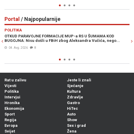
Portal
/ Najpopularnije
Previous
N
POLITIKA
VI
OTKUD PARAVOJNE FORMACIJE MUP-a RS U ŠUMAMA KOD
OT
BUGOJNA: Nisu došli u FBiH zbog Aleksandra Vučića, nego...
po
Bi
04. Avg. 2026
8
Rat u zalivu
Jeste li znali
Vijesti
Sjećanje
Politika
Kultura
Intervjui
Zdravlje
Hronika
Gastro
Ekonomija
HiTec
Sport
Auto
Regija
Show
Evropa
Sex i grad
Svijet
Žena