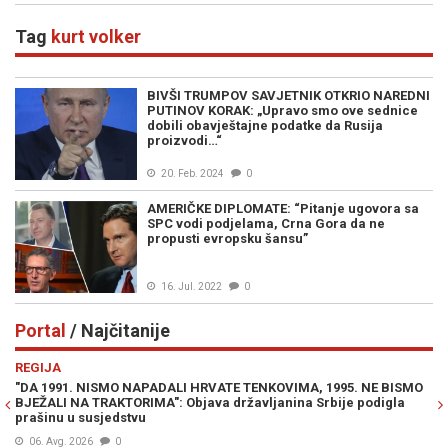
Tag
kurt volker
BIVŠI TRUMPOV SAVJETNIK OTKRIO NAREDNI
PUTINOV KORAK: „Upravo smo ove sednice
dobili obavještajne podatke da Rusija
proizvodi…“
20. Feb. 2024
0
AMERIČKE DIPLOMATE: “Pitanje ugovora sa
SPC vodi podjelama, Crna Gora da ne
propusti evropsku šansu”
16. Jul. 2022
0
Portal
/ Najčitanije
Previous
N
REGIJA
E
"DA 1991. NISMO NAPADALI HRVATE TENKOVIMA, 1995. NE BISMO
JE
BJEŽALI NA TRAKTORIMA": Objava državljanina Srbije podigla
IZ
prašinu u susjedstvu
06. Avg. 2026
0