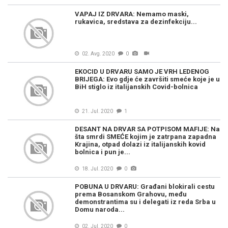
VAPAJ IZ DRVARA: Nemamo maski,
rukavica, sredstava za dezinfekciju...
02. Avg. 2020
0
EKOCID U DRVARU SAMO JE VRH LEDENOG
BRIJEGA: Evo gdje će završiti smeće koje je u
BiH stiglo iz italijanskih Covid-bolnica
21. Jul. 2020
1
DESANT NA DRVAR SA POTPISOM MAFIJE: Na
šta smrdi SMEĆE kojim je zatrpana zapadna
Krajina, otpad dolazi iz italijanskih kovid
bolnica i pun je...
18. Jul. 2020
0
POBUNA U DRVARU: Građani blokirali cestu
prema Bosanskom Grahovu, među
demonstrantima su i delegati iz reda Srba u
Domu naroda...
02. Jul. 2020
0