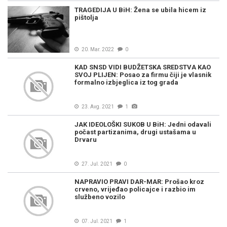
TRAGEDIJA U BiH: Žena se ubila hicem iz
pištolja
20. Mar. 2022
0
KAD SNSD VIDI BUDŽETSKA SREDSTVA KAO
SVOJ PLIJEN: Posao za firmu čiji je vlasnik
formalno izbjeglica iz tog grada
23. Avg. 2021
1
JAK IDEOLOŠKI SUKOB U BiH: Jedni odavali
počast partizanima, drugi ustašama u
Drvaru
27. Jul. 2021
0
NAPRAVIO PRAVI DAR-MAR: Prošao kroz
crveno, vrijeđao policajce i razbio im
službeno vozilo
07. Jul. 2021
1