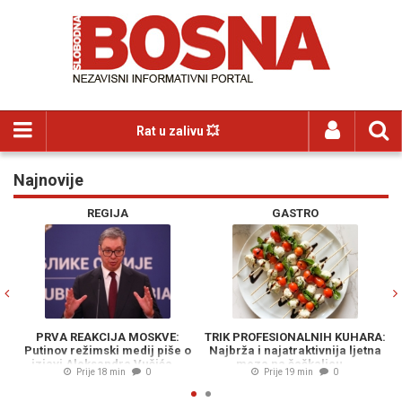
Rat u zalivu 💥
Najnovije
Previous
N
REGIJA
GASTRO
PRVA REAKCIJA MOSKVE:
TRIK PROFESIONALNIH KUHARA:
Putinov režimski medij piše o
Najbrža i najatraktivnija ljetna
VRU
izjavi Aleksandra Vučića...
meza na čačkalicu...
Prije 18 min
0
Prije 19 min
0