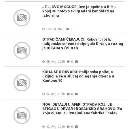
JE LI OVO MOGUĆE: Ovo je općina u BiH u
kojoj su gotovo svi građani kandidati na
izborima
08. Okt. 2020
0
OTPAD ČAMI ČEKAJUĆI: Rokovi prošli,
italijansko smeće i dalje guši Drvar, a razlog
je BIZARAN (VIDEO)
25. Avg. 2020
0
KUHA SE U DRVARU: Italijanska policija
uključila se u slučaj odlaganja otpada u
Kantonu 10
24. Avg. 2020
0
NOVI DETALJI U AFERI OTPADA KOJI JE
STIGAO U DRVAR I BOSANSKO GRAHOVO: Za
koju cijenu su iznajmljene fabrike i hale?
13. Avg. 2020
0