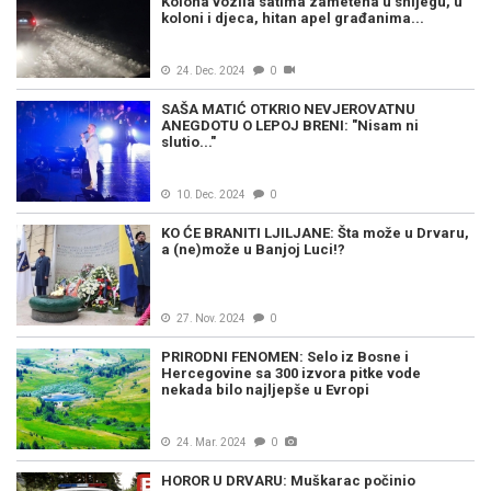
Kolona vozila satima zametena u snijegu, u
koloni i djeca, hitan apel građanima...
24. Dec. 2024
0
SAŠA MATIĆ OTKRIO NEVJEROVATNU
ANEGDOTU O LEPOJ BRENI: "Nisam ni
slutio..."
10. Dec. 2024
0
KO ĆE BRANITI LJILJANE: Šta može u Drvaru,
a (ne)može u Banjoj Luci!?
27. Nov. 2024
0
PRIRODNI FENOMEN: Selo iz Bosne i
Hercegovine sa 300 izvora pitke vode
nekada bilo najljepše u Evropi
24. Mar. 2024
0
HOROR U DRVARU: Muškarac počinio