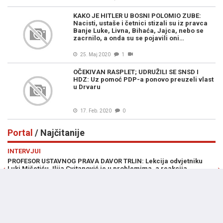
KAKO JE HITLER U BOSNI POLOMIO ZUBE:
Nacisti, ustaše i četnici stizali su iz pravca
Banje Luke, Livna, Bihaća, Jajca, nebo se
zacrnilo, a onda su se pojavili oni…
25. Maj 2020
1
OČEKIVAN RASPLET; UDRUŽILI SE SNSD I
HDZ: Uz pomoć PDP-a ponovo preuzeli vlast
u Drvaru
17. Feb. 2020
0
Portal
/ Najčitanije
Previous
N
INTERVJUI
VIJ
PROFESOR USTAVNOG PRAVA DAVOR TRLIN: Lekcija odvjetniku
PRO
Luki Mišetiću, Ilija Cvitanović je u problemima, a reakcija
Amb
Milorada Dodika i Ambasade Rusije ima samo jedan cilj...
08
07. Avg. 2026
3
Portal
/ Najpopularnije