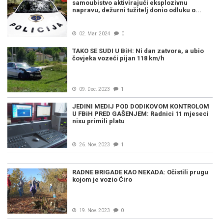
samoubistvo aktivirajući eksplozivnu
napravu, dežurni tužitelj donio odluku o...
02. Mar. 2024
0
TAKO SE SUDI U BiH: Ni dan zatvora, a ubio
čovjeka vozeći pijan 118 km/h
09. Dec. 2023
1
JEDINI MEDIJ POD DODIKOVOM KONTROLOM
U FBiH PRED GAŠENJEM: Radnici 11 mjeseci
nisu primili platu
26. Nov. 2023
1
RADNE BRIGADE KAO NEKADA: Očistili prugu
kojom je vozio Ćiro
19. Nov. 2023
0