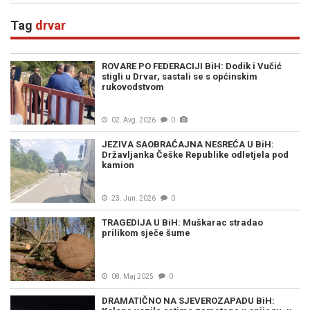
Tag
drvar
ROVARE PO FEDERACIJI BiH: Dodik i Vučić
stigli u Drvar, sastali se s općinskim
rukovodstvom
02. Avg. 2026
0
JEZIVA SAOBRAĆAJNA NESREĆA U BiH:
Državljanka Češke Republike odletjela pod
kamion
23. Jun. 2026
0
TRAGEDIJA U BiH: Muškarac stradao
prilikom sječe šume
08. Maj 2025
0
DRAMATIČNO NA SJEVEROZAPADU BiH: