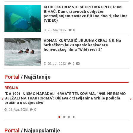
KLUB EKSTREMNIH SPORTOVA SPECTRUM
BIHAĆ: Dan državnosti obilježen
postavljanjem zastave BiH na dno rijeke Une
(VIDEO)
25. Nov. 2022
0
ADNAN KURTAGIĆ JE JUNAK KRAJINE: Na
Štrbačkom buku spasio kaskadere
holivudskog filma "Wild river 2"
02. Jul. 2022
0
Portal
/ Najčitanije
Previous
N
REGIJA
E
"DA 1991. NISMO NAPADALI HRVATE TENKOVIMA, 1995. NE BISMO
JE
BJEŽALI NA TRAKTORIMA": Objava državljanina Srbije podigla
IZ
prašinu u susjedstvu
06. Avg. 2026
0
Portal
/ Najpopularnije