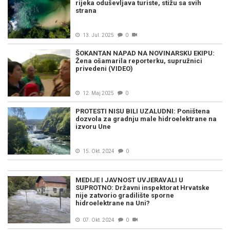
rijeka oduševljava turiste, stižu sa svih
strana
13. Jul. 2025
0
ŠOKANTAN NAPAD NA NOVINARSKU EKIPU:
Žena ošamarila reporterku, supružnici
privedeni (VIDEO)
12. Maj 2025
0
PROTESTI NISU BILI UZALUDNI: Poništena
dozvola za gradnju male hidroelektrane na
izvoru Une
15. Okt. 2024
0
MEDIJE I JAVNOST UVJERAVALI U
SUPROTNO: Državni inspektorat Hrvatske
nije zatvorio gradilište sporne
hidroelektrane na Uni?
07. Okt. 2024
0