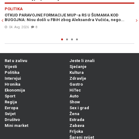
Previous
N
POLITIKA
VI
OTKUD PARAVOJNE FORMACIJE MUP-a RS U ŠUMAMA KOD
OT
BUGOJNA: Nisu došli u FBiH zbog Aleksandra Vučića, nego...
po
Bi
04. Avg. 2026
8
Rat u zalivu
Jeste li znali
Vijesti
Sjećanje
Politika
Kultura
Intervjui
Zdravlje
Hronika
Gastro
Ekonomija
HiTec
Sport
Auto
Regija
Show
Evropa
Sex i grad
Svijet
Žena
Društvo
Estrada
Mini market
Zabava
Frljoka
Šareni svijet