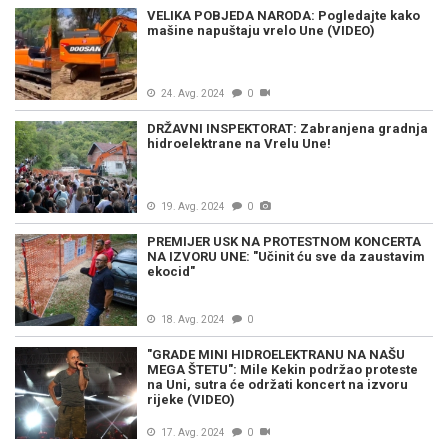
VELIKA POBJEDA NARODA: Pogledajte kako
mašine napuštaju vrelo Une (VIDEO)
24. Avg. 2024
0
DRŽAVNI INSPEKTORAT: Zabranjena gradnja
hidroelektrane na Vrelu Une!
19. Avg. 2024
0
PREMIJER USK NA PROTESTNOM KONCERTA
NA IZVORU UNE: "Učinit ću sve da zaustavim
ekocid"
18. Avg. 2024
0
"GRADE MINI HIDROELEKTRANU NA NAŠU
MEGA ŠTETU": Mile Kekin podržao proteste
na Uni, sutra će održati koncert na izvoru
rijeke (VIDEO)
17. Avg. 2024
0