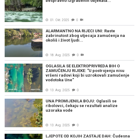
bespravno izgrađenih objekata...
01. Okt. 2025
0
ALARMANTNO NA RIJECI UNI: Raste
zabrinutost zbog utjecaja zamućenja na
okoliš i život ljudi...
18. Avg. 2025
0
OGLASILA SE ELEKTROPRIVREDA BIH O
ZAMUĆENJU RIJEKE: "U postrojenju nisu
vršeni radovi koji bi uzrokovali zamućenje
vodotoka Une"
13. Avg. 2025
0
UNA PROMIJENILA BOJU: Oglasili se
ribolovci, čekaju se rezultati analize
uzoraka vode
13. Avg. 2025
0
LJEPOTE OD KOJIH ZASTAJE DAH: Čudesna