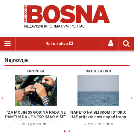
Rat u zalivu 💥
Najnovije
Previous
N
HRONIKA
RAT U ZALIVU
"ZA MOJIH 35 GODINA RADA NE
NAPETO NA BLISKOM ISTOKU:
PAMTIM DA JE NEKO IMAO VIŠE":
UAE prijavio novi napad Irana
Ljekar u nevjerici zbog
v
Prije 8 min
0
Prije 25 min
0
koncentracije alkohola kod
pacijenta