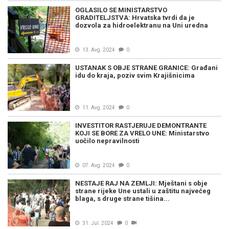
OGLASILO SE MINISTARSTVO
GRADITELJSTVA: Hrvatska tvrdi da je
dozvola za hidroelektranu na Uni uredna
13. Avg. 2024
0
USTANAK S OBJE STRANE GRANICE: Građani
idu do kraja, poziv svim Krajišnicima
11. Avg. 2024
0
INVESTITOR RASTJERUJE DEMONTRANTE
KOJI SE BORE ZA VRELO UNE: Ministarstvo
uočilo nepravilnosti
07. Avg. 2024
0
NESTAJE RAJ NA ZEMLJI: Mještani s obje
strane rijeke Une ustali u zaštitu najvećeg
blaga, s druge strane tišina...
31. Jul. 2024
0