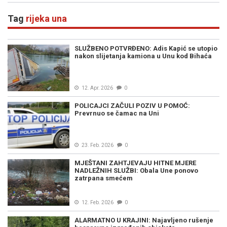
Tag
rijeka una
SLUŽBENO POTVRĐENO: Adis Kapić se utopio
nakon slijetanja kamiona u Unu kod Bihaća
12. Apr. 2026
0
POLICAJCI ZAČULI POZIV U POMOĆ:
Prevrnuo se čamac na Uni
23. Feb. 2026
0
MJEŠTANI ZAHTJEVAJU HITNE MJERE
NADLEŽNIH SLUŽBI: Obala Une ponovo
zatrpana smećem
12. Feb. 2026
0
ALARMATNO U KRAJINI: Najavljeno rušenje