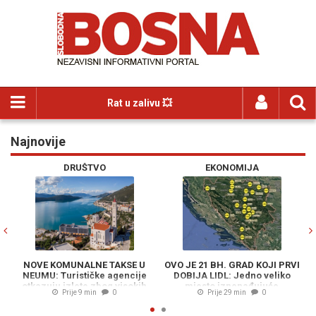
Rat u zalivu 💥
Najnovije
Previous
N
DRUŠTVO
EKONOMIJA
NOVE KOMUNALNE TAKSE U
OVO JE 21 BH. GRAD KOJI PRVI
NEUMU: Turističke agencije
DOBIJA LIDL: Jedno veliko
Ki
otkazuju izlete zbog visokih
mjesto iznenađujuće
Prije 9 min
0
Prije 29 min
0
nameta
izostavljeno