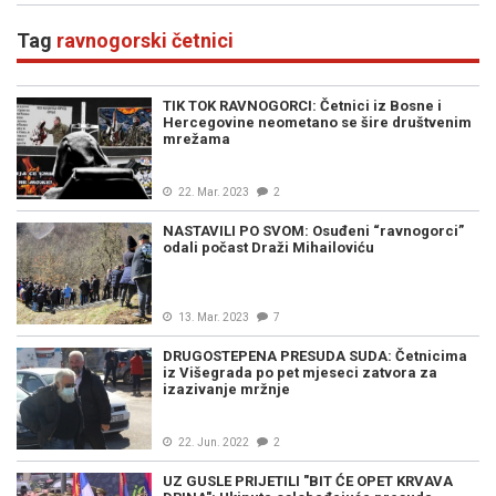
Tag
ravnogorski četnici
TIK TOK RAVNOGORCI: Četnici iz Bosne i
Hercegovine neometano se šire društvenim
mrežama
22. Mar. 2023
2
NASTAVILI PO SVOM: Osuđeni “ravnogorci”
odali počast Draži Mihailoviću
13. Mar. 2023
7
DRUGOSTEPENA PRESUDA SUDA: Četnicima
iz Višegrada po pet mjeseci zatvora za
izazivanje mržnje
22. Jun. 2022
2
UZ GUSLE PRIJETILI "BIT ĆE OPET KRVAVA