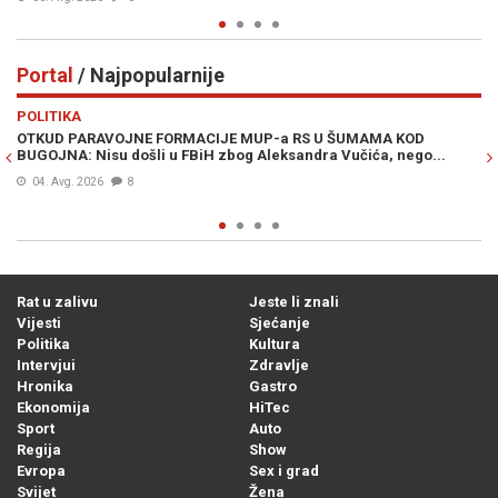
Portal
/ Najpopularnije
Previous
N
POLITIKA
VI
OTKUD PARAVOJNE FORMACIJE MUP-a RS U ŠUMAMA KOD
OT
BUGOJNA: Nisu došli u FBiH zbog Aleksandra Vučića, nego...
po
Bi
04. Avg. 2026
8
Rat u zalivu
Jeste li znali
Vijesti
Sjećanje
Politika
Kultura
Intervjui
Zdravlje
Hronika
Gastro
Ekonomija
HiTec
Sport
Auto
Regija
Show
Evropa
Sex i grad
Svijet
Žena