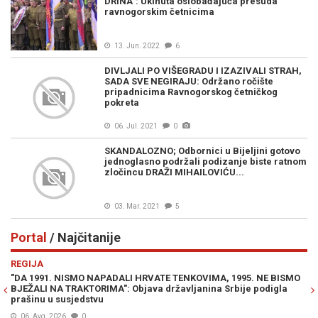
DRINA": Ukinuta oslobađajuća presuda
ravnogorskim četnicima
13. Jun. 2022
6
DIVLJALI PO VIŠEGRADU I IZAZIVALI STRAH,
SADA SVE NEGIRAJU: Održano ročište
pripadnicima Ravnogorskog četničkog
pokreta
06. Jul. 2021
0
SKANDALOZNO; Odbornici u Bijeljini gotovo
jednoglasno podržali podizanje biste ratnom
zločincu DRAŽI MIHAILOVIĆU...
03. Mar. 2021
5
Portal
/ Najčitanije
Previous
N
REGIJA
E
"DA 1991. NISMO NAPADALI HRVATE TENKOVIMA, 1995. NE BISMO
JE
BJEŽALI NA TRAKTORIMA": Objava državljanina Srbije podigla
IZ
prašinu u susjedstvu
06. Avg. 2026
0