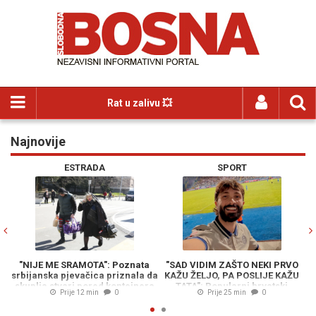
Rat u zalivu 💥
Najnovije
Previous
N
ESTRADA
SPORT
"NIJE ME SRAMOTA": Poznata
"SAD VIDIM ZAŠTO NEKI PRVO
srbijanska pjevačica priznala da
KAŽU ŽELJO, PA POSLIJE KAŽU
LI
skuplja stvari pored kontejnera
TATA": Popularni hrvatski
N
Prije 12 min
0
Prije 25 min
0
Youtuber oduševljen
p
atmosferom na Grbavici