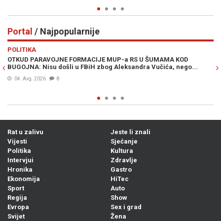
Portal
/ Najpopularnije
Previous
N
POLITIKA
VI
OTKUD PARAVOJNE FORMACIJE MUP-a RS U ŠUMAMA KOD
OT
BUGOJNA: Nisu došli u FBiH zbog Aleksandra Vučića, nego...
po
Bi
04. Avg. 2026
8
Rat u zalivu
Jeste li znali
Vijesti
Sjećanje
Politika
Kultura
Intervjui
Zdravlje
Hronika
Gastro
Ekonomija
HiTec
Sport
Auto
Regija
Show
Evropa
Sex i grad
Svijet
Žena