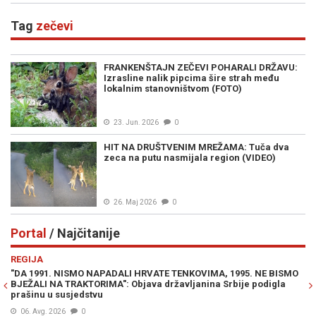
Tag
zečevi
FRANKENŠTAJN ZEČEVI POHARALI DRŽAVU:
Izrasline nalik pipcima šire strah među
lokalnim stanovništvom (FOTO)
23. Jun. 2026
0
HIT NA DRUŠTVENIM MREŽAMA: Tuča dva
zeca na putu nasmijala region (VIDEO)
26. Maj 2026
0
Portal
/ Najčitanije
Previous
N
REGIJA
E
"DA 1991. NISMO NAPADALI HRVATE TENKOVIMA, 1995. NE BISMO
JE
BJEŽALI NA TRAKTORIMA": Objava državljanina Srbije podigla
IZ
prašinu u susjedstvu
06. Avg. 2026
0