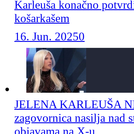
Karleuša konačno potvrd
košarkašem
16. Jun. 2025
0
JELENA KARLEUŠA NE 
zagovornica nasilja nad s
objavama na X-u