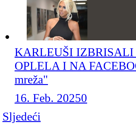
KARLEUŠI IZBRISALI
OPLELA I NA FACEBOOKU
mreža"
16. Feb. 2025
0
Sljedeći