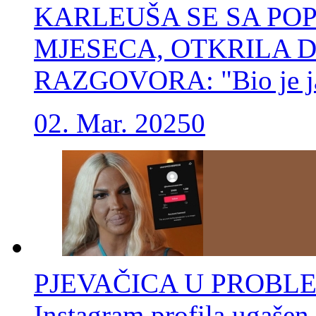
KARLEUŠA SE SA POP
MJESECA, OTKRILA 
RAZGOVORA: "Bio je jak
02. Mar. 2025
0
PJEVAČICA U PROBLEM
Instagram profila ugašen