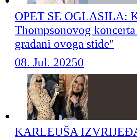
OPET SE OGLASILA: Karl
Thompsonovog koncerta 
građani ovoga stide"
08. Jul. 2025
0
KARLEUŠA IZVRIJEĐ