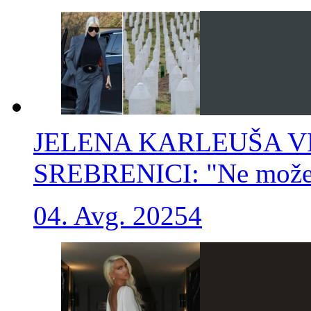
JELENA KARLEUŠA V
SREBRENICI: "Ne može 
04. Avg. 2025
4