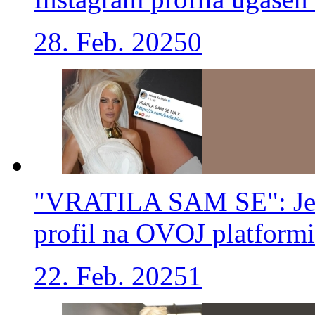
28. Feb. 2025
0
"VRATILA SAM SE": Jele
profil na OVOJ platformi 
22. Feb. 2025
1