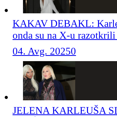
KAKAV DEBAKL: Karleuša
onda su na X-u razotkrili
04. Avg. 2025
0
JELENA KARLEUŠA SL