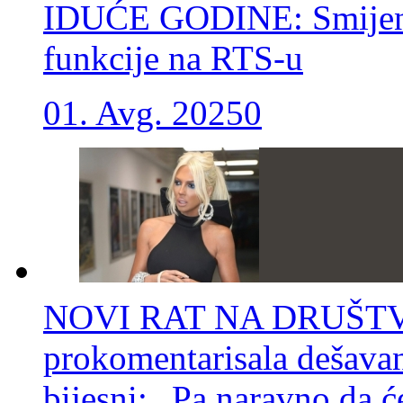
IDUĆE GODINE: Smijenj
funkcije na RTS-u
01. Avg. 2025
0
NOVI RAT NA DRUŠTV
prokomentarisala dešava
bijesni: „Pa naravno da će