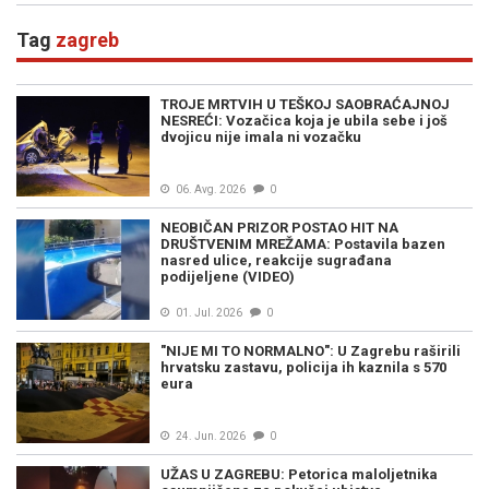
Tag
zagreb
TROJE MRTVIH U TEŠKOJ SAOBRAĆAJNOJ
NESREĆI: Vozačica koja je ubila sebe i još
dvojicu nije imala ni vozačku
06. Avg. 2026
0
NEOBIČAN PRIZOR POSTAO HIT NA
DRUŠTVENIM MREŽAMA: Postavila bazen
nasred ulice, reakcije sugrađana
podijeljene (VIDEO)
01. Jul. 2026
0
"NIJE MI TO NORMALNO": U Zagrebu raširili
hrvatsku zastavu, policija ih kaznila s 570
eura
24. Jun. 2026
0
UŽAS U ZAGREBU: Petorica maloljetnika