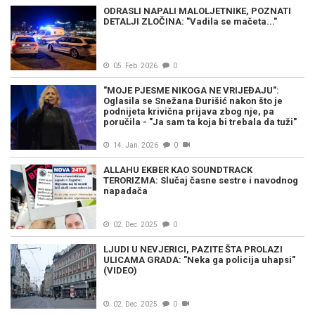
ODRASLI NAPALI MALOLJETNIKE, POZNATI
DETALJI ZLOČINA: "Vadila se mačeta..."
05. Feb. 2026
0
"MOJE PJESME NIKOGA NE VRIJEĐAJU":
Oglasila se Snežana Đurišić nakon što je
podnijeta krivična prijava zbog nje, pa
poručila - "Ja sam ta koja bi trebala da tuži"
14. Jan. 2026
0
ALLAHU EKBER KAO SOUNDTRACK
TERORIZMA: Slučaj časne sestre i navodnog
napadača
02. Dec. 2025
0
LJUDI U NEVJERICI, PAZITE ŠTA PROLAZI
ULICAMA GRADA: "Neka ga policija uhapsi"
(VIDEO)
02. Dec. 2025
0