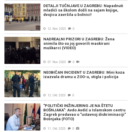
DETALJI TUČNJAVE U ZAGREBU: Napadnuti
mladići sa školom došli na sajam knjige,
dvojica završila u bolnici!
12. Nov. 2025
0
NADREALNI PRIZORI U ZAGREBU: Žena
snimila što su joj govorili maskirani
muškarci (VIDEO)
07. Nov. 2025
0
NEOBIČAN INCIDENT U ZAGREBU: Mini koza
izazvala dramu u ZOO-u, stigla i policija
12. Okt. 2025
0
"POLITIČKI INŽINJERING JE NA ŠTETU
BOŠNJAKA": Avdo Avdić u Islamskom centru
Zagreb predavao o "ustavnoj diskriminaciji"
Bošnjaka (FOTO)
11. Okt. 2025
0