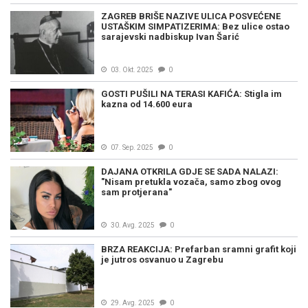
ZAGREB BRIŠE NAZIVE ULICA POSVEĆENE
USTAŠKIM SIMPATIZERIMA: Bez ulice ostao
sarajevski nadbiskup Ivan Šarić
03. Okt. 2025
0
GOSTI PUŠILI NA TERASI KAFIĆA: Stigla im
kazna od 14.600 eura
07. Sep. 2025
0
DAJANA OTKRILA GDJE SE SADA NALAZI:
"Nisam pretukla vozača, samo zbog ovog
sam protjerana"
30. Avg. 2025
0
BRZA REAKCIJA: Prefarban sramni grafit koji
je jutros osvanuo u Zagrebu
29. Avg. 2025
0