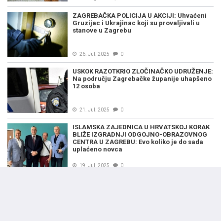
ZAGREBAČKA POLICIJA U AKCIJI: Uhvaćeni
Gruzijac i Ukrajinac koji su provaljivali u
stanove u Zagrebu
26. Jul. 2025
0
USKOK RAZOTKRIO ZLOČINAČKO UDRUŽENJE:
Na području Zagrebačke županije uhapšeno
12 osoba
21. Jul. 2025
0
ISLAMSKA ZAJEDNICA U HRVATSKOJ KORAK
BLIŽE IZGRADNJI ODGOJNO-OBRAZOVNOG
CENTRA U ZAGREBU: Evo koliko je do sada
uplaćeno novca
19. Jul. 2025
0
UŽAS U ZAGREBU: Muškarac zatočio i
silovao Nepalku; već bio u zatvoru zbog
silovanja