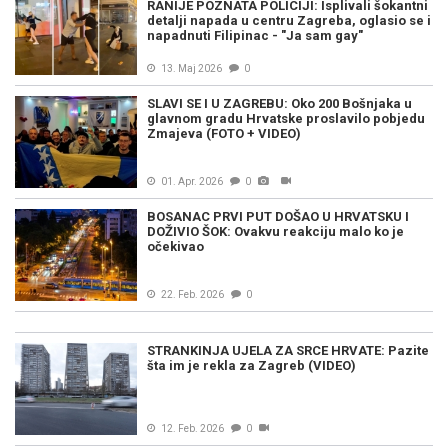
RANIJE POZNATA POLICIJI: Isplivali šokantni
detalji napada u centru Zagreba, oglasio se i
napadnuti Filipinac - "Ja sam gay"
13. Maj 2026
0
SLAVI SE I U ZAGREBU: Oko 200 Bošnjaka u
glavnom gradu Hrvatske proslavilo pobjedu
Zmajeva (FOTO + VIDEO)
01. Apr. 2026
0
BOSANAC PRVI PUT DOŠAO U HRVATSKU I
DOŽIVIO ŠOK: Ovakvu reakciju malo ko je
očekivao
22. Feb. 2026
0
STRANKINJA UJELA ZA SRCE HRVATE: Pazite
šta im je rekla za Zagreb (VIDEO)
12. Feb. 2026
0