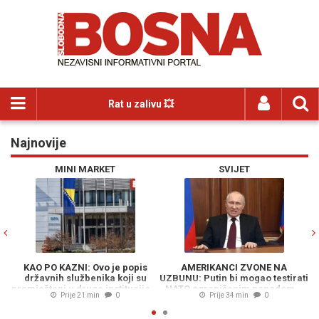
Rat u zalivu 💥
Najnovije
Previous
N
INI MARKET
SVIJET
SP
KAZNI: Ovo je popis
AMERIKANCI ZVONE NA
MOURINHO P
 službenika koji su
UZBUNU: Putin bi mogao testirati
ODLUKE KAPIT
 u druge institucije...
NATO ograničenim napadom...
REPREZENTACI
Prije 21 min
0
Prije 34 min
0
Prije 
Madrida ovakav
nije oč