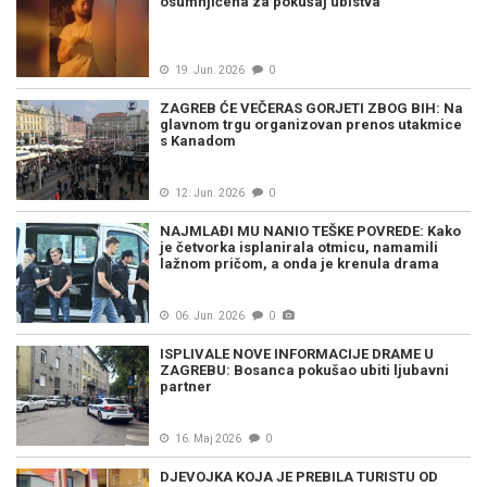
osumnjičena za pokušaj ubistva
19. Jun. 2026
0
ZAGREB ĆE VEČERAS GORJETI ZBOG BIH: Na
glavnom trgu organizovan prenos utakmice
s Kanadom
12. Jun. 2026
0
NAJMLAĐI MU NANIO TEŠKE POVREDE: Kako
je četvorka isplanirala otmicu, namamili
lažnom pričom, a onda je krenula drama
06. Jun. 2026
0
ISPLIVALE NOVE INFORMACIJE DRAME U
ZAGREBU: Bosanca pokušao ubiti ljubavni
partner
16. Maj 2026
0
DJEVOJKA KOJA JE PREBILA TURISTU OD