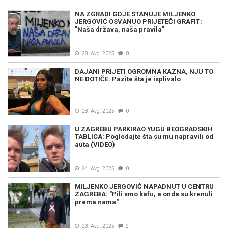
NA ZGRADI GDJE STANUJE MILJENKO
JERGOVIĆ OSVANUO PRIJETEĆI GRAFIT:
"Naša država, naša pravila"
28. Avg. 2025
0
DAJANI PRIJETI OGROMNA KAZNA, NJU TO
NE DOTIČE: Pazite šta je isplivalo
28. Avg. 2025
0
U ZAGREBU PARKIRAO YUGU BEOGRADSKIH
TABLICA: Pogledajte šta su mu napravili od
auta (VIDEO)
24. Avg. 2025
0
MILJENKO JERGOVIĆ NAPADNUT U CENTRU
ZAGREBA: "Pili smo kafu, a onda su krenuli
prema nama"
23. Avg. 2025
2