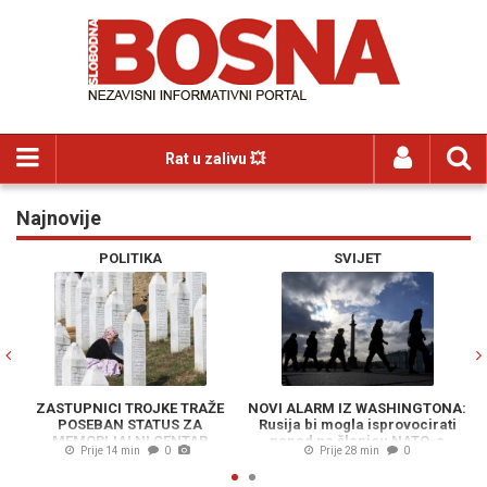
Rat u zalivu 💥
Najnovije
Previous
N
POLITIKA
SVIJET
ASTUPNICI TROJKE TRAŽE
NOVI ALARM IZ WASHINGTONA:
NJEMAČ
POSEBAN STATUS ZA
Rusija bi mogla isprovocirati
ZELENSKOG
MEMORIJALNI CENTAR
napad na članicu NATO-a
ovoga os
Prije 14 min
0
Prije 28 min
0
BRENICA: "Mjesto genocida
moga
e smije zavisiti od dnevne