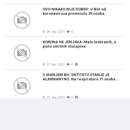
OVO NIKAKO NIJE DOBRO: U BiH od
koronavirusa preminulo 29 osoba
28. Sep. 2021
0
KORONA NE JENJAVA: Malo testiranih, a
puno smrtnih slučajeva
27. Sep. 2021
0
U MANJEM BH. ENTITETU STANJE JE
ALARMANTNO: Nа rеspirаtоru 71 оsоbа...
25. Sep. 2021
0
NOVI COVID-BILTEN ZA BIH: Preminule 32
osobe, novozaraženih je…