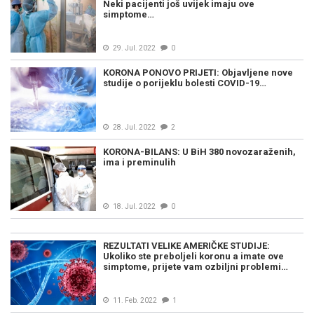
Neki pacijenti još uvijek imaju ove
simptome…
29. Jul. 2022
0
KORONA PONOVO PRIJETI: Objavljene nove
studije o porijeklu bolesti COVID-19…
28. Jul. 2022
2
KORONA-BILANS: U BiH 380 novozaraženih,
ima i preminulih
18. Jul. 2022
0
REZULTATI VELIKE AMERIČKE STUDIJE:
Ukoliko ste preboljeli koronu a imate ove
simptome, prijete vam ozbiljni problemi…
11. Feb. 2022
1