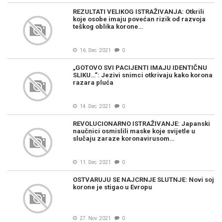
REZULTATI VELIKOG ISTRAŽIVANJA: Otkrili
koje osobe imaju povećan rizik od razvoja
teškog oblika korone…
16. Dec. 2021
0
„GOTOVO SVI PACIJENTI IMAJU IDENTIČNU
SLIKU…“: Jezivi snimci otkrivaju kako korona
razara pluća
14. Dec. 2021
0
REVOLUCIONARNO ISTRAŽIVANJE: Japanski
naučnici osmislili maske koje svijetle u
slučaju zaraze koronavirusom…
11. Dec. 2021
0
OSTVARUJU SE NAJCRNJE SLUTNJE: Novi soj
korone je stigao u Evropu
27. Nov. 2021
0