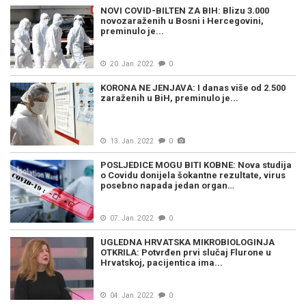
NOVI COVID-BILTEN ZA BIH: Blizu 3.000
novozaraženih u Bosni i Hercegovini,
preminulo je...
20. Jan. 2022
0
KORONA NE JENJAVA: I danas više od 2.500
zaraženih u BiH, preminulo je...
13. Jan. 2022
0
POSLJEDICE MOGU BITI KOBNE: Nova studija
o Covidu donijela šokantne rezultate, virus
posebno napada jedan organ…
07. Jan. 2022
0
UGLEDNA HRVATSKA MIKROBIOLOGINJA
OTKRILA: Potvrđen prvi slučaj Flurone u
Hrvatskoj, pacijentica ima...
04. Jan. 2022
0