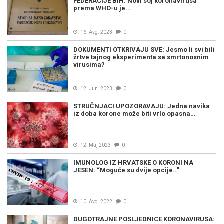
FEDERACIJE BIH: Novi soj koronavirusa
prema WHO-u je...
16. Avg. 2023
0
DOKUMENTI OTKRIVAJU SVE: Jesmo li svi bili
žrtve tajnog eksperimenta sa smrtonosnim
virusima?
12. Jun. 2023
0
STRUČNJACI UPOZORAVAJU: Jedna navika
iz doba korone može biti vrlo opasna…
12. Maj 2023
0
IMUNOLOG IZ HRVATSKE O KORONI NA
JESEN: “Moguće su dvije opcije…”
10. Avg. 2022
0
DUGOTRAJNE POSLJEDNICE KORONAVIRUSA: