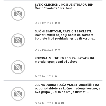
SVE O OMICRONU KOJI JE STIGAO U BIH:
Često "zaobiđe" brzi test
31. Dec. 2021
0
SLIČNI SIMPTOMI, RAZLIČITE BOLESTI:
Doktori otkrili najbolji način da saznate
bolujete li od prehlade, gripe ili korone…
30. Dec. 2021
0
KORONA-MJERE: Stranci za ulazak u BiH
moraju ispunjavati tri uslova
27. Dec. 2021
1
JEDNA DOBRA I LOŠA VIJEST: Američki FDA
odobrio tablete za kućno liječenje korone, ali
ova grupa ljudi ih ne smije uzimati…
24. Dec. 2021
0