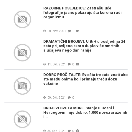
RAZORNE POSLJEDICE: Zastrašujuće
fotografije jasno pokazuju šta korona radi
organizmu
08. Nov. 2021
0
DRAMATIČNI BROJEVI: U BiH u posljednja 24
sata prijavljeno skoro duplo više smrtnih
slučajeva nego dan ranije
11. Okt. 2021
0
DOBRO PROČITAJTE: Evo šta trebate znati ako
ste među onima koji primaju treću dozu
vakcine
09. Okt. 2021
0
BROJEVI SVE GOVORE: Stanje u Bosni i
Hercegovini nije dobro, 1.000 novozaraženih
i...
30. Sep. 2021
0