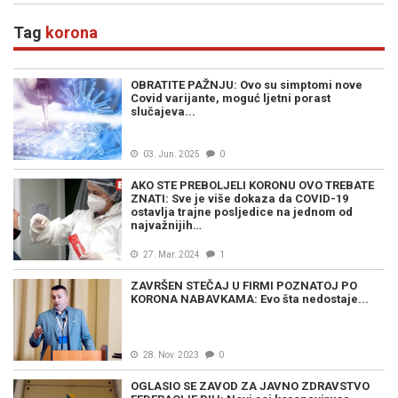
politike"
Tag
korona
OBRATITE PAŽNJU: Ovo su simptomi nove
Covid varijante, moguć ljetni porast
slučajeva...
03. Jun. 2025
0
AKO STE PREBOLJELI KORONU OVO TREBATE
ZNATI: Sve je više dokaza da COVID-19
ostavlja trajne posljedice na jednom od
najvažnijih…
27. Mar. 2024
1
ZAVRŠEN STEČAJ U FIRMI POZNATOJ PO
KORONA NABAVKAMA: Evo šta nedostaje...
28. Nov. 2023
0
OGLASIO SE ZAVOD ZA JAVNO ZDRAVSTVO