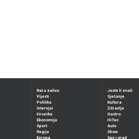
Rat u zalivu
Jeste li znali
Vijesti
Sjećanje
Politika
Kultura
Intervjui
Zdravlje
Hronika
Gastro
Ekonomija
HiTec
Sport
Auto
Regija
Show
Evropa
Sex i grad