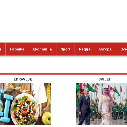
i
Hronika
Ekonomija
Sport
Regija
Evropa
Sve
ZDRAVLJE
SVIJET