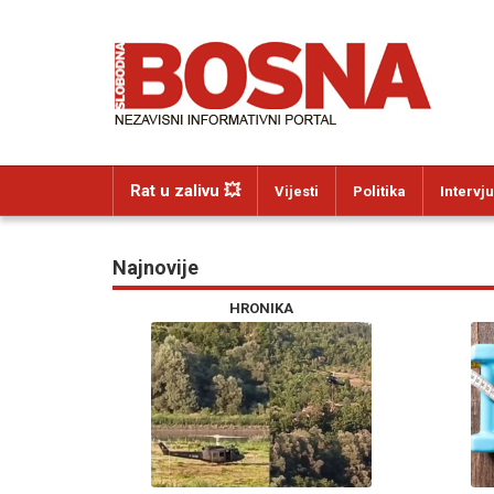
Rat u zalivu 💥
Vijesti
Politika
Intervju
Najnovije
HRONIKA