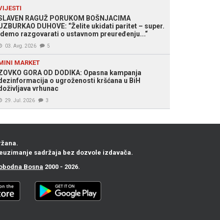
VIJESTI
SLAVEN RAGUŽ PORUKOM BOŠNJACIMA
UZBURKAO DUHOVE: “Želite ukidati paritet – super.
Idemo razgovarati o ustavnom preuređenju...“
03. Avg. 2026
5
MINI MARKET
ZOVKO GORA OD DODIKA: Opasna kampanja
dezinformacija o ugroženosti kršćana u BiH
doživljava vrhunac
29. Jul. 2026
3
ržana.
euzimanje sadržaja bez dozvole izdavača.
obodna Bosna
2000 - 2026.