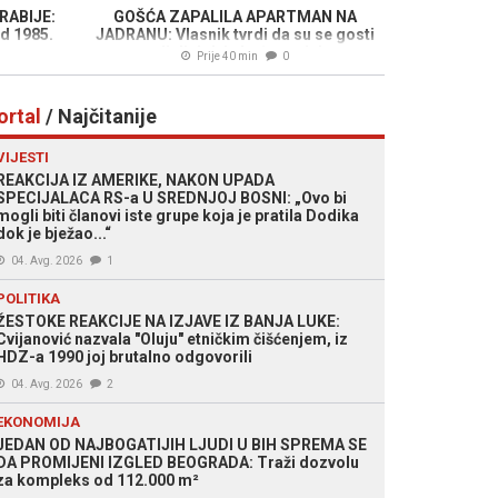
RABIJE:
GOŠĆA ZAPALILA APARTMAN NA
od 1985.
JADRANU: Vlasnik tvrdi da su se gosti
smijali dok je kuća gorjela
Prije 40 min
0
ortal
/ Najčitanije
VIJESTI
REAKCIJA IZ AMERIKE, NAKON UPADA
SPECIJALACA RS-a U SREDNJOJ BOSNI: „Ovo bi
mogli biti članovi iste grupe koja je pratila Dodika
dok je bježao...“
04. Avg. 2026
1
POLITIKA
ŽESTOKE REAKCIJE NA IZJAVE IZ BANJA LUKE:
Cvijanović nazvala "Oluju" etničkim čišćenjem, iz
HDZ-a 1990 joj brutalno odgovorili
04. Avg. 2026
2
EKONOMIJA
JEDAN OD NAJBOGATIJIH LJUDI U BIH SPREMA SE
DA PROMIJENI IZGLED BEOGRADA: Traži dozvolu
za kompleks od 112.000 m²