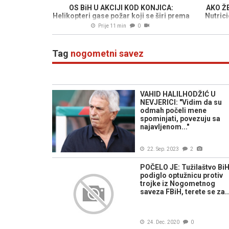
OS BiH U AKCIJI KOD KONJICA:
AKO ŽE
Helikopteri gase požar koji se širi prema
Nutrici
planini
Prije 11 min
0
Tag
nogometni savez
VAHID HALILHODŽIĆ U
NEVJERICI: "Vidim da su
odmah počeli mene
spominjati, povezuju sa
najavljenom..."
22. Sep. 2023
2
POČELO JE: Tužilaštvo Bi
podiglo optužnicu protiv
trojke iz Nogometnog
saveza FBiH, terete se za..
24. Dec. 2020
0