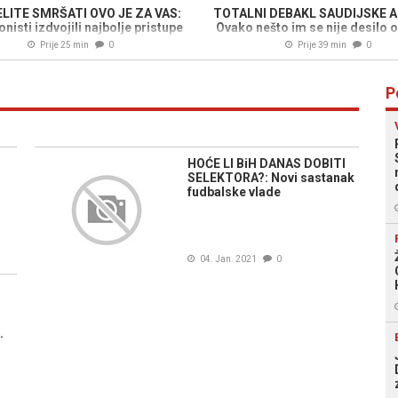
LITE SMRŠATI OVO JE ZA VAS:
TOTALNI DEBAKL SAUDIJSKE A
onisti izdvojili najbolje pristupe
Ovako nešto im se nije desilo 
za skidanje kilograma
godine
Prije 25 min
0
Prije 39 min
0
P
HOĆE LI BiH DANAS DOBITI
SELEKTORA?: Novi sastanak
fudbalske vlade
04. Jan. 2021
0
H
.