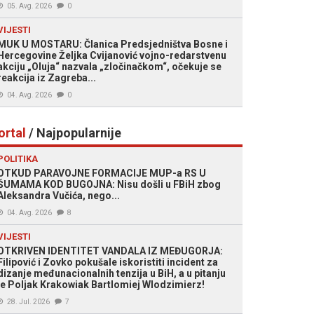
05. Avg. 2026
0
VIJESTI
MUK U MOSTARU: Članica Predsjedništva Bosne i
Hercegovine Željka Cvijanović vojno-redarstvenu
akciju „Oluja“ nazvala „zločinačkom“, očekuje se
reakcija iz Zagreba...
04. Avg. 2026
0
ortal
/ Najpopularnije
POLITIKA
OTKUD PARAVOJNE FORMACIJE MUP-a RS U
ŠUMAMA KOD BUGOJNA: Nisu došli u FBiH zbog
Aleksandra Vučića, nego...
04. Avg. 2026
8
VIJESTI
OTKRIVEN IDENTITET VANDALA IZ MEĐUGORJA:
Filipović i Zovko pokušale iskoristiti incident za
dizanje međunacionalnih tenzija u BiH, a u pitanju
je Poljak Krakowiak Bartlomiej Wlodzimierz!
28. Jul. 2026
7