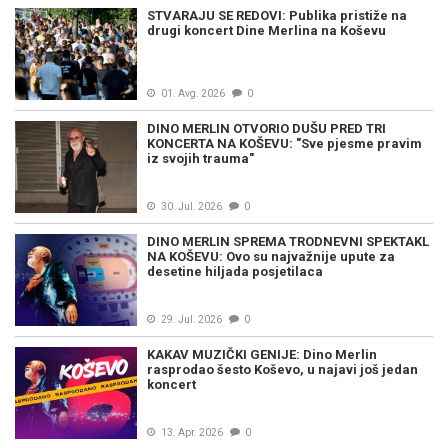
STVARAJU SE REDOVI: Publika pristiže na
drugi koncert Dine Merlina na Koševu
01. Avg. 2026
0
DINO MERLIN OTVORIO DUŠU PRED TRI
KONCERTA NA KOŠEVU: "Sve pjesme pravim
iz svojih trauma"
30. Jul. 2026
0
DINO MERLIN SPREMA TRODNEVNI SPEKTAKL
NA KOŠEVU: Ovo su najvažnije upute za
desetine hiljada posjetilaca
29. Jul. 2026
0
KAKAV MUZIČKI GENIJE: Dino Merlin
rasprodao šesto Koševo, u najavi još jedan
koncert
13. Apr. 2026
0