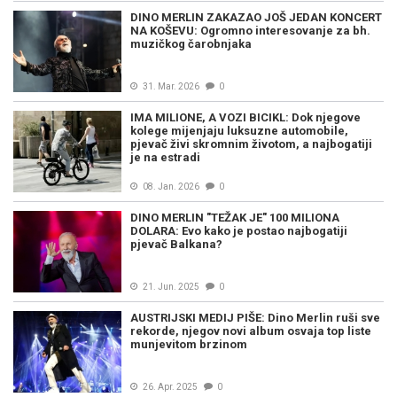
DINO MERLIN ZAKAZAO JOŠ JEDAN KONCERT
NA KOŠEVU: Ogromno interesovanje za bh.
muzičkog čarobnjaka
31. Mar. 2026
0
IMA MILIONE, A VOZI BICIKL: Dok njegove
kolege mijenjaju luksuzne automobile,
pjevač živi skromnim životom, a najbogatiji
je na estradi
08. Jan. 2026
0
DINO MERLIN "TEŽAK JE" 100 MILIONA
DOLARA: Evo kako je postao najbogatiji
pjevač Balkana?
21. Jun. 2025
0
AUSTRIJSKI MEDIJ PIŠE: Dino Merlin ruši sve
rekorde, njegov novi album osvaja top liste
munjevitom brzinom
26. Apr. 2025
0