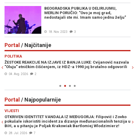
BEOGRADSKA PUBLIKA U DELIRIJUMU,
MERLIN PORUČIO: "Ovo je moj grad,
nedostajali ste mi. Imam samo jednu želju"
18. Nov. 2023
3
Portal
/ Najčitanije
Previous
N
POLITIKA
E
ŽESTOKE REAKCIJE NA IZJAVE IZ BANJA LUKE: Cvijanović nazvala
JE
"Oluju" etničkim čišćenjem, iz HDZ-a 1990 joj brutalno odgovorili
IZ
04. Avg. 2026
2
Portal
/ Najpopularnije
Previous
N
VIJESTI
VI
OTKRIVEN IDENTITET VANDALA IZ MEĐUGORJA: Filipović i Zovko
S
pokušale iskoristiti incident za dizanje međunacionalnih tenzija u
“Ž
BiH, a u pitanju je Poljak Krakowiak Bartlomiej Wlodzimierz!
pr
28. Jul. 2026
7