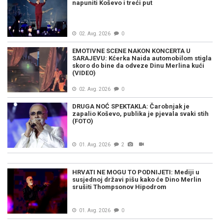
napuniti Koševo i treći put
02. Avg. 2026
0
EMOTIVNE SCENE NAKON KONCERTA U
SARAJEVU: Kćerka Naida automobilom stigla
skoro do bine da odveze Dinu Merlina kući
(VIDEO)
02. Avg. 2026
0
DRUGA NOĆ SPEKTAKLA: Čarobnjak je
zapalio Koševo, publika je pjevala svaki stih
(FOTO)
01. Avg. 2026
2
HRVATI NE MOGU TO PODNIJETI: Mediji u
susjednoj državi pišu kako će Dino Merlin
srušiti Thompsonov Hipodrom
01. Avg. 2026
0