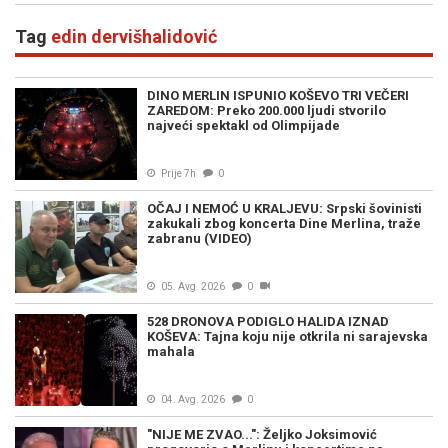
Tag
edin dervišhalidović
DINO MERLIN ISPUNIO KOŠEVO TRI VEČERI
ZAREDOM: Preko 200.000 ljudi stvorilo
najveći spektakl od Olimpijade
Prije 7h
0
OČAJ I NEMOĆ U KRALJEVU: Srpski šovinisti
zakukali zbog koncerta Dine Merlina, traže
zabranu (VIDEO)
05. Avg. 2026
0
528 DRONOVA PODIGLO HALIDA IZNAD
KOŠEVA: Tajna koju nije otkrila ni sarajevska
mahala
04. Avg. 2026
0
"NIJE ME ZVAO...": Željko Joksimović