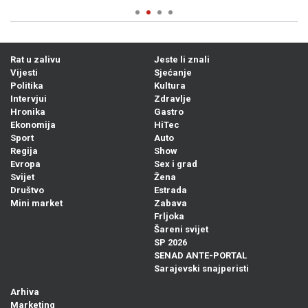
Rat u zalivu
Jeste li znali
Vijesti
Sjećanje
Politika
Kultura
Intervjui
Zdravlje
Hronika
Gastro
Ekonomija
HiTec
Sport
Auto
Regija
Show
Evropa
Sex i grad
Svijet
Žena
Društvo
Estrada
Mini market
Zabava
Frljoka
Šareni svijet
SP 2026
SENAD ANTE-PORTAL
Sarajevski snajperisti
Arhiva
Marketing