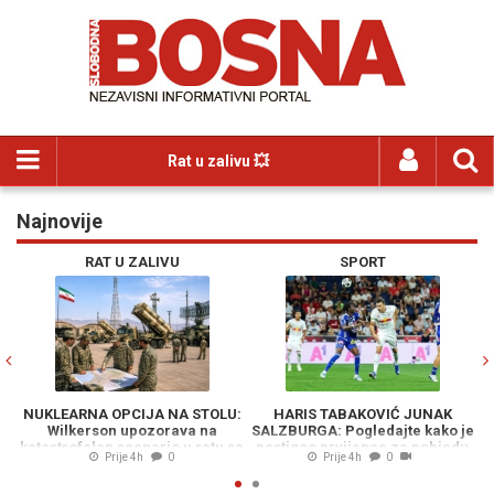
Rat u zalivu 💥
Najnovije
Previous
N
RAT U ZALIVU
SPORT
 O
NUKLEARNA OPCIJA NA STOLU:
HARIS TABAKOVIĆ JUNAK
F
ji
Wilkerson upozorava na
SALZBURGA: Pogledajte kako je
ao
katastrofalan scenario u ratu sa
postigao prvijenac za pobjedu
Prije 4h
0
Prije 4h
0
Iranom
protiv Pafosa (VIDEO)