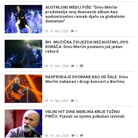
AUSTRIJSKI MEDIJ PIŠE: "Dino Merlin
predstavlja svoj dvanaesti album kao
audiovizuelno remek-djelo sa globalnim
dometom"
19. Apr. 2025
0
BH. MUZIČKA ZVIJEZDA NEZAUSTAVLJIVO
KORAČA: Dino Merlin postavio još jedan
rekord
01. Dec. 2024
0
RASPRODAJE DVORANE KAO OD ŠALE: Dino
Merlin zakazao i drugi koncert u Berlinu
14. Sep. 2024
0
VELIKI HIT DINE MERLINA KRIJE TUŽNU
PRIČU: Pjevač se njome pokušao izvinuti
14. Jun. 2024
0