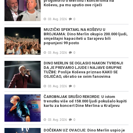
progovorio o Merlinu i koncertima na
Koševu, pa mu uputio ove riječi
03. Avg. 2026
0
MUZIČKI SPEKTAKL NA KOŠEVU U
BROJKAMA: Dino Merlin okupio 200.000 ljudi,
smještajni kapaciteti u Sarajevu bili
popunjeni 99 posto
03. Avg. 2026
0
DINO MERLIN SE OGLASIO NAKON TVRDNJI
DA JE PREVARIO LJUDE I NAJAVE GRUPNE
TUŽBE: Poslije Koševa priznao KAKO SE
OSJEĆAO, obratio se svim fanovima
03. Avg. 2026
0
ČAROBNJAK SRUŠIO REKORDE: U istom
trenutku više od 158.000 ljudi pokušalo kupiti
kartu za koncert Dine Merlina u Kraljevu
03. Avg. 2026
0
DOČEKAN UZ OVACIJE: Dino Merlin uspio je