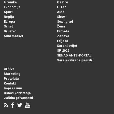
Hronika
Gastro
Ekonomija
HiTec
Sport
Auto
Regija
Show
Evropa
Sex i grad
Svijet
Žena
Društvo
Estrada
Mini market
Zabava
Frljoka
Šareni svijet
SP 2026
SENAD ANTE-PORTAL
Sarajevski snajperisti
Arhiva
Marketing
Pretplata
Kontakt
Impressum
Uslovi korištenja
Zaštita privatnosti