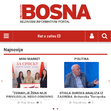
Rat u zalivu 💥
Najnovije
Previous
N
MINI MARKET
POLITIKA
"ZDRAVLJE ŽENA NIJE
STIGLA SUROVA ANALIZA IZ
PRIVILEGIJA, NEGO OSNOVNO
ZAGREBA: Britanska "Evropska
BI
PRAVO": Forum žena SPS
konfederacija" je čisti promašaj,
Prije 18 min
0
Prije 28 min
0
pokreće inicijativu za uvođenje
Puhovski objasnio zašto je to
b
menstrualnog odsustva
bezopasna iluzija za Zapadni