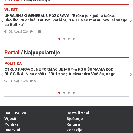
Previous
N
VIJESTI
VI
UKRAJINSKI GENERAL UPOZORAVA: "Brčko je ključna tačka.
PR
Ukoliko RS odluči zauzeti koridor, NATO-a će morati povući snage
Am
sa Baltika"
08. Avg. 2026
1
Portal
/ Najpopularnije
Previous
N
POLITIKA
VI
OTKUD PARAVOJNE FORMACIJE MUP-a RS U ŠUMAMA KOD
OT
BUGOJNA: Nisu došli u FBiH zbog Aleksandra Vučića, nego...
po
Bi
04. Avg. 2026
8
Rat u zalivu
Jeste li znali
Vijesti
Sjećanje
Politika
Kultura
Intervjui
Zdravlje