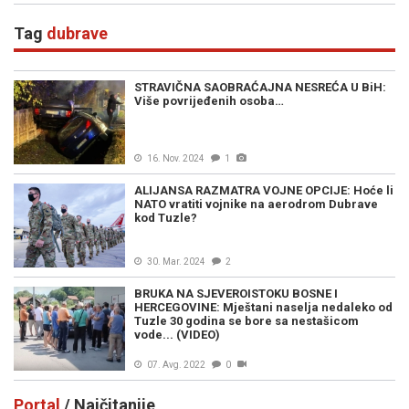
Balkan!
Tag
dubrave
STRAVIČNA SAOBRAĆAJNA NESREĆA U BiH:
Više povrijeđenih osoba…
16. Nov. 2024
1
ALIJANSA RAZMATRA VOJNE OPCIJE: Hoće li
NATO vratiti vojnike na aerodrom Dubrave
kod Tuzle?
30. Mar. 2024
2
BRUKA NA SJEVEROISTOKU BOSNE I
HERCEGOVINE: Mještani naselja nedaleko od
Tuzle 30 godina se bore sa nestašicom
vode... (VIDEO)
07. Avg. 2022
0
Portal
/ Najčitanije