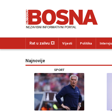
Rat u zalivu 💥
Vijesti
Politika
Intervju
Najnovije
SPORT