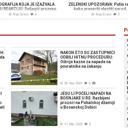
GRAFIJA KOJA JE IZAZVALA
ZELENSKI UPOZORAVA: Putin ra
 REAKCIJU: Suljagić prozvao
kako prevariti vlastiti narod
Cvijanović zbog škole u Roćeviću
provesti masovnu mobilizaciju, a
Prije 16 min
0
Prije 31 min
0
su zarobljenici iz Srebrenice bili
zatočeni, mučeni i ubijani
P
H:
NAKON ŠTO SU ZASTUPNICI
 da
ODBILI HITNU PROCEDURU:
Oštrije kazne za napade na
povratnike na čekanju
28. Nov. 2025
0
I
JESU LI POČELI NAPADI NA
BOŠNJAKE U RS: Razbijeni
o
prozori na Puhalskoj džamiji
ali
u Bosanskoj Dubici
11. Mar. 2025
0