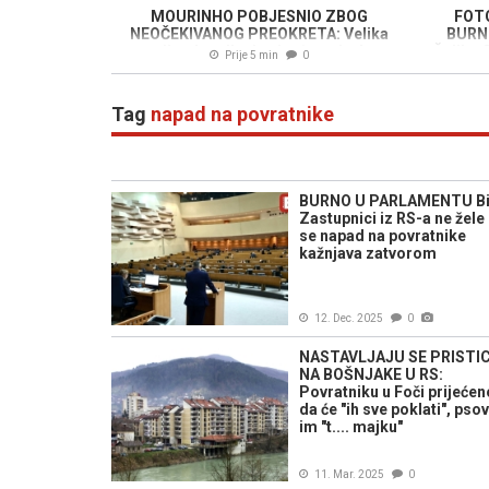
MOURINHO POBJESNIO ZBOG
FOTO
NEOČEKIVANOG PREOKRETA: Velika
BURNU
zvijezda odlazi najvećem rivalu
Željku 
Prije 5 min
0
u kojoj 
Tag
napad na povratnike
BURNO U PARLAMENTU Bi
Zastupnici iz RS-a ne žele
se napad na povratnike
kažnjava zatvorom
12. Dec. 2025
0
NASTAVLJAJU SE PRISTIC
NA BOŠNJAKE U RS:
Povratniku u Foči prijećen
da će "ih sve poklati", psov
im "t.... majku"
11. Mar. 2025
0