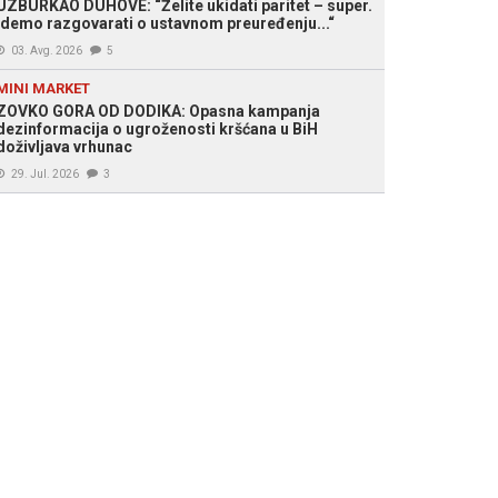
UZBURKAO DUHOVE: “Želite ukidati paritet – super.
Idemo razgovarati o ustavnom preuređenju...“
03. Avg. 2026
5
MINI MARKET
ZOVKO GORA OD DODIKA: Opasna kampanja
dezinformacija o ugroženosti kršćana u BiH
doživljava vrhunac
29. Jul. 2026
3