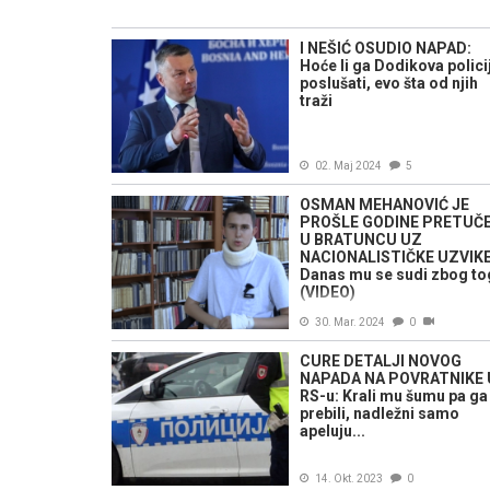
I NEŠIĆ OSUDIO NAPAD:
Hoće li ga Dodikova polici
poslušati, evo šta od njih
traži
02. Maj 2024
5
OSMAN MEHANOVIĆ JE
PROŠLE GODINE PRETUČ
U BRATUNCU UZ
NACIONALISTIČKE UZVIKE
Danas mu se sudi zbog to
(VIDEO)
30. Mar. 2024
0
CURE DETALJI NOVOG
NAPADA NA POVRATNIKE 
RS-u: Krali mu šumu pa ga
prebili, nadležni samo
apeluju...
14. Okt. 2023
0