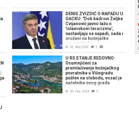
DENIS ZVIZDIĆ O NAPADU U
ja
GACKU: "Dok kadrovi Željke
Cvijanović javno lažu o
'islamskom terorizmu',
nastavljaju se napadi, sada i
oružani na bošnjačke
povratnike"
02. Maj 2024
5
U RS STANJE REDOVNO:
EN
Osumnjičeni za
premlaćivanje bošnjačkog
:
povratnika u Višegradu
ga
pušten na slobodu, vozač je
načelnika ovog grada
03. Feb. 2024
0
U