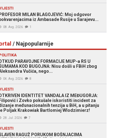
VIJESTI
PROFESOR MILAN BLAGOJEVIĆ: Moj odgovor
pokvarenjacima iz Ambasade Rusije u Sarajevu...
08. Avg. 2026
1
ortal
/ Najpopularnije
POLITIKA
OTKUD PARAVOJNE FORMACIJE MUP-a RS U
ŠUMAMA KOD BUGOJNA: Nisu došli u FBiH zbog
Aleksandra Vučića, nego...
04. Avg. 2026
8
VIJESTI
OTKRIVEN IDENTITET VANDALA IZ MEĐUGORJA:
Filipović i Zovko pokušale iskoristiti incident za
dizanje međunacionalnih tenzija u BiH, a u pitanju
je Poljak Krakowiak Bartlomiej Wlodzimierz!
28. Jul. 2026
7
VIJESTI
SLAVEN RAGUŽ PORUKOM BOŠNJACIMA