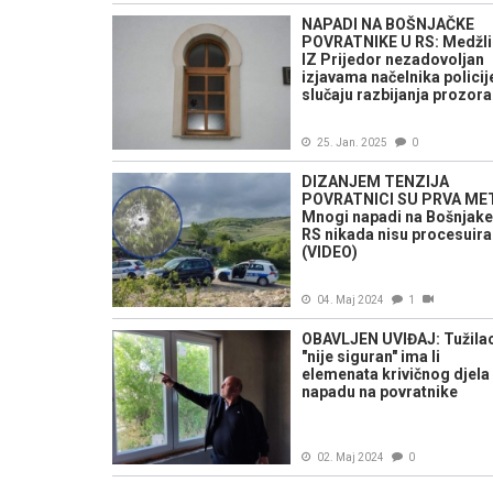
NAPADI NA BOŠNJAČKE
POVRATNIKE U RS: Medžli
IZ Prijedor nezadovoljan
izjavama načelnika policij
slučaju razbijanja prozora
25. Jan. 2025
0
DIZANJEM TENZIJA
POVRATNICI SU PRVA ME
Mnogi napadi na Bošnjake
RS nikada nisu procesuira
(VIDEO)
04. Maj 2024
1
OBAVLJEN UVIĐAJ: Tužila
"nije siguran" ima li
elemenata krivičnog djela
napadu na povratnike
02. Maj 2024
0