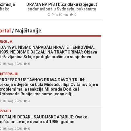
zmišlja
DRAMA NA PISTI: Za dlaku izbjegnut
, kako
sudar aviona u Sydneyju, pokrenuta
 da je...
istraga (VIDEO)
Prije 40 min
0
ortal
/ Najčitanije
REGIJA
"DA 1991. NISMO NAPADALI HRVATE TENKOVIMA,
1995. NE BISMO BJEŽALI NA TRAKTORIMA": Objava
državljanina Srbije podigla prašinu u susjedstvu
06. Avg. 2026
0
INTERVJUI
PROFESOR USTAVNOG PRAVA DAVOR TRLIN:
Lekcija odvjetniku Luki Mišetiću, Ilija Cvitanović je u
problemima, a reakcija Milorada Dodika i
Ambasade Rusije ima samo jedan cilj...
07. Avg. 2026
3
SVIJET
TOTALNI DEBAKL SAUDIJSKE ARABIJE: Ovako
nešto im se nije desilo od 1985. godine
06. Avg. 2026
0