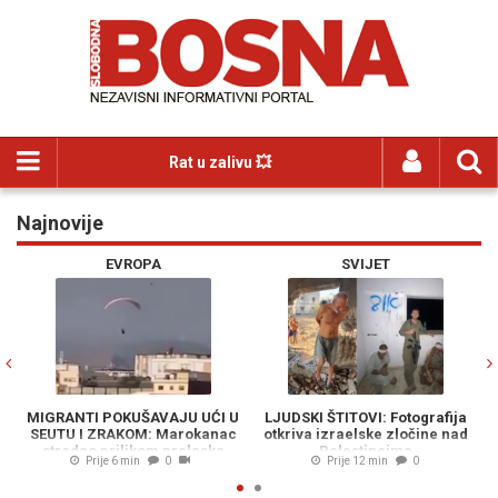
Rat u zalivu 💥
Najnovije
Previous
N
EVROPA
SVIJET
MIGRANTI POKUŠAVAJU UĆI U
LJUDSKI ŠTITOVI: Fotografija
SEUTU I ZRAKOM: Marokanac
otkriva izraelske zločine nad
stradao prilikom prelaska
Palestincima
Prije 6 min
0
Prije 12 min
0
granice paraglajderom (VIDEO)
s