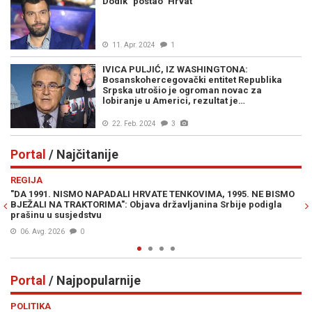
Dodik "postao" Hrvat
11. Apr. 2024
1
IVICA PULJIĆ, IZ WASHINGTONA:
Bosanskohercegovački entitet Republika
Srpska utrošio je ogroman novac za
lobiranje u Americi, rezultat je…
22. Feb. 2024
3
Portal
/ Najčitanije
Previous
N
REGIJA
IN
"DA 1991. NISMO NAPADALI HRVATE TENKOVIMA, 1995. NE BISMO
PR
BJEŽALI NA TRAKTORIMA": Objava državljanina Srbije podigla
Lu
prašinu u susjedstvu
Mi
06. Avg. 2026
0
Portal
/ Najpopularnije
Previous
N
POLITIKA
VI