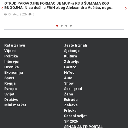
OTKUD PARAVOJNE FORMACIJE MUP-a RS U ŠUMAMA KOD
OT
BUGOJNA: Nisu došli u FBiH zbog Aleksandra Vučića, nego...
po
Bi
04. Avg. 2026
8
Rat u zalivu
Jeste li znali
Vijesti
Sjećanje
Politika
Kultura
Intervjui
Zdravlje
Hronika
Gastro
Ekonomija
HiTec
Sport
Auto
Regija
Show
Evropa
Sex i grad
Svijet
Žena
Društvo
Estrada
Mini market
Zabava
Frljoka
Šareni svijet
SP 2026
SENAD ANTE-PORTAL