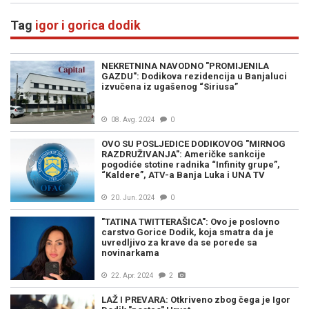
Tag
igor i gorica dodik
NEKRETNINA NAVODNO "PROMIJENILA
GAZDU": Dodikova rezidencija u Banjaluci
izvučena iz ugašenog “Siriusa”
08. Avg. 2024
0
OVO SU POSLJEDICE DODIKOVOG "MIRNOG
RAZDRUŽIVANJA": Američke sankcije
pogodiće stotine radnika “Infinity grupe”,
“Kaldere”, ATV-a Banja Luka i UNA TV
20. Jun. 2024
0
"TATINA TWITTERAŠICA": Ovo je poslovno
carstvo Gorice Dodik, koja smatra da je
uvredljivo za krave da se porede sa
novinarkama
22. Apr. 2024
2
LAŽ I PREVARA: Otkriveno zbog čega je Igor