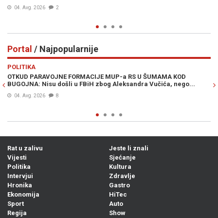
pr
04. Avg. 2026
2
Portal
/ Najpopularnije
Previous
N
POLITIKA
VI
OTKUD PARAVOJNE FORMACIJE MUP-a RS U ŠUMAMA KOD
OT
BUGOJNA: Nisu došli u FBiH zbog Aleksandra Vučića, nego...
po
Bi
04. Avg. 2026
8
Rat u zalivu
Jeste li znali
Vijesti
Sjećanje
Politika
Kultura
Intervjui
Zdravlje
Hronika
Gastro
Ekonomija
HiTec
Sport
Auto
Regija
Show