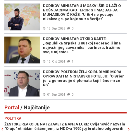
DODIKOV MINISTAR U MOSKVI ŠIRIO LAŽI O
BOŠNJACIMA KAO TERORISTIMA; JAHJA
MUHASILOVIĆ KAŽE: "U BiH ne postoje
nikakve grupe koje su za šerijat"
18. Sep. 2025
0
DODIKOV MINISTAR OTKRIO KARTE:
„Republika Srpska u Ruskoj Federaciji ima
najvažnijeg saveznika i partnera, tražimo
svoje mjesto u…“
15. Okt. 2024
1
DODIKOV POLTRON ŽELJKO BUDIMIR MORA
OPRAVDATI MINISTARSKU FOTELJU: "O'Brien
je iz generacije diplomata koji lično mrze
RS"
01. Sep. 2024
0
Portal
/ Najčitanije
Previous
N
POLITIKA
R
ŽESTOKE REAKCIJE NA IZJAVE IZ BANJA LUKE: Cvijanović nazvala
"D
"Oluju" etničkim čišćenjem, iz HDZ-a 1990 joj brutalno odgovorili
BJ