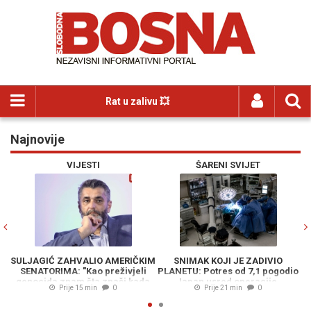
Rat u zalivu 💥
Najnovije
Previous
N
VIJESTI
ŠARENI SVIJET
SULJAGIĆ ZAHVALIO AMERIČKIM
SNIMAK KOJI JE ZADIVIO
U
SENATORIMA: "Kao preživjeli
PLANETU: Potres od 7,1 pogodio
genocida znam šta znači kada
Japan usred operacije,
Prije 15 min
0
Prije 21 min
0
neko odbije okrenuti glavu"
pogledajte reakciju ovih hirurga
(VIDEO)