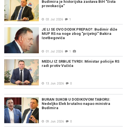
Budimira je historijska zastava BiH "čista
provokacija"
03. Jul. 2026
1
JE LI SE OVO DODIK PREPAO?: Budimir diže
MUP RS na noge zbog "prijetnji" Bakira
Izetbegovića
01. Jul. 2026
1
MEDIJ IZ SRBIJE TVRDI: Ministar policije RS
radi protiv Vučića
13. Jun. 2026
0
BURAN SUKOB U DODIKOVOM TABORU:
Nedeljko Elek brutalno napao ministra
Budimira
09. Jun. 2026
0