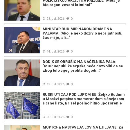
POLICIJSKOJ AKCIJI NA PALAMA: "Meta je
bio organizovani kriminal"
23. Jul. 2026
0
MINISTAR BUDIMIR NAKON DRAME NA
PALAMA: "Ako je neko doživio neprijatnosti,
žao mi je, ali..."
14. Jul. 2026
0
DODIK SE OBRUŠIO NA NAČELNIKA PALA:
"MUP Republike Srpske neće dozvoliti da se
zbog bilo čijeg profita dogodi..."
12. Jul. 2026
0
RUSKI UTICAJ POD LUPOM EU: Željko Budimir
u Moskvi potpisao memorandum s čovjekom
s crne liste, Brisel poslao hitno upozorenje
06. Jul. 2026
0
MUP RS-a NASTAVLJA LOV NA LJILJANE: Za