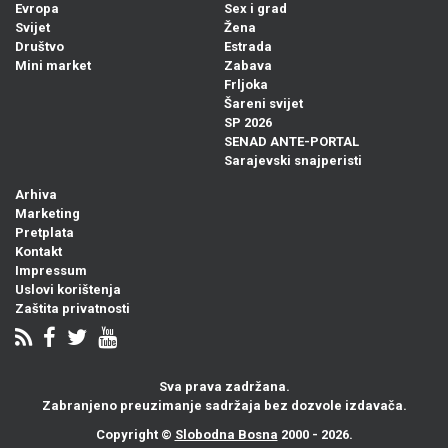
Evropa
Sex i grad
Svijet
Žena
Društvo
Estrada
Mini market
Zabava
Frljoka
Šareni svijet
SP 2026
SENAD ANTE-PORTAL
Sarajevski snajperisti
Arhiva
Marketing
Pretplata
Kontakt
Impressum
Uslovi korištenja
Zaštita privatnosti
Sva prava zadržana.
Zabranjeno preuzimanje sadržaja bez dozvole izdavača.
Copyright ©
Slobodna Bosna
2000 - 2026.