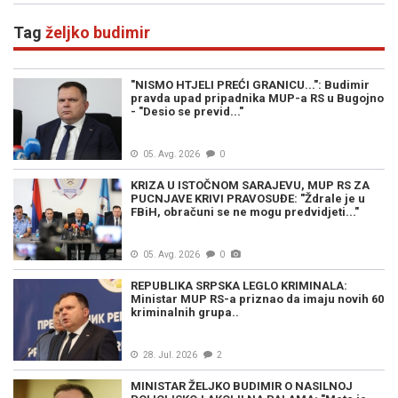
Tag
željko budimir
"NISMO HTJELI PREĆI GRANICU...": Budimir
pravda upad pripadnika MUP-a RS u Bugojno
- "Desio se previd..."
05. Avg. 2026
0
KRIZA U ISTOČNOM SARAJEVU, MUP RS ZA
PUCNJAVE KRIVI PRAVOSUĐE: "Ždrale je u
FBiH, obračuni se ne mogu predvidjeti..."
05. Avg. 2026
0
REPUBLIKA SRPSKA LEGLO KRIMINALA:
Ministar MUP RS-a priznao da imaju novih 60
kriminalnih grupa..
28. Jul. 2026
2
MINISTAR ŽELJKO BUDIMIR O NASILNOJ