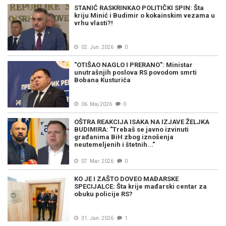
STANIĆ RASKRINKAO POLITIČKI SPIN: Šta
kriju Minić i Budimir o kokainskim vezama u
vrhu vlasti?!
02. Jun. 2026
0
"OTIŠAO NAGLO I PRERANO": Ministar
unutrašnjih poslova RS povodom smrti
Bobana Kusturića
06. Maj 2026
0
OŠTRA REAKCIJA ISAKA NA IZJAVE ŽELJKA
BUDIMIRA: "Trebaš se javno izvinuti
građanima BiH zbog iznošenja
neutemeljenih i štetnih..."
07. Mar. 2026
0
KO JE I ZAŠTO DOVEO MAĐARSKE
SPECIJALCE: Šta krije mađarski centar za
obuku policije RS?
31. Jan. 2026
1