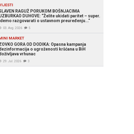
VIJESTI
SLAVEN RAGUŽ PORUKOM BOŠNJACIMA
UZBURKAO DUHOVE: “Želite ukidati paritet – super.
Idemo razgovarati o ustavnom preuređenju...“
03. Avg. 2026
5
MINI MARKET
ZOVKO GORA OD DODIKA: Opasna kampanja
dezinformacija o ugroženosti kršćana u BiH
doživljava vrhunac
29. Jul. 2026
3