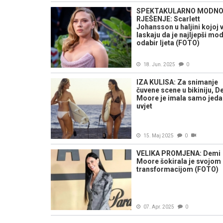
SPEKTAKULARNO MODN
RJEŠENJE: Scarlett
Johansson u haljini kojoj 
laskaju da je najljepši mo
odabir ljeta (FOTO)
18. Jun. 2025
0
IZA KULISA: Za snimanje
čuvene scene u bikiniju, D
Moore je imala samo jeda
uvjet
15. Maj 2025
0
VELIKA PROMJENA: Demi
Moore šokirala je svojom
transformacijom (FOTO)
07. Apr. 2025
0