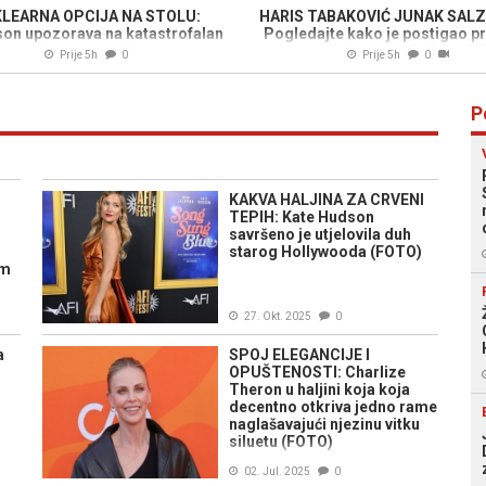
LEARNA OPCIJA NA STOLU:
HARIS TABAKOVIĆ JUNAK SAL
son upozorava na katastrofalan
Pogledajte kako je postigao pr
scenario u ratu sa Iranom
za pobjedu protiv Pafosa (V
Prije 5h
0
Prije 5h
0
P
O
KAKVA HALJINA ZA CRVENI
TEPIH: Kate Hudson
savršeno je utjelovila duh
starog Hollywooda (FOTO)
im
27. Okt. 2025
0
a
SPOJ ELEGANCIJE I
OPUŠTENOSTI: Charlize
Theron u haljini koja koja
decentno otkriva jedno rame
naglašavajući njezinu vitku
siluetu (FOTO)
02. Jul. 2025
0