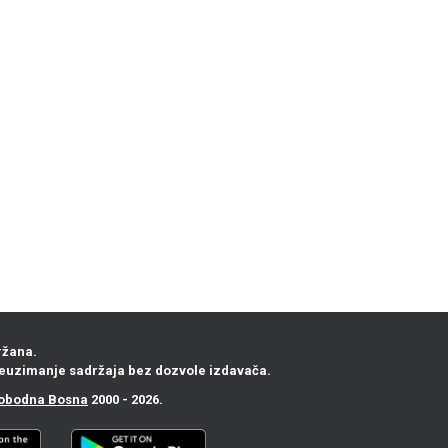
ržana.
euzimanje sadržaja bez dozvole izdavača.
obodna Bosna
2000 - 2026.