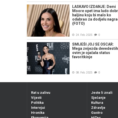
LASKAVO IZDANJE: Demi
Moore opet ima ludo dob
haljinu koju bi malo ko
odabrao za dodjelu nagr
(FOTO)
24. Feb. 2025
0
SMIJEŠI JOJ SE OSCAR:
Mega zvijezda devedestih
ovim je ojačala status
favoritkinje
08. Feb. 2025
0
Rat u zalivu
Jeste li znali
Vijesti
Sjećanje
Politika
Kultura
Intervjui
Zdravlje
Hronika
Gastro
Ekonomija
HiTec