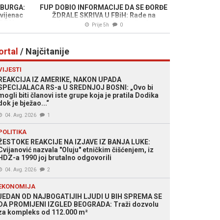
ZBURGA:
FUP DOBIO INFORMACIJE DA SE ĐORĐE
vijenac
ŽDRALE SKRIVA U FBiH: Rade na
IDEO)
njegovom lociranju i hapšenju
Prije 5h
0
ortal
/ Najčitanije
VIJESTI
REAKCIJA IZ AMERIKE, NAKON UPADA
SPECIJALACA RS-a U SREDNJOJ BOSNI: „Ovo bi
mogli biti članovi iste grupe koja je pratila Dodika
dok je bježao...“
04. Avg. 2026
1
POLITIKA
ŽESTOKE REAKCIJE NA IZJAVE IZ BANJA LUKE:
Cvijanović nazvala "Oluju" etničkim čišćenjem, iz
HDZ-a 1990 joj brutalno odgovorili
04. Avg. 2026
2
EKONOMIJA
JEDAN OD NAJBOGATIJIH LJUDI U BIH SPREMA SE
DA PROMIJENI IZGLED BEOGRADA: Traži dozvolu
za kompleks od 112.000 m²