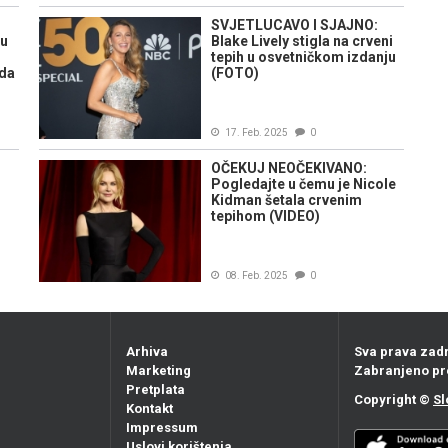
SVJETLUCAVO I SJAJNO:
ru
Blake Lively stigla na crveni
tepih u osvetničkom izdanju
ada
(FOTO)
17. Feb. 2025
0
OČEKUJ NEOČEKIVANO:
Pogledajte u čemu je Nicole
Kidman šetala crvenim
tepihom (VIDEO)
08. Feb. 2025
0
Arhiva
Sva prava zad
Marketing
Zabranjeno pr
Pretplata
Copyright ©
Sl
Kontakt
Impressum
Uslovi korištenja