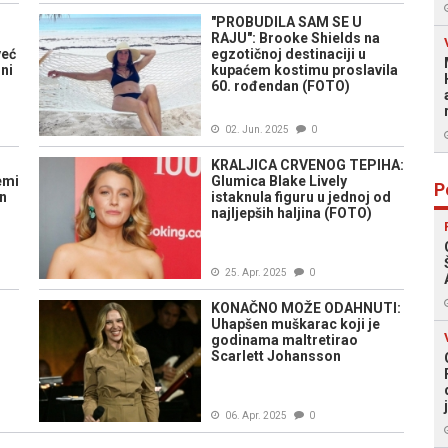
O
"PROBUDILA SAM SE U
RAJU": Brooke Shields na
već
egzotičnoj destinaciji u
dni
kupaćem kostimu proslavila
60. rođendan (FOTO)
02. Jun. 2025
0
KRALJICA CRVENOG TEPIHA:
emi
Glumica Blake Lively
P
n
istaknula figuru u jednoj od
najljepših haljina (FOTO)
25. Apr. 2025
0
KONAČNO MOŽE ODAHNUTI:
Uhapšen muškarac koji je
godinama maltretirao
Scarlett Johansson
06. Apr. 2025
0