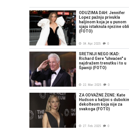
ODUZIMA DAH: Jennifer
Lopez pažnju privukla
haljinom koja je u punom
sjaju istaknula njezine obl
(FOTO)
04. Apr. 2025
0
SRETNIJI NEGO IKAD:
Richard Gere "uhvaćen" u
najdražem trenutku i to u
Španiji (FOTO)
22. Mar. 2025
0
ZA ODVAŽNE ŽENE: Kate
Hudson u haljini s duboki
dekolteom koja nije za
svakoga (FOTO)
27. Feb. 2025
0