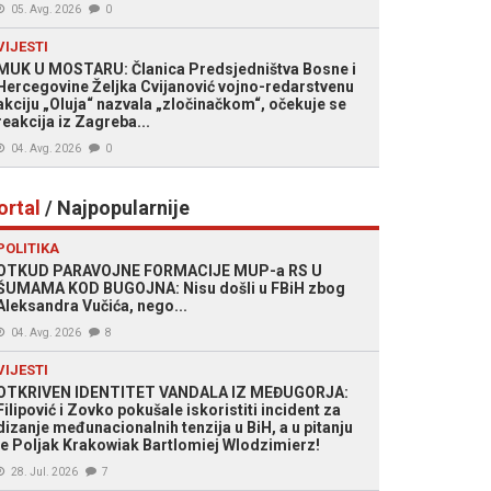
05. Avg. 2026
0
VIJESTI
MUK U MOSTARU: Članica Predsjedništva Bosne i
Hercegovine Željka Cvijanović vojno-redarstvenu
akciju „Oluja“ nazvala „zločinačkom“, očekuje se
reakcija iz Zagreba...
04. Avg. 2026
0
ortal
/ Najpopularnije
POLITIKA
OTKUD PARAVOJNE FORMACIJE MUP-a RS U
ŠUMAMA KOD BUGOJNA: Nisu došli u FBiH zbog
Aleksandra Vučića, nego...
04. Avg. 2026
8
VIJESTI
OTKRIVEN IDENTITET VANDALA IZ MEĐUGORJA:
Filipović i Zovko pokušale iskoristiti incident za
dizanje međunacionalnih tenzija u BiH, a u pitanju
je Poljak Krakowiak Bartlomiej Wlodzimierz!
28. Jul. 2026
7