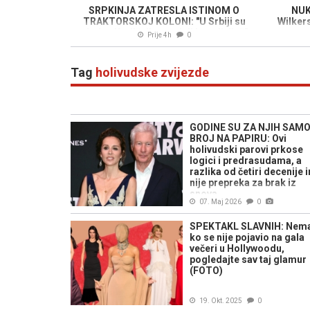
SRPKINJA ZATRESLA ISTINOM O
NUK
TRAKTORSKOJ KOLONI: "U Srbiji su
Wilker
gladne Krajišnike ganjali kao divljač"
Prije 4h
0
Tag
holivudske zvijezde
GODINE SU ZA NJIH SAM
BROJ NA PAPIRU: Ovi
holivudski parovi prkose
logici i predrasudama, a
razlika od četiri decenije 
nije prepreka za brak iz
snova
07. Maj 2026
0
SPEKTAKL SLAVNIH: Nem
ko se nije pojavio na gala
večeri u Hollywoodu,
pogledajte sav taj glamur
(FOTO)
19. Okt. 2025
0