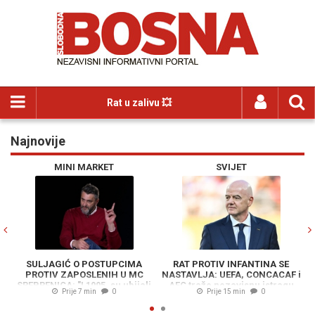
Rat u zalivu 💥
Najnovije
Previous
N
MINI MARKET
SVIJET
SULJAGIĆ O POSTUPCIMA
RAT PROTIV INFANTINA SE
PROTIV ZAPOSLENIH U MC
NASTAVLJA: UEFA, CONCACAF i
SREBRENICA: "I 1995. su ubijali
AFC traže nezavisnu istragu
Prije 7 min
0
Prije 15 min
0
'po zakonu, kroz papire', ali
sada znamo..."