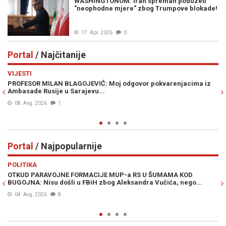
WASHINGTONOM: Iran spreman poduzeti
"neophodne mjere" zbog Trumpove blokade!
17. Apr. 2026
0
Portal
/ Najčitanije
Previous
N
VIJESTI
VI
PROFESOR MILAN BLAGOJEVIĆ: Moj odgovor pokvarenjacima iz
UK
Ambasade Rusije u Sarajevu...
Uk
sa
08. Avg. 2026
1
Portal
/ Najpopularnije
Previous
N
POLITIKA
VI
OTKUD PARAVOJNE FORMACIJE MUP-a RS U ŠUMAMA KOD
OT
BUGOJNA: Nisu došli u FBiH zbog Aleksandra Vučića, nego...
po
Bi
04. Avg. 2026
8