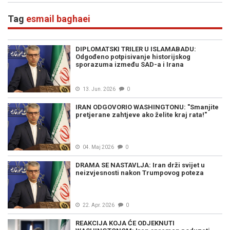
Tag
esmail baghaei
DIPLOMATSKI TRILER U ISLAMABADU:
Odgođeno potpisivanje historijskog
sporazuma između SAD-a i Irana
13. Jun. 2026
0
IRAN ODGOVORIO WASHINGTONU: "Smanjite
pretjerane zahtjeve ako želite kraj rata!"
04. Maj 2026
0
DRAMA SE NASTAVLJA: Iran drži svijet u
neizvjesnosti nakon Trumpovog poteza
22. Apr. 2026
0
REAKCIJA KOJA ĆE ODJEKNUTI