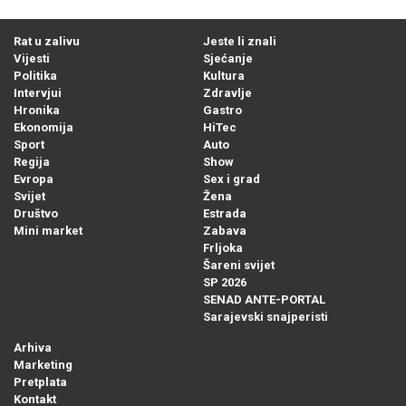
Rat u zalivu
Jeste li znali
Vijesti
Sjećanje
Politika
Kultura
Intervjui
Zdravlje
Hronika
Gastro
Ekonomija
HiTec
Sport
Auto
Regija
Show
Evropa
Sex i grad
Svijet
Žena
Društvo
Estrada
Mini market
Zabava
Frljoka
Šareni svijet
SP 2026
SENAD ANTE-PORTAL
Sarajevski snajperisti
Arhiva
Marketing
Pretplata
Kontakt