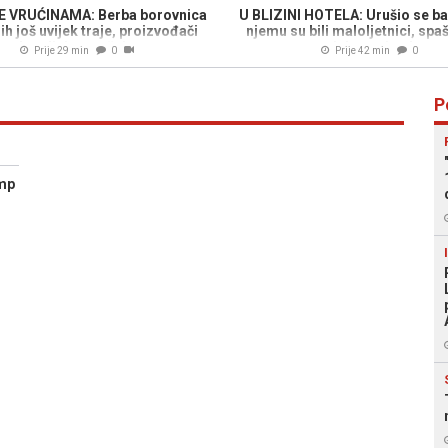
 VRUĆINAMA: Berba borovnica
U BLIZINI HOTELA: Urušio se ba
ih još uvijek traje, proizvođači
njemu su bili maloljetnici, spa
zadovoljni potražnjom...
trajalo sat i pol...
Prije 29 min
0
Prije 42 min
0
P
mp