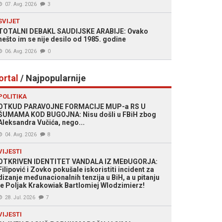
07. Avg. 2026
3
SVIJET
TOTALNI DEBAKL SAUDIJSKE ARABIJE: Ovako
nešto im se nije desilo od 1985. godine
06. Avg. 2026
0
ortal
/ Najpopularnije
POLITIKA
OTKUD PARAVOJNE FORMACIJE MUP-a RS U
ŠUMAMA KOD BUGOJNA: Nisu došli u FBiH zbog
Aleksandra Vučića, nego...
04. Avg. 2026
8
VIJESTI
OTKRIVEN IDENTITET VANDALA IZ MEĐUGORJA:
Filipović i Zovko pokušale iskoristiti incident za
dizanje međunacionalnih tenzija u BiH, a u pitanju
je Poljak Krakowiak Bartlomiej Wlodzimierz!
28. Jul. 2026
7
VIJESTI