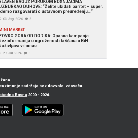
SLAVEN RAGUŽ PORUKOM BOŠNJACIMA
UZBURKAO DUHOVE: “Želite ukidati paritet – super.
Idemo razgovarati o ustavnom preuređenju...“
03. Avg. 2026
5
MINI MARKET
ZOVKO GORA OD DODIKA: Opasna kampanja
dezinformacija o ugroženosti kršćana u BiH
doživljava vrhunac
29. Jul. 2026
3
ržana.
euzimanje sadržaja bez dozvole izdavača.
obodna Bosna
2000 - 2026.