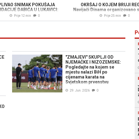
PLIVAO SNIMAK POKUŠAJA
OKRŠAJ O KOJEM BRUJI REG
IDACIJE DABIĆA U LUKAVICI:
Navijači Dinama organizovano sa
 ga pratio dok je šetao psa, pa
napali pristalice Hajduka (V
Prije 12 min
0
Prije 25 min
0
mu pucao s leđa (VIDEO)
P
CE
"ZMAJEVI" SKUPLJI OD
NJEMAČKE I NIZOZEMSKE:
s
Pogledajte na kojem se
mjestu nalazi BiH po
cijenama karata na
Svjetskom prvenstvu
29. Jun. 2026
0
KO