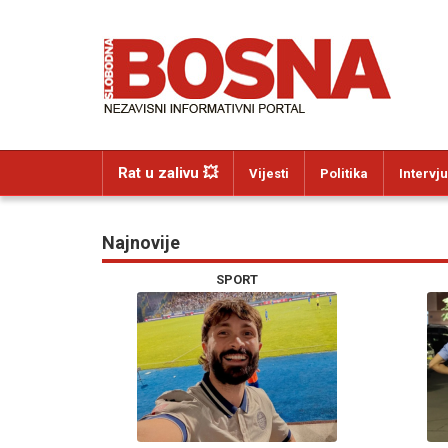
Rat u zalivu 💥
Vijesti
Politika
Intervju
Najnovije
SPORT