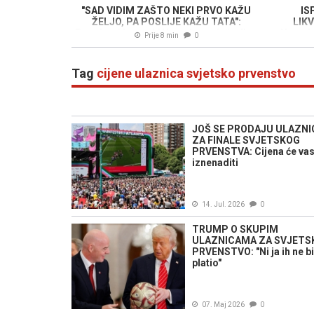
"SAD VIDIM ZAŠTO NEKI PRVO KAŽU
IS
ŽELJO, PA POSLIJE KAŽU TATA":
LIKV
Popularni hrvatski Youtuber oduševljen
Napadač
Prije 8 min
0
atmosferom na Grbavici
Tag
cijene ulaznica svjetsko prvenstvo
JOŠ SE PRODAJU ULAZNI
ZA FINALE SVJETSKOG
PRVENSTVA: Cijena će va
iznenaditi
14. Jul. 2026
0
TRUMP O SKUPIM
ULAZNICAMA ZA SVJETS
PRVENSTVO: "Ni ja ih ne bi
platio"
07. Maj 2026
0