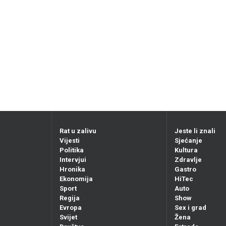
Rat u zalivu
Jeste li znali
Vijesti
Sjećanje
Politika
Kultura
Intervjui
Zdravlje
Hronika
Gastro
Ekonomija
HiTec
Sport
Auto
Regija
Show
Evropa
Sex i grad
Svijet
Žena