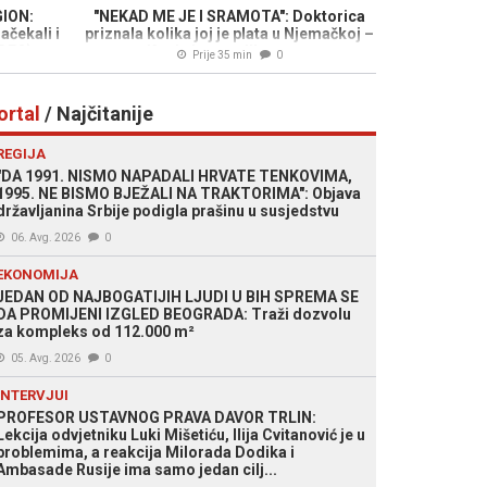
ION:
"NEKAD ME JE I SRAMOTA": Doktorica
čekali i
priznala kolika joj je plata u Njemačkoj –
IDEO)
cifra je iznenadila mnoge
Prije 35 min
0
ortal
/ Najčitanije
REGIJA
"DA 1991. NISMO NAPADALI HRVATE TENKOVIMA,
1995. NE BISMO BJEŽALI NA TRAKTORIMA": Objava
državljanina Srbije podigla prašinu u susjedstvu
06. Avg. 2026
0
EKONOMIJA
JEDAN OD NAJBOGATIJIH LJUDI U BIH SPREMA SE
DA PROMIJENI IZGLED BEOGRADA: Traži dozvolu
za kompleks od 112.000 m²
05. Avg. 2026
0
INTERVJUI
PROFESOR USTAVNOG PRAVA DAVOR TRLIN:
Lekcija odvjetniku Luki Mišetiću, Ilija Cvitanović je u
problemima, a reakcija Milorada Dodika i
Ambasade Rusije ima samo jedan cilj...