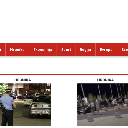
i
Hronika
Ekonomija
Sport
Regija
Evropa
Sve
HRONIKA
HRONIKA