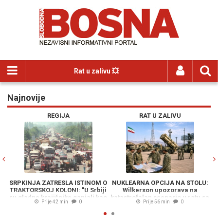
Rat u zalivu 💥
Najnovije
Previous
N
REGIJA
RAT U ZALIVU
SRPKINJA ZATRESLA ISTINOM O
NUKLEARNA OPCIJA NA STOLU:
TRAKTORSKOJ KOLONI: "U Srbiji
Wilkerson upozorava na
S
su gladne krajišnike ganjali kao
katastrofalan scenario u ratu sa
p
Prije 42 min
0
Prije 56 min
0
divljač"
Iranom