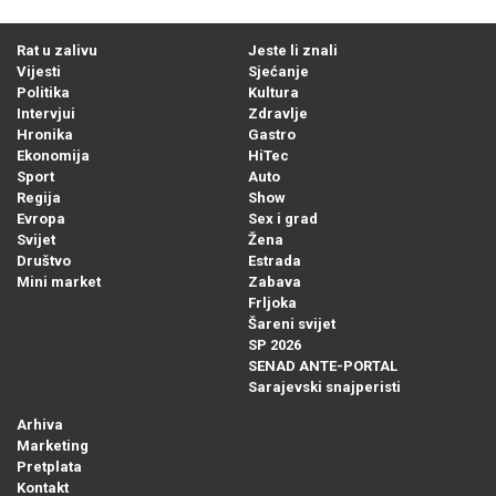
Rat u zalivu
Jeste li znali
Vijesti
Sjećanje
Politika
Kultura
Intervjui
Zdravlje
Hronika
Gastro
Ekonomija
HiTec
Sport
Auto
Regija
Show
Evropa
Sex i grad
Svijet
Žena
Društvo
Estrada
Mini market
Zabava
Frljoka
Šareni svijet
SP 2026
SENAD ANTE-PORTAL
Sarajevski snajperisti
Arhiva
Marketing
Pretplata
Kontakt