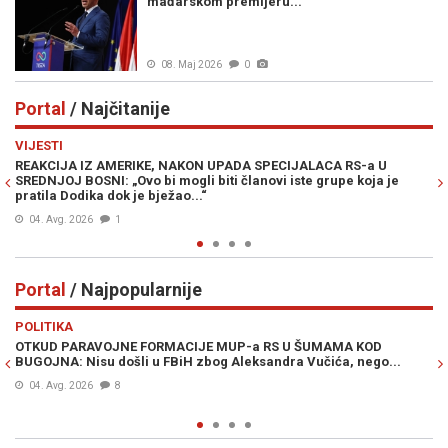
mađarskom premijeru...
08. Maj 2026
0
Portal
/ Najčitanije
Previous
N
VIJESTI
PO
REAKCIJA IZ AMERIKE, NAKON UPADA SPECIJALACA RS-a U
ŽE
SREDNJOJ BOSNI: „Ovo bi mogli biti članovi iste grupe koja je
"O
pratila Dodika dok je bježao...“
04. Avg. 2026
1
Portal
/ Najpopularnije
Previous
N
POLITIKA
VI
OTKUD PARAVOJNE FORMACIJE MUP-a RS U ŠUMAMA KOD
OT
BUGOJNA: Nisu došli u FBiH zbog Aleksandra Vučića, nego...
po
Bi
04. Avg. 2026
8