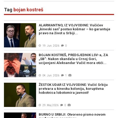
Tag
bojan kostreš
ALARMANTNO, IZ VOJVODINE: Vučićev
„kineski san” postao košmar – ko garantuje
pravo na život u Srbiji...
19. Jun. 2026
0
BOJAN KOSTREŠ, PREDSJEDNIK LSV-a, ZA
„SB“: Nakon skandala u Crnoj Gori,
ucijenjeni Aleksandar Vučić mora otići...
04. Jun. 2026
1
ŽESTOK UDAR IZ VOJVODINE: Vučić Srbiju
pretvara u kinesku koloniju, koruptivna
hobotnica lobotomira javnost!
29. Maj 2026
0
BURNO U SRBIJI: Otvoreno pismo novom